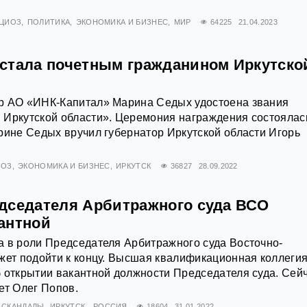
ЦИОЗ
ПОЛИТИКА
ЭКОНОМИКА И БИЗНЕС
МИР
64225
21.04.2023
стала почетным гражданином Иркутско
р АО «ИНК-Капитал» Марина Седых удостоена звания
 Иркутской области». Церемония награждения состоялас
рине Седых вручил губернатор Иркутской области Игорь
ИОЗ
ЭКОНОМИКА И БИЗНЕС
ИРКУТСК
36827
28.09.2022
дседателя Арбитражного суда ВСО
антной
 в роли Председателя Арбитражного суда Восточно-
жет подойти к концу. Высшая квалификационная коллеги
 открытии вакантной должности Председателя суда. Сей
ет Олег Попов.
СКАНДАЛЫ
ИРКУТСК
РОССИЯ
18604
31.01.2022