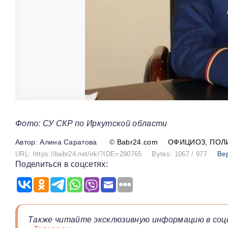
Фото: СУ СКР по Иркутской области
Алина Саратова
©
Babr24.com
ОФИЦИОЗ
ПОЛ
URL: https://babr24.net/irk/?IDE=290765
Bytes: 1067 / 977
Ве
Поделиться в соцсетях:
Также читайте эксклюзивную информацию в соц