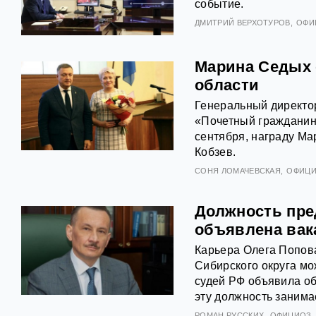
событие.
ДМИТРИЙ ВЕРХОТУРОВ
ОФИ
Марина Седых 
области
Генеральный директо
«Почетный гражданин
сентября, награду Ма
Кобзев.
СОНЯ ЛОМАЧЕВСКАЯ
ОФИЦ
Должность пре
объявлена вак
Карьера Олега Попова
Сибирского округа мо
судей РФ объявила об
эту должность занима
РОМАН РУССКИХ
ОФИЦИОЗ