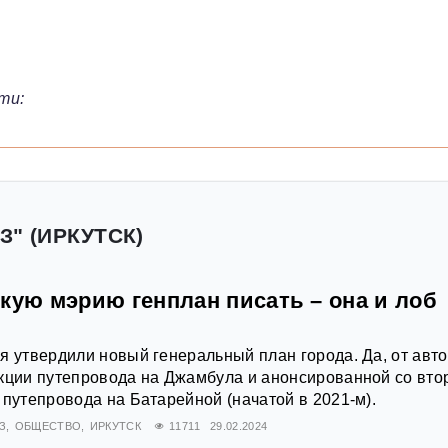
ти:
З" (ИРКУТСК)
кую мэрию генплан писать – она и лоб
я утвердили новый генеральный план города. Да, от авт
кции путепровода на Джамбула и анонсированной со вто
 путепровода на Батарейной (начатой в 2021-м).
З
ОБЩЕСТВО
ИРКУТСК
11711
29.02.2024