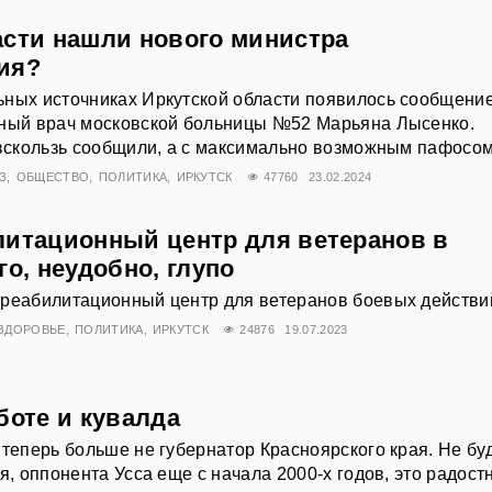
асти нашли нового министра
ия?
ных источниках Иркутской области появилось сообщение
вный врач московской больницы №52 Марьяна Лысенко.
 вскользь сообщили, а с максимально возможным пафосом
З
ОБЩЕСТВО
ПОЛИТИКА
ИРКУТСК
47760
23.02.2024
литационный центр для ветеранов в
го, неудобно, глупо
 реабилитационный центр для ветеранов боевых действи
ЗДОРОВЬЕ
ПОЛИТИКА
ИРКУТСК
24876
19.07.2023
боте и кувалда
 теперь больше не губернатор Красноярского края. Не бу
я, оппонента Усса еще с начала 2000-х годов, это радост