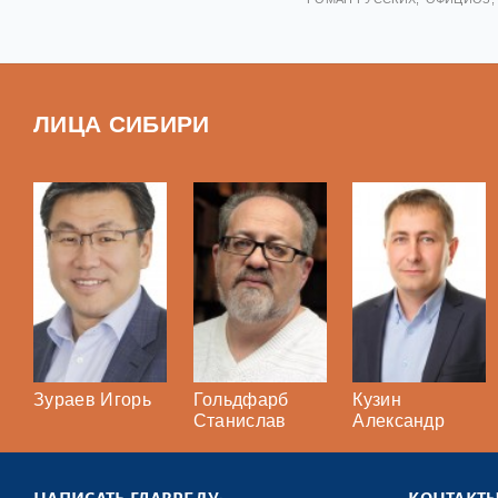
ЛИЦА СИБИРИ
Зураев Игорь
Гольдфарб
Кузин
Станислав
Александр