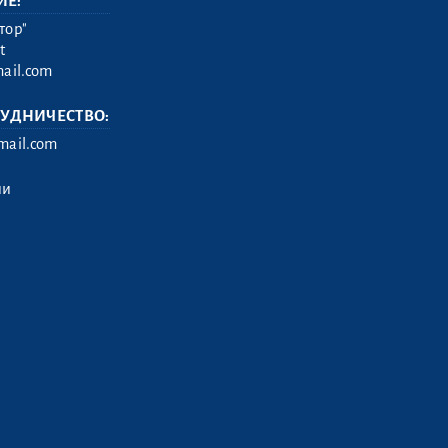
ИЕ:
тор"
t
ail.com
РУДНИЧЕСТВО:
ail.com
ии