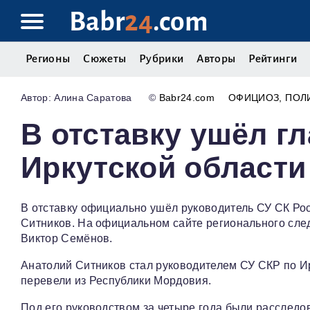
Babr
24
.com
Регионы
Сюжеты
Рубрики
Авторы
Рейтинги
Алина Саратова
©
Babr24.com
ОФИЦИОЗ
ПОЛ
В отставку ушёл г
Иркутской области
В отставку официально ушёл руководитель СУ СК Рос
Ситников. На официальном сайте регионального сле
Виктор Семёнов.
Анатолий Ситников стал руководителем СУ СКР по Ирк
перевели из Республики Мордовия.
Под его руководством за четыре года были расследов