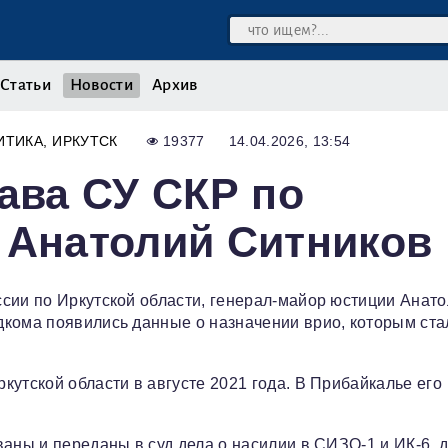
Статьи
Новости
Архив
ИТИКА
ИРКУТСК
19377
14.04.2026, 13:54
лава СУ СКР по
 Анатолий Ситников
сии по Иркутской области, генерал‑майор юстиции Анат
дкома появились данные о назначении врио, которым ста
утской области в августе 2021 года. В Прибайкалье его
аны и переданы в суд дела о насилии в СИЗО‑1 и ИК‑6, 