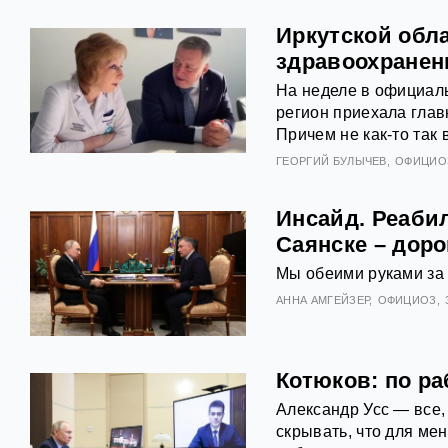
Иркутской обл
здравоохранен
На неделе в официаль
регион приехала гла
Причем не как-то так
ГЕОРГИЙ БУЛЫЧЕВ
ОФИЦИО
Инсайд. Реаби
Саянске – доро
Мы обеими руками за
АННА АМГЕЙЗЕР
ОФИЦИОЗ
Котюков: по ра
Александр Усс — все,
скрывать, что для мен