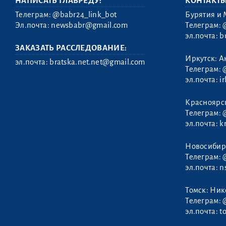
НАПИСАТЬ ГЛАВРЕДУ:
КОНТАКТ
Телеграм:
@babr24_link_bot
Бурятия и 
Эл.почта:
newsbabr@gmail.com
Телеграм:
эл.почта:
b
ЗАКАЗАТЬ РАССЛЕДОВАНИЕ:
Иркутск: А
эл.почта:
bratska.net.net@gmail.com
Телеграм:
эл.почта:
i
Красовский
Красноярс
Григорий
Телеграм:
эл.почта:
k
Новосибир
Телеграм:
эл.почта:
n
Томск: Ни
Телеграм:
эл.почта:
t