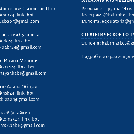
Ы
ЗАКАЗАТЬ РАЗМЕЩЕН
Монголия: Станислав Цырь
Рекламная группа "Эква
@bur24_link_bot
Телеграм:
@babrobot_bo
ur.babr@gmail.com
эл.почта:
eqquatoria@gm
настасия Суворова
СТРАТЕГИЧЕСКОЕ СОТ
@irk24_link_bot
эл.почта:
babrmarket@gm
rkbabr24@gmail.com
Подробнее о размещен
к: Ирина Манская
@kras24_link_bot
rasyar.babr@gmail.com
ск: Алина Обская
@nsk24_link_bot
sk.babr@gmail.com
колай Ушайкин
@tomsk24_link_bot
omsk.babr@gmail.com