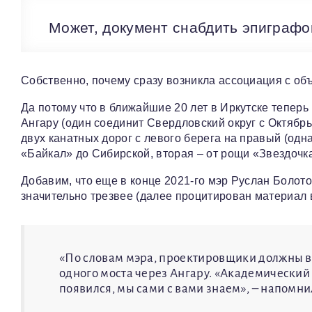
Может, документ снабдить эпиграфо
Собственно, почему сразу возникла ассоциация с о
Да потому что в ближайшие 20 лет в Иркутске теперь
Ангару (один соединит Свердловский округ с Октябрь
двух канатных дорог с левого берега на правый (од
«Байкал» до Сибирской, вторая – от рощи «Звездочка
Добавим, что еще в конце 2021-го мэр Руслан Болот
значительно трезвее (далее процитирован материал 
«По словам мэра, проектировщики должны в
одного моста через Ангару. «Академический м
появился, мы сами с вами знаем», – напомни