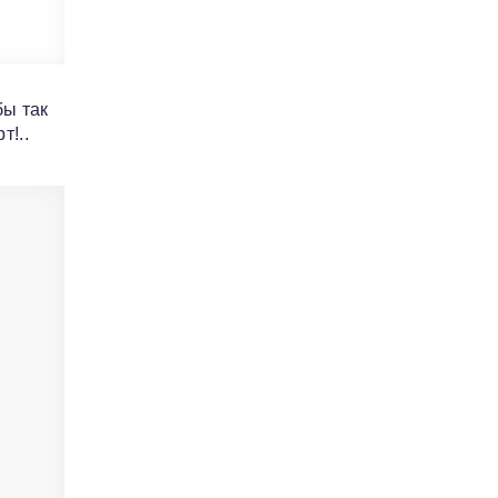
бы так
т!..