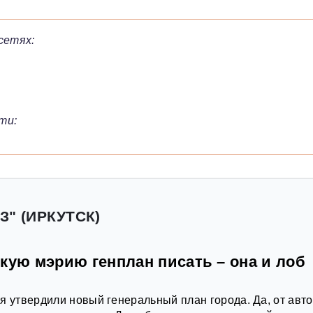
сетях:
ти:
З" (ИРКУТСК)
кую мэрию генплан писать – она и лоб
я утвердили новый генеральный план города. Да, от авт