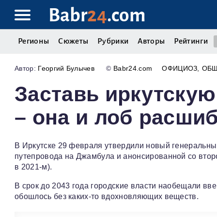
Babr
24
.com
Регионы
Сюжеты
Рубрики
Авторы
Рейтинги
Георгий Булычев
©
Babr24.com
ОФИЦИОЗ
ОБ
Заставь иркутскую
– она и лоб расши
В Иркутске 29 февраля утвердили новый генеральный
путепровода на Джамбула и анонсированной со второ
в 2021-м).
В срок до 2043 года городские власти наобещали вве
обошлось без каких-то вдохновляющих веществ.