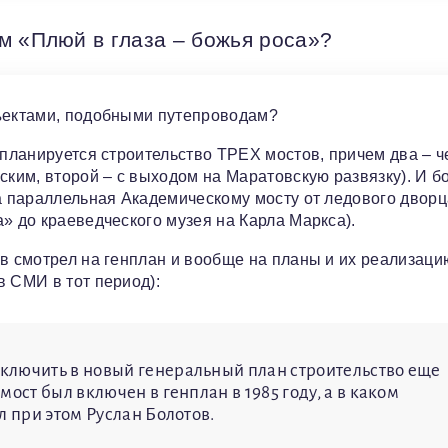
м «Плюй в глаза – божья роса»?
бъектами, подобными путепроводам?
 планируется строительство ТРЕХ мостов, причем два – ч
ским, второй – с выходом на Маратовскую развязку). И б
на параллельная Академическому мосту от ледового дворц
» до краеведческого музея на Карла Маркса).
ов смотрел на генплан и вообще на планы и их реализаци
в СМИ в тот период):
ключить в новый генеральный план строительство еще
ост был включен в генплан в 1985 году, а в каком
л при этом Руслан Болотов.