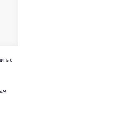
ить с
ным