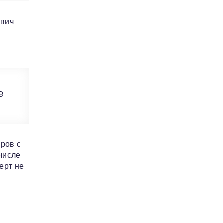
евич
е
ров с
числе
ерт не