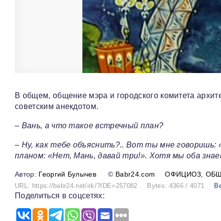
В общем, общение мэра и городского комитета архит
советским анекдотом.
– Вань, а что такое встречный план?
– Ну, как тебе объяснить?.. Вот ты мне говоришь: 
планом: «Нет, Мань, давай три!». Хотя мы оба знае
Георгий Булычев
©
Babr24.com
ОФИЦИОЗ
ОБ
URL: https://babr24.net/irk/?IDE=257082
Bytes: 4366 / 4071
В
Поделиться в соцсетях: