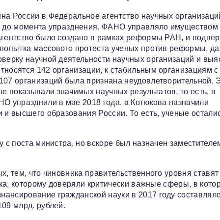
ина России в Федеральное агентство научных организаци
ия до момента упразднения. ФАНО управляло имуществом
Агентство было создано в рамках реформы РАН, и подвер
 попытка массового протеста ученых против реформы, да
оверку научной деятельности научных организаций и выя
тносятся 142 организации, к стабильным организациям с
107 организаций была признана неудовлетворительной. 
 показывали значимых научных результатов, то есть, в
НО упразднили в мае 2018 года, а Котюкова назначили
 и высшего образования России. То есть, ученые остали
у с поста министра, но вскоре был назначен заместителе
х, тем, что чиновника правительственного уровня ставят
ника, которому доверяли критически важные сферы, в кото
нансирование гражданской науки в 2017 году составляло
09 млрд. рублей.