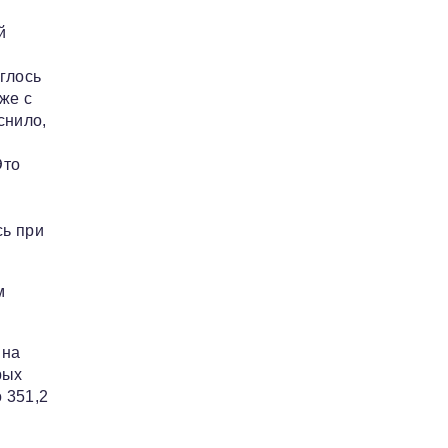
й
глось
же с
снило,
Это
сь при
м
 на
рых
 351,2