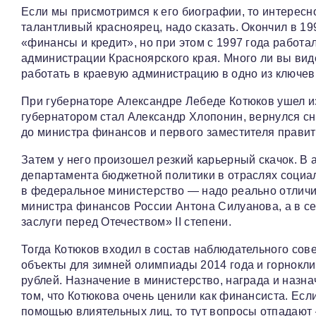
Если мы присмотримся к его биографии, то интересн
талантливый красноярец, надо сказать. Окончил в 19
«финансы и кредит», но при этом с 1997 года работ
администрации Красноярского края. Много ли вы виде
работать в краевую администрацию в одно из ключе
При губернаторе Александре Лебеде Котюков ушел из 
губернатором стал Александр Хлопонин, вернулся с
до министра финансов и первого заместителя правит
Затем у него произошел резкий карьерный скачок. В 
департамента бюджетной политики в отраслях социа
в федеральное министерство — надо реально отличи
министра финансов России Антона Силуанова, а в с
заслуги перед Отечеством» II степени.
Тогда Котюков входил в состав наблюдательного сов
объекты для зимней олимпиады 2014 года и горнокли
рублей. Назначение в министерство, награда и назн
том, что Котюкова очень ценили как финансиста. Есл
помощью влиятельных лиц, то тут вопросы отпадают —