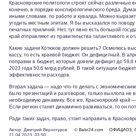
Красноярские политологи строят сейчас различные ве
конечно, в порядке конспирологического бреда. Дума
иными словами, по работе и кувалда. Можно выразить
угодить местным элитам. Я бы высказался по поводу
печатных приличий. Нет, тут явно есть большой госу
край отправляют из правительства талантливого и о
Какие задачи Котюков должен решить? Осмелюсь выс
кассу, то есть краевой бюджет. Он дефицитный. В ап
поправки в бюджет, которые довели дефицит до 59,8 
2023 года 50,6 млрд рублей. В такой ситуации бюдже
эффективности расходов.
Вторая задача — надо что-то делать с экономически
было презентаций и разговоров, только выхлопа не 
необходимую динамику. Все же, Красноярский край — 
Если регион станет динамично развиваться, то он по
Ради таких задач, право, стоит направить в Красно
Дмитрий Верхотуров
©
Babr24.com
ОФИЦИОЗ
21.04.2023, 03:50