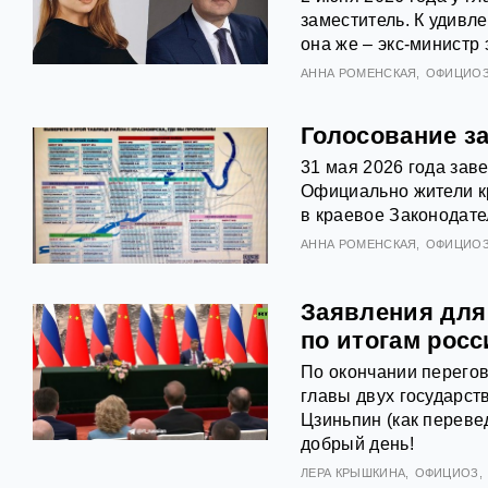
заместитель. К удивл
она же – экс-министр
АННА РОМЕНСКАЯ
ОФИЦИО
Голосование з
31 мая 2026 года зав
Официально жители к
в краевое Законодате
АННА РОМЕНСКАЯ
ОФИЦИО
Заявления для
по итогам росс
По окончании перего
главы двух государст
Цзиньпин (как переве
добрый день!
ЛЕРА КРЫШКИНА
ОФИЦИОЗ