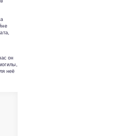
ов
на
йне
ата,
час он
могилы,
ля неё