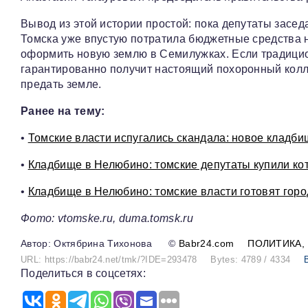
Вывод из этой истории простой: пока депутаты засед
Томска уже впустую потратила бюджетные средства н
оформить новую землю в Семилужках. Если традицио
гарантированно получит настоящий похоронный колл
предать земле.
Ранее на тему:
•
Томские власти испугались скандала: новое кладб
•
Кладбище в Нелюбино: томские депутаты купили ко
•
Кладбище в Нелюбино: томские власти готовят горо
Фото: vtomske.ru, duma.tomsk.ru
Октябрина Тихонова
©
Babr24.com
ПОЛИТИКА
URL: https://babr24.net/tmk/?IDE=293478
Bytes: 4789 / 4334
Поделиться в соцсетях: