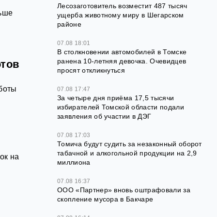
Лесозаготовитель возместит 487 тысяч
льше
ущерба животному миру в Шегарском
районе
07.08 18:01
В столкновении автомобилей в Томске
ранена 10-летняя девочка. Очевидцев
отов
просят откликнуться
аботы
07.08 17:47
За четыре дня приёма 17,5 тысячи
избирателей Томской области подали
заявления об участии в ДЭГ
07.08 17:03
Томича будут судить за незаконный оборот
табачной и алкогольной продукции на 2,9
ок на
миллиона
в
07.08 16:37
ООО «Партнер» вновь оштрафовали за
скопление мусора в Бакчаре