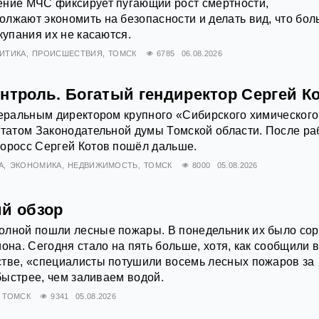
ение МЧС фиксирует пугающий рост смертности,
лжают экономить на безопасности и делать вид, что бо
купания их не касаются.
ИТИКА
ПРОИСШЕСТВИЯ
ТОМСК
6785
06.08.2026
нтроль. Богатый гендиректор Сергей К
неральным директором крупного «Сибирского химического
утатом Законодательной думы Томской области. После р
норосс Сергей Котов пошёл дальше.
А
ЭКОНОМИКА
НЕДВИЖИМОСТЬ
ТОМСК
8000
05.08.2026
ий обзор
олной пошли лесные пожары. В понедельник их было сор
она. Сегодня стало на пять больше, хотя, как сообщили 
стве, «специалисты потушили восемь лесных пожаров за
 быстрее, чем заливаем водой.
ТОМСК
9341
05.08.2026