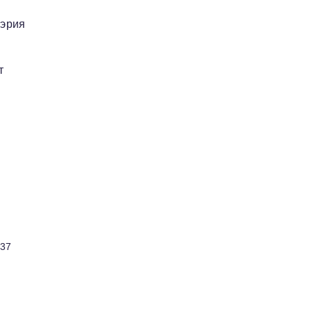
Мэрия
т
:37