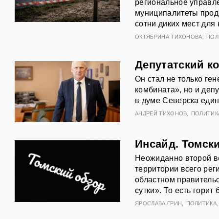
региональное управл
муниципалитеты продо
сотни диких мест для 
ОКТЯБРИНА ТИХОНОВА
ПОЛ
Депутатский ко
Он стал не только ге
комбината», но и деп
в думе Северска еди
АНДРЕЙ ТИХОНОВ
ПОЛИТИК
Инсайд. Томск
Неожиданно второй в
территории всего реги
областном правитель
сутки». То есть горит
ЯРОСЛАВА ГРИН
ПОЛИТИКА