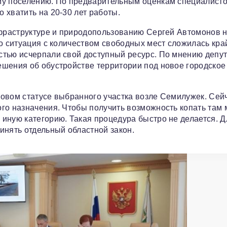
му поселению. По предварительным оценкам специалист
 хватить на 20-30 лет работы.
нфраструктуре и природопользованию Сергей Автомонов 
то ситуация с количеством свободных мест сложилась кра
стью исчерпали свой доступный ресурс. По мнению депут
ешения об обустройстве территории под новое городское
овом статусе выбранного участка возле Семилужек. Сей
го назначения. Чтобы получить возможность копать там 
иную категорию. Такая процедура быстро не делается. Д
инять отдельный областной закон.