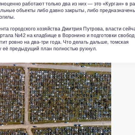
лноценно работают только два из них — это «Курган» в р
льные объекты либо давно закрыты, либо предназначен
огилы.
нта городского хозяйства Дмитрия Путрова, власти сейч
артала №42 на кладбище в Воронино и подготовки свобо
ит ровно на два-три года. Что делать дальше, томская
ку её предыдущий план полностью рухнул.