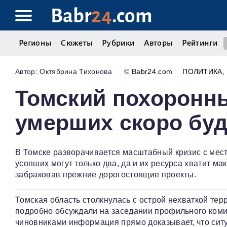
Babr
24
.com
Регионы
Сюжеты
Рубрики
Авторы
Рейтинги
Октябрина Тихонова
©
Babr24.com
ПОЛИТИКА
Томский похоронны
умерших скоро буд
В Томске разворачивается масштабный кризис с мест
усопших могут только два, да и их ресурса хватит м
забраковав прежние дорогостоящие проекты.
Томская область столкнулась с острой нехваткой тер
подробно обсуждали на заседании профильного коми
чиновниками информация прямо доказывает, что сит