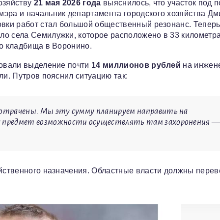
хозяйству
21 мая 2026 года
выяснилось, что участок под п
мэра и начальник департамента городского хозяйства Дм
овки работ стал большой общественный резонанс. Тепер
ло села Семилужки, которое расположено в 33 километра
го кладбища в Воронино.
совали выделение почти
14 миллионов рублей
на инжен
ли. Путров пояснил ситуацию так:
 потрачены. Мы эту сумму планируем направить на
на предмет возможности осуществлять там захоронения 
яйственного назначения. Областные власти должны перев