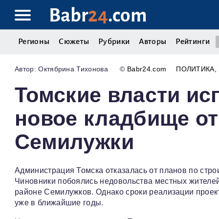
Babr
24
.com
Регионы
Сюжеты
Рубрики
Авторы
Рейтинги
Октябрина Тихонова
©
Babr24.com
ПОЛИТИКА
Томские власти ис
новое кладбище от
Семилужки
Администрация Томска отказалась от планов по стро
Чиновники побоялись недовольства местных жителей
районе Семилужков. Однако сроки реализации проект
уже в ближайшие годы.