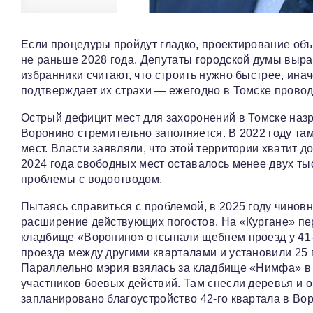
Если процедуры пройдут гладко, проектирование объек
не раньше 2028 года. Депутаты городской думы выр
избранники считают, что строить нужно быстрее, ина
подтверждает их страхи — ежегодно в Томске провод
Острый дефицит мест для захоронений в Томске наз
Воронино стремительно заполняется. В 2022 году там
мест. Власти заявляли, что этой территории хватит д
2024 года свободных мест оставалось менее двух ты
проблемы с водоотводом.
Пытаясь справиться с проблемой, в 2025 году чинов
расширение действующих погостов. На «Кургане» пере
кладбище «Воронино» отсыпали щебнем проезд у 41-г
проезда между другими кварталами и установили 25 
Параллельно мэрия взялась за кладбище «Нимфа» в 
участников боевых действий. Там снесли деревья и о
запланировано благоустройство 42-го квартала в Вор