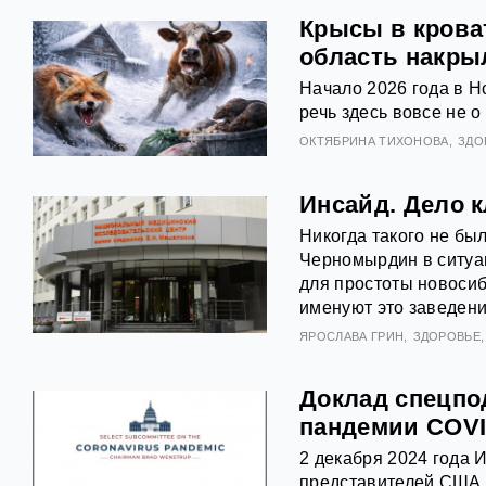
Крысы в крова
область накры
Начало 2026 года в 
речь здесь вовсе не о
ОКТЯБРИНА ТИХОНОВА
ЗДО
Инсайд. Дело 
Никогда такого не бы
Черномырдин в ситуа
для простоты новосиб
именуют это заведен
ЯРОСЛАВА ГРИН
ЗДОРОВЬЕ
Доклад спецпо
пандемии COVI
2 декабря 2024 года
представителей США (