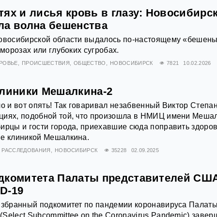
тях и лисья кровь в глазу: Новосибирс
ла волна бешенства
Новосибирской области выдалось по-настоящему «бешены
 морозах или глубоких сугробах.
РОВЬЕ
ПРОИСШЕСТВИЯ
ОБЩЕСТВО
НОВОСИБИРСК
7821
10.02.2026
клиники Мешалкина-2
ло и вот опять! Так говаривал незабвенный Виктор Степа
циях, подобной той, что произошла в НМИЦ имени Мешал
ирцы и гости города, приехавшие сюда поправить здоров
ие клиникой Мешалкина.
РАССЛЕДОВАНИЯ
НОВОСИБИРСК
35228
02.09.2025
дкомитета Палаты представителей СШ
D-19
 Избранный подкомитет по пандемии коронавируса Палат
Select Subcommittee on the Coronavirus Pandemic) завер