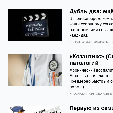
Дубль два: ещ
В Новосибирске компа
концессионному согл
расторжением соглаш
кандидат.
АДРИАН ОРЛОВ
ЗДОРОВЬЕ
«Козэнтикс» (C
патологий
Хронический воспалит
Болезнь проявляется
чрезмерно быстрым о
нормы).
ЯРОСЛАВА ГРИН
ЗДОРОВЬЕ
Первую из сем