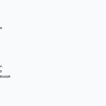
ин
ы.
о
з выше