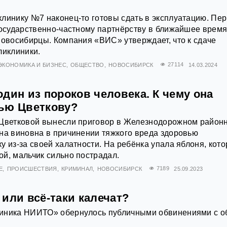
линику №7 наконец-то готовы сдать в эксплуатацию. Пе
государственно-частному партнёрству в ближайшее врем
новосибирцы. Компания «ВИС» утверждает, что к сдаче
ликлиники.
ЭКОНОМИКА И БИЗНЕС
ОБЩЕСТВО
НОВОСИБИРСК
27114
14.03.2024
дин из пороков человека. К чему она
ью Цветкову?
 Цветковой вынесли приговор в Железнодорожном район
на виновна в причинении тяжкого вреда здоровью
у из-за своей халатности. На ребёнка упала яблоня, кот
й, мальчик сильно пострадал.
Е
ПРОИСШЕСТВИЯ
КРИМИНАЛ
НОВОСИБИРСК
7189
25.09.2023
или всё-таки калечат?
иника НИИТО» обернулось публичными обвинениями с о