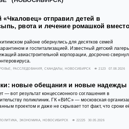
 «Чкаловец» отправил детей в
сыпь, рвота и лечение ромашкой вмест
китимском районе обернулись для десятков семей
арантином и госпитализацией. Известный детский лагер
ежащий авиастроительной корпорации, досрочно свернул
энтеровируса.
РОВЬЕ
РАССЛЕДОВАНИЯ
СКАНДАЛЫ
НОВОСИБИРСК
2123
07.08.2026
ки: новые обещания и новые надежды
лет — вот результат концессионного соглашения в
ительству поликлиник. ГК «ВИС» — московская организа
анным проектом и даже не скрывает тот факт, что сроки е
ПОЛИТИКА
ЭКОНОМИКА
НОВОСИБИРСК
22225
30.05.2026