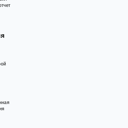
отчет
ия
рой
нная
ия