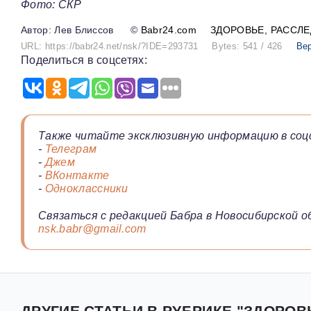
Фото: СКР
Лев Блиссов
©
Babr24.com
ЗДОРОВЬЕ
РАССЛ
URL: https://babr24.net/nsk/?IDE=293731
Bytes: 541 / 426
Ве
Поделиться в соцсетях:
Также читайте эксклюзивную информацию в соц
-
Телеграм
-
Джем
-
ВКонтакте
-
Одноклассники
Связаться с редакцией Бабра в Новосибирской о
nsk.babr@gmail.com
ДРУГИЕ СТАТЬИ В РУБРИКЕ "ЗДОРОВ