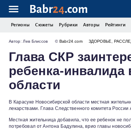
Babr
24
.com
Регионы
Сюжеты
Рубрики
Авторы
Рейтинги
Лев Блиссов
©
Babr24.com
ЗДОРОВЬЕ
РАССЛ
Глава СКР заинтер
ребенка-инвалида 
области
В Карасуке Новосибирской области местная жительн
лекарствами. Глава Следственного комитета России
Местная жительница добавила, что ее ребенок не по
потребовал от Антона Бадулина, врио главы новосиби