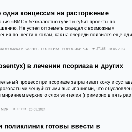
ё одна концессия на расторжение
ния «ВИС» безжалостно губит и губит проекты по
ашению. Не успел отгреметь скандал с возможным
ения по шести школам, как на очереди появился ещё од
ЭКОНОМИКА И БИЗНЕС
ПОЛИТИКА
НОВОСИБИРСК
27165
28.05.2024
osentyx) в лечении псориаза и других
ельный процесс при псориазе затрагивает кожу и сустав
 розоватыми чешуйчатыми высыпаниями, что обусловлен
тмиранием верхнего слоя эпителия (примерно в пять ра
МИР
13123
26.05.2024
и поликлиник готовы ввести в