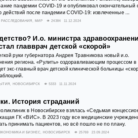
вание пандемии COVID-19 и опубликовал окончательный 
 действий после пандемии COVID-19: извлеченные ...
РАССЛЕДОВАНИЯ
МИР
24384
11.12.2024
детство? И.о. министра здравоохранен
стал главврач детской «скорой»
егкой руки губернатора Андрея Травникова новый и.о.
нения региона. «Рулить» оздоравливающим процессом в
ет экс-главный врач детской клинической больницы «ско
аблоцкий.
ЫТИЯ
НОВОСИБИРСК
5333
11.11.2024
ки. История страданий
поликлиник в Новосибирске взялась «Седьмая концессио
жащая ГК «ВИС». В 2023 году все медицинские учрежден
ть принимать пациентов, но всё пошло не по плану.
ЭКОНОМИКА И БИЗНЕС
НОВОСИБИРСК
25769
23.09.2024