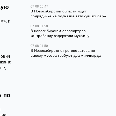
кую
07.08 15:47
В Новосибирской области ищут
подрядчика на поднятие затонувших барж
м», и
07.08 11:58
В новосибирском аэропорту за
контрабанду задержали мужчину
07.08 11:50
В Новосибирске от регоператора по
вывозу мусора требуют два миллиарда
нович
кина;
ье,
А по
ы
шил