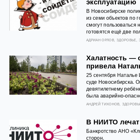
эксплуатацию
В Новосибирске полик
из семи объектов по 
смогут пользоваться 
готовятся ещё две по
АДРИАН ОРЛОВ
ЗДОРОВЬЕ
Халатность — о
привела Натал
25 сентября Наталье
суде Новосибирска. О
девятилетнему ребёнк
была аварийно-опасно
АНДРЕЙ ТИХОНОВ
ЗДОРОВЬ
В НИИТО лечат 
Банкротство АНО «Кл
сторон.