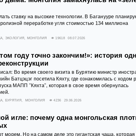
ать ставку на высокие технологии. В Баганууре планиру
иролизной переработке угля стоимостью 134 миллиона
КА
ЭКОЛОГИЯ
МОНГОЛИЯ
19618
08.07.2026
том году точно закончим!»: история од
реконструкции
писал: Во время своего визита в Бурятию министр иност
ийн Батцэцэг посетила Кяхту, где ознакомилась с ходом 
пуска МАПП "Кяхта", которая в свое время обернулась
ией.
КА
БУРЯТИЯ
МОНГОЛИЯ
4236
29.06.2026
ой игле: почему одна монгольская пло
ых
т морем. Но на самом деле это гигантская чаша, которая