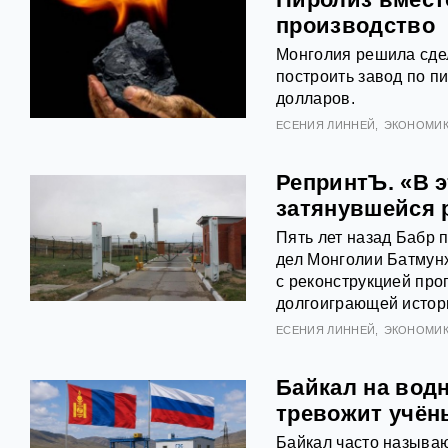
производство
Монголия решила сдел
построить завод по п
долларов.
ЕСЕНИЯ ЛИННЕЙ
ЭКОНОМИ
РепринтЪ. «В э
затянувшейся 
Пять лет назад Бабр 
дел Монголии Батмунх
с реконструкцией про
долгоиграющей истор
ЕСЕНИЯ ЛИННЕЙ
ЭКОНОМИ
Байкал на водн
тревожит учён
Байкал часто называю