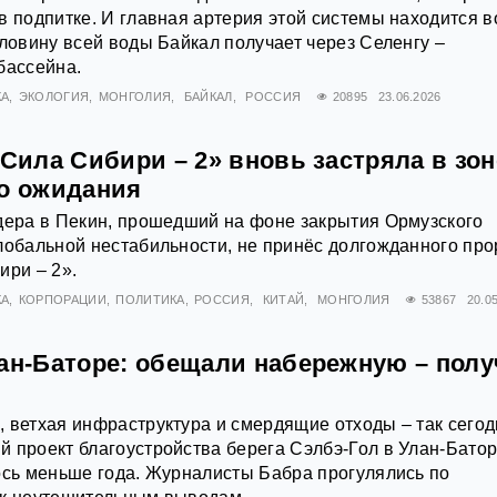
в подпитке. И главная артерия этой системы находится в
оловину всей воды Байкал получает через Селенгу –
бассейна.
КА
ЭКОЛОГИЯ
МОНГОЛИЯ
БАЙКАЛ
РОССИЯ
20895
23.06.2026
«Сила Сибири – 2» вновь застряла в зон
го ожидания
дера в Пекин, прошедший на фоне закрытия Ормузского
лобальной нестабильности, не принёс долгожданного пр
ири – 2».
КА
КОРПОРАЦИИ
ПОЛИТИКА
РОССИЯ
КИТАЙ
МОНГОЛИЯ
53867
20.0
лан‑Баторе: обещали набережную – пол
 ветхая инфраструктура и смердящие отходы – так сего
 проект благоустройства берега Сэлбэ-Гол в Улан‑Батор
ось меньше года. Журналисты Бабра прогулялись по