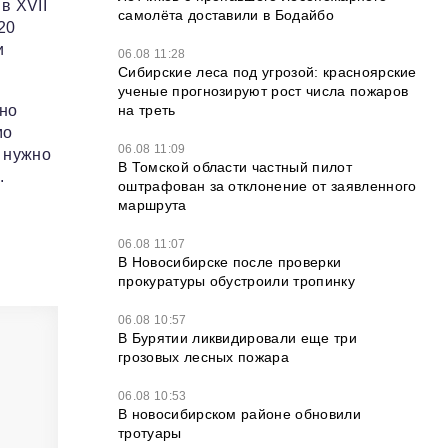
в XVII
самолёта доставили в Бодайбо
20
и
06.08 11:28
Сибирские леса под угрозой: красноярские
ученые прогнозируют рост числа пожаров
на треть
тно
мо
06.08 11:09
е нужно
В Томской области частный пилот
.
оштрафован за отклонение от заявленного
маршрута
06.08 11:07
В Новосибирске после проверки
прокуратуры обустроили тропинку
06.08 10:57
В Бурятии ликвидировали еще три
грозовых лесных пожара
06.08 10:53
В новосибирском районе обновили
тротуары