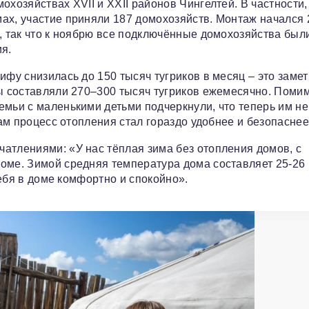
хозяйствах XVII и XXII районов Чингелтей. В частности, 
ах, участие приняли 187 домохозяйств. Монтаж начался 
а, так что к ноябрю все подключённые домохозяйства был
я.
ифу снизилась до 150 тысяч тугриков в месяц – это заме
ды составляли 270–300 тысяч тугриков ежемесячно. Поми
емьи с маленькими детьми подчеркнули, что теперь им н
сам процесс отопления стал гораздо удобнее и безопаснее
атлениями: «У нас тёплая зима без отопления домов, с
оме. Зимой средняя температура дома составляет 25-26
себя в доме комфортно и спокойно».