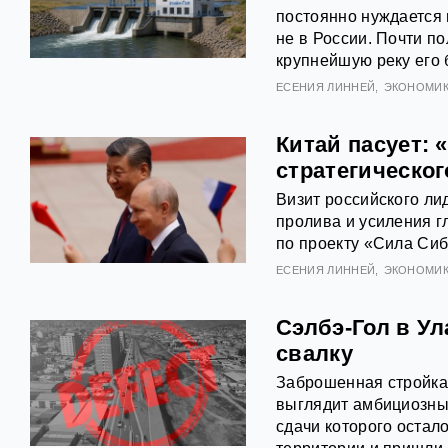
постоянно нуждается 
не в России. Почти п
крупнейшую реку его 
ЕСЕНИЯ ЛИННЕЙ
ЭКОНОМИ
Китай пасует: 
стратегическо
Визит российского ли
пролива и усиления г
по проекту «Сила Сиб
ЕСЕНИЯ ЛИННЕЙ
ЭКОНОМИ
Сэлбэ-Гол в У
свалку
Заброшенная стройка,
выглядит амбициозный
сдачи которого остал