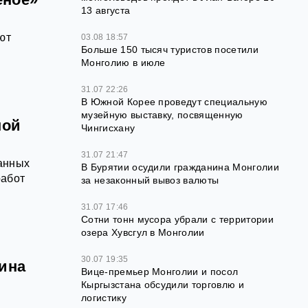
13 августа
ют
03.08 18:57
Больше 150 тысяч туристов посетили
Монголию в июле
31.07 22:26
В Южной Корее проведут специальную
музейную выставку, посвященную
ной
Чингисхану
31.07 21:47
ранных
В Бурятии осудили гражданина Монголии
работ
за незаконный вывоз валюты
31.07 17:46
Сотни тонн мусора убрали с территории
озера Хувсгул в Монголии
30.07 19:35
тина
Вице-премьер Монголии и посол
Кыргызстана обсудили торговлю и
логистику