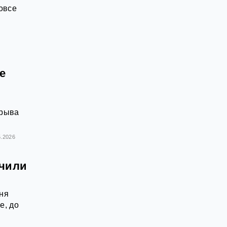
овсе
е
орыва
5.2026
учили
дня
е, до