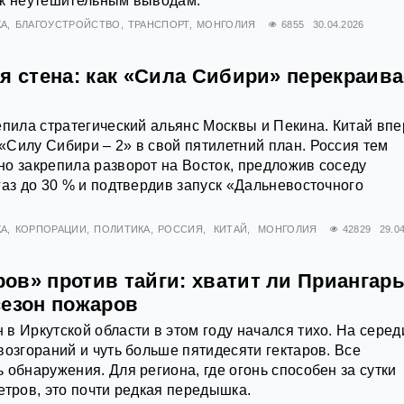
 к неутешительным выводам.
КА
БЛАГОУСТРОЙСТВО
ТРАНСПОРТ
МОНГОЛИЯ
6855
30.04.2026
я стена: как «Сила Сибири» перекраива
епила стратегический альянс Москвы и Пекина. Китай вп
Силу Сибири – 2» в свой пятилетний план. Россия тем
о закрепила разворот на Восток, предложив соседу
газ до 30 % и подтвердив запуск «Дальневосточного
КА
КОРПОРАЦИИ
ПОЛИТИКА
РОССИЯ
КИТАЙ
МОНГОЛИЯ
42829
29.0
ов» против тайги: хватит ли Приангар
сезон пожаров
в Иркутской области в этом году начался тихо. На серед
возгораний и чуть больше пятидесяти гектаров. Все
 обнаружения. Для региона, где огонь способен за сутки
етров, это почти редкая передышка.