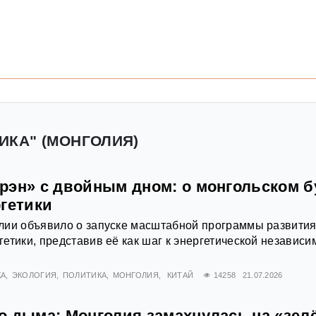
ИКА" (МОНГОЛИЯ)
рэн» с двойным дном: о монгольском б
ргетики
лии объявило о запуске масштабной программы развити
етики, представив её как шаг к энергетической независи
КА
ЭКОЛОГИЯ
ПОЛИТИКА
МОНГОЛИЯ
КИТАЙ
14258
21.07.2026
о дыма: Монголия замахнулась на «зел