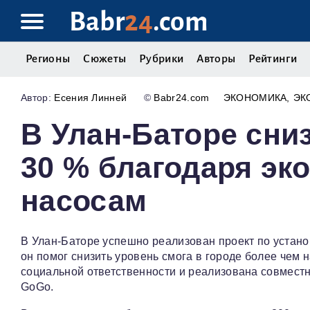
Babr
24
.com
Регионы
Сюжеты
Рубрики
Авторы
Рейтинги
Есения Линней
©
Babr24.com
ЭКОНОМИКА
ЭК
В Улан-Баторе сни
30 % благодаря э
насосам
В Улан‑Баторе успешно реализован проект по устан
он помог снизить уровень смога в городе более чем
социальной ответственности и реализована совместн
GoGo.