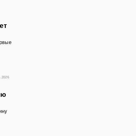
ет
ервые
4.2026
ью
ину