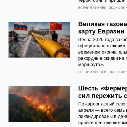
территории и пришли
ЕСЕНИЯ ЛИННЕЙ
ЭКОНОМИ
Великая газова
карту Евразии
Весна 2026 года закр
официально включил «
временем окончательн
рекордные скидки на 
маршрута».
ЕСЕНИЯ ЛИННЕЙ
ЭКОНОМИ
Шесть «Фермер
сил пережить 
Пожароопасный сезон 
апреля — всего семь 
ликвидированы в день
пройти десятки килом