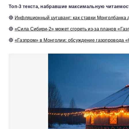
Топ-3 текста, набравшие максимальную читаемост
🔴
Инфляционный цугцванг: как ставки Монголбанка д
🔴
«Сила Сибири-2» может сгореть из-за планов «Га
🔴
«Газпром» в Монголии: обсуждение газопровода 