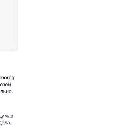
Noorog
розой
льно.
одумав
дела,