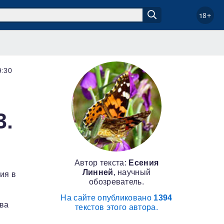
18+
9:30
3.
Автор текста:
Есения
Линней
, научный
ия в
обозреватель.
На сайте опубликовано
1394
два
текстов этого автора.