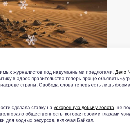
висимых журналистов под надуманными предлогами.
Дело 
итику в адрес правительства теперь проще объявить «уг
едиасреде страны. Свобода слова теперь есть лишь форма
ости сделала ставку на
ускоренную добычу золота
, не п
зволновало общественность, которая своими глазами уви
ки для водных ресурсов, включая Байкал.