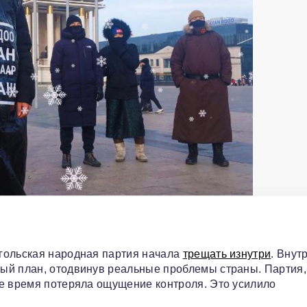
гольская народная партия начала
трещать изнутри
. Внут
ый план, отодвинув реальные проблемы страны. Партия,
ое время потеряла ощущение контроля. Это усилило