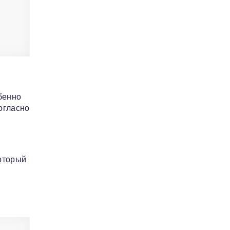
бенно
огласно
оторый