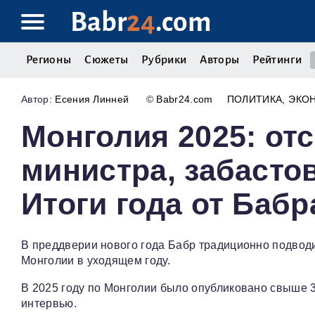
Babr
24
.com
Регионы
Сюжеты
Рубрики
Авторы
Рейтинги
Есения Линней
©
Babr24.com
ПОЛИТИКА
ЭКО
Монголия 2025: от
министра, забастов
Итоги года от Бабр
В преддверии нового года Бабр традиционно подводи
Монголии в уходящем году.
В 2025 году по Монголии было опубликовано свыше 3
интервью.