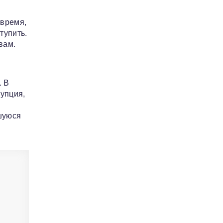
 время,
тупить.
вам.
. В
рупция,
шуюся