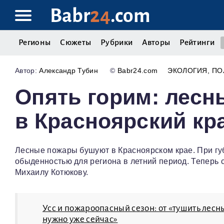
Babr
24
.com
Регионы
Сюжеты
Рубрики
Авторы
Рейтинги
Александр Тубин
©
Babr24.com
ЭКОЛОГИЯ
ПО
Опять горим: лес
в Красноярский кр
Лесные пожары бушуют в Красноярском крае. При гу
обыденностью для региона в летний период. Теперь 
Михаилу Котюкову.
Усс и пожароопасный сезон: от «тушить лес
нужно уже сейчас»