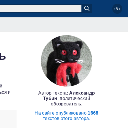
18+
ь
ой
ься и
Автор текста:
Александр
Тубин
, политический
обозреватель.
На сайте опубликовано
1668
текстов этого автора.