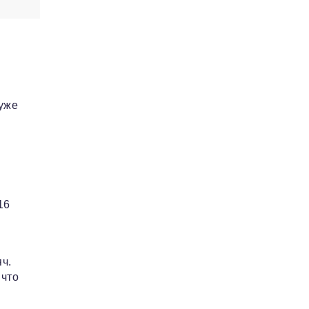
 уже
16
ч.
 что
,