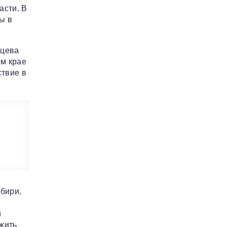
асти. В
ы в
йцева
м крае
ствие в
бири,
к
й
жить