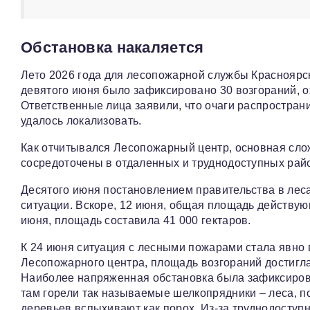
Обстановка накаляется
Лето 2026 года для лесопожарной службы Красноярско
девятого июня было зафиксировано 30 возгораний, о
Ответственные лица заявили, что очаги распростран
удалось локализовать.
Как отчитывался Лесопожарный центр, основная сло
сосредоточены в отдаленных и труднодоступных райо
Десятого июня постановлением правительства в лес
ситуации. Вскоре, 12 июня, общая площадь действую
июня, площадь составила 41 000 гектаров.
К 24 июня ситуация с лесными пожарами стала явно
Лесопожарного центра, площадь возгораний достигла 
Наиболее напряженная обстановка была зафиксирован
там горели так называемые шелкопрядники – леса, 
деревьев вспыхивают как порох. Из-за труднодоступн