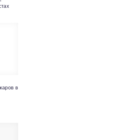
стах
жаров в
,