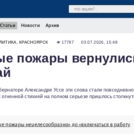
Статьи
Новости
Архив
ЛИТИКА
КРАСНОЯРСК
17787
03.07.2026, 15:48
ные пожары вернулис
ай
бернаторе Александре Уссе эти слова стали повседневн
с огненной стихией на полном серьезе пришлось столкнут
ные пожары нецелесообразно» до «включаться в работу