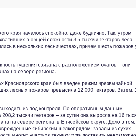
го края началось спокойно, даже буднично. Так, утром
хвативших в общей сложности 3,5 тысячи гектаров леса.
ились в нескольких лесничествах, причем шесть пожаров
жность тушения связана с расположением очагов – они
нах на севере региона.
ах Красноярского края был введен режим чрезвычайной
щих лесных пожаров превысила 12 000 гектаров. Затем, 
 выходить из-под контроля. По оперативным данным
208,2 тысячи гектаров – за сутки она выросла на 16 тыся
а на севере региона, в Енисейском округе. Дело в том,
поврежденные сибирским шелкопрядом: завалы из сухих
ости многих участков технику туда доставить невозможно