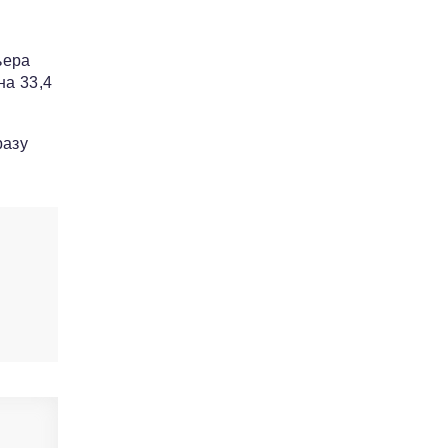
ьера
на 33,4
разу