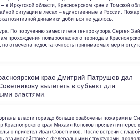
– в Иркутской области, Красноярском крае и Томской обл
айной ситуации в лесах – единственные в России. Пожар
ока позитивной динамики добиться не удалось.
ура. По поручению заместителя генпрокурора Сергея За
ам прохождения пожароопасного периода в Красноярско
, но отмечена недостаточность принимаемых мер и отсут
Красноярском крае Дмитрий Патрушев дал
Советникову вылететь в субъект для
ыми властями.
органы власти гораздо больше озабочены пожарами в Си
ор Красноярского края Михаил Котюков проявил интерес 
ельно прилетел Иван Советников. После встречи с главо
ить взаимодействие с федеральными структурами, продол