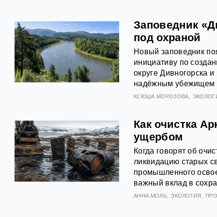
Заповедник «Д
под охраной
Новый заповедник по
инициативу по создан
округе Дивногорска и
надёжным убежищем д
КСЮША МОРОЗОВА
ЭКОЛОГ
Как очистка А
ущербом
Когда говорят об очи
ликвидацию старых с
промышленного освое
важный вклад в сохр
АННА МОЛЬ
ЭКОЛОГИЯ
ПР