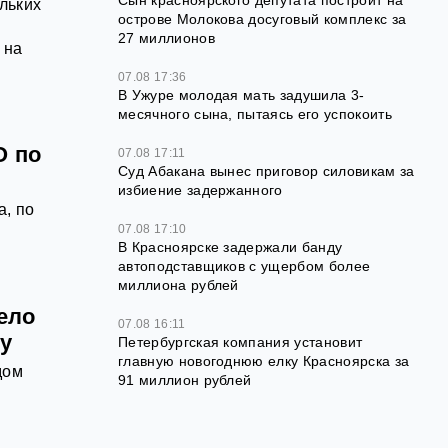
Сын красноярского депутата построит на
льких
острове Молокова досуговый комплекс за
27 миллионов
 на
07.08 17:36
В Ужуре молодая мать задушила 3-
месячного сына, пытаясь его успокоить
О по
07.08 17:11
Суд Абакана вынес приговор силовикам за
избиение задержанного
, по
07.08 17:10
В Красноярске задержали банду
автоподставщиков с ущербом более
миллиона рублей
ело
07.08 16:11
у
Петербургская компания установит
главную новогоднюю елку Красноярска за
дом
91 миллион рублей