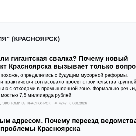
ИЯ" (КРАСНОЯРСК)
или гигантская свалка? Почему новый
кт Красноярска вызывает только вопр
, похоже, определились с будущим мусорной реформы.
и практически согласовало проект строительства крупне
нию с отходами в промышленной зоне. Формально речь и
имостью 7,5 миллиарда рублей.
Х
ЭКОНОМИКА
КРАСНОЯРСК
4247
07.08.2026
вым адресом. Почему переезд ведомства
 проблемы Красноярска