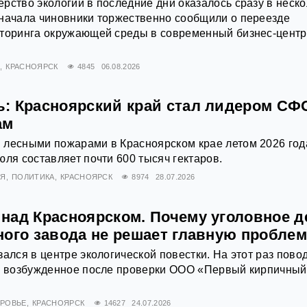
рство экологии в последние дни оказалось сразу в неско
Сначала чиновники торжественно сообщили о переезде
иторинга окружающей среды в современный бизнес-центр
Х
КРАСНОЯРСК
4845
06.08.2026
: Красноярский край стал лидером СФ
ам
 лесными пожарами в Красноярском крае летом 2026 года
юля составляет почти 600 тысяч гектаров.
ИЯ
ПОЛИТИКА
КРАСНОЯРСК
8974
28.07.2026
над Красноярском. Почему уголовное д
ного завода не решает главную проблем
зался в центре экологической повестки. На этот раз пово
о, возбужденное после проверки ООО «Первый кирпичный
РОВЬЕ
КРАСНОЯРСК
14627
24.07.2026