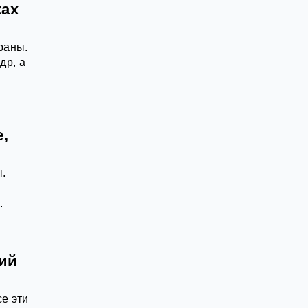
ках
раны.
др, а
,
ы.
л
.
кий
е эти