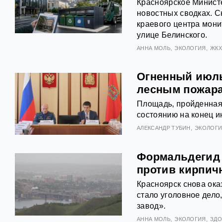
Красноярское Министе
новостных сводках. 
краевого центра мон
улице Белинского.
АННА МОЛЬ
ЭКОЛОГИЯ
ЖК
Огненный июль
лесным пожар
Площадь, пройденная
состоянию на конец и
АЛЕКСАНДР ТУБИН
ЭКОЛОГ
Формальдегид 
против кирпич
Красноярск снова ока
стало уголовное дел
завод».
АННА МОЛЬ
ЭКОЛОГИЯ
ЗДО