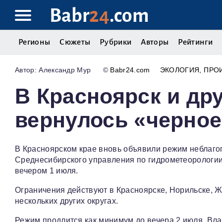
Babr
24
.com
Регионы
Сюжеты
Рубрики
Авторы
Рейтинги
Александр Мур
©
Babr24.com
ЭКОЛОГИЯ
ПРО
В Красноярск и дру
вернулось «черное
В Красноярском крае вновь объявили режим неблаго
Среднесибирского управления по гидрометеорологии
вечером 1 июля.
Ограничения действуют в Красноярске, Норильске, Ж
нескольких других округах.
Режим продлится как минимум до вечера 2 июля. В