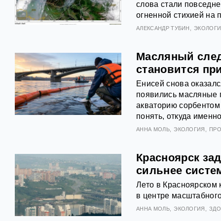
слова стали повседне
огненной стихией на 
АЛЕКСАНДР ТУБИН
ЭКОЛОГ
Масляный след 
становится пр
Енисей снова оказалс
появились масляные п
акваторию сорбентом
понять, откуда именн
АННА МОЛЬ
ЭКОЛОГИЯ
ПР
Красноярск за
сильнее систе
Лето в Красноярском 
в центре масштабного
АННА МОЛЬ
ЭКОЛОГИЯ
ЗДО