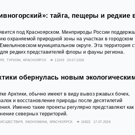
ивногорский»: тайга, пещеры и редкие
явится под Красноярском. Минприроды России поддержа
ию охраняемой природной зоны на участках в городском
 Емельяновском муниципальном округе. Эта территория с
ля редких представителей флоры и фауны региона.
ИЯ
ТУРИЗМ
КРАСНОЯРСК
12249
20.07.2026
рктики обернулась новым экологически
стке Арктики, обычно имеют в виду вывоз ржавых бочек,
валок и восстановление природы после десятилетий
ния. Именно такие проекты регулярно представляют как
анение северных территорий.
ОИСШЕСТВИЯ
ЭКОНОМИКА
КРАСНОЯРСК
16822
17.07.2026