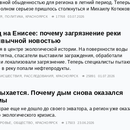
вной обыденностью для региона в летний период. Теперь
полном серьезе пришлось столкнуться и Михаилу Котюков
ИЯ
ПОЛИТИКА
КРАСНОЯРСК
17768
03.07.2026
на Енисее: почему загрязнение реки
ивычной новостью
я в центре экологической истории. На поверхности воды
ятна, спасатели выставили заграждения, обработали
 и локализовали загрязнение. Теперь специалисты пытаю
о в реку попали нефтепродукты.
ОИСШЕСТВИЯ
РАССЛЕДОВАНИЯ
КРАСНОЯРСК
25891
01.07.2026
дыхается. Почему дым снова оказался
мы
крае еще не дошло до своего экватора, а регион уже ока
 экологического кризиса.
РОВЬЕ
ОБЩЕСТВО
КРАСНОЯРСК
17503
23.06.2026