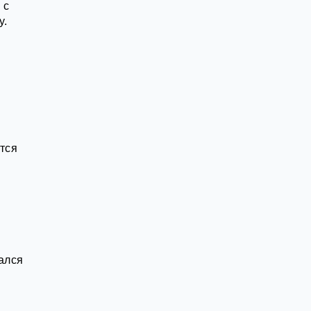
 с
у.
тся
зался