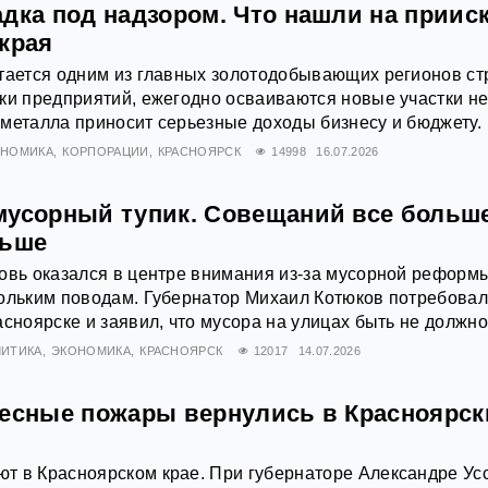
дка под надзором. Что нашли на приис
края
тается одним из главных золотодобывающих регионов ст
ки предприятий, ежегодно осваиваются новые участки не
металла приносит серьезные доходы бизнесу и бюджету.
ОНОМИКА
КОРПОРАЦИИ
КРАСНОЯРСК
14998
16.07.2026
мусорный тупик. Совещаний все больше
ньше
овь оказался в центре внимания из-за мусорной реформ
кольким поводам. Губернатор Михаил Котюков потребова
асноярске и заявил, что мусора на улицах быть не должно
ИТИКА
ЭКОНОМИКА
КРАСНОЯРСК
12017
14.07.2026
лесные пожары вернулись в Красноярс
 в Красноярском крае. При губернаторе Александре Усс