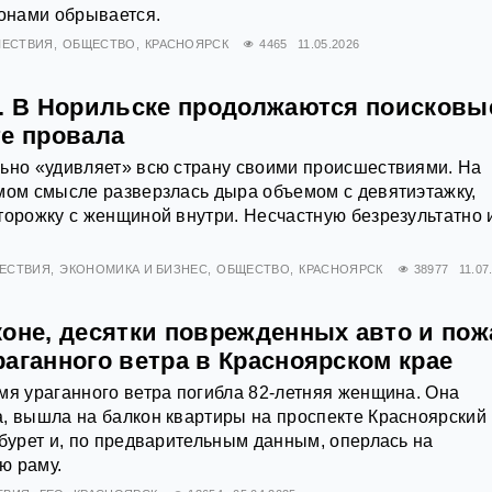
йонами обрывается.
ЕСТВИЯ
ОБЩЕСТВО
КРАСНОЯРСК
4465
11.05.2026
а. В Норильске продолжаются поисковы
те провала
льно «удивляет» всю страну своими происшествиями. На
мом смысле разверзлась дыра объемом с девятиэтажку,
торожку с женщиной внутри. Несчастную безрезультатно 
ЕСТВИЯ
ЭКОНОМИКА И БИЗНЕС
ОБЩЕСТВО
КРАСНОЯРСК
38977
11.07
коне, десятки поврежденных авто и пож
аганного ветра в Красноярском крае
мя ураганного ветра погибла 82-летняя женщина. Она
, вышла на балкон квартиры на проспекте Красноярский
абурет и, по предварительным данным, оперлась на
ю раму.