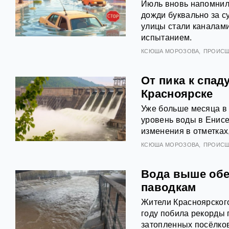
Июль вновь напомнил 
дожди буквально за с
улицы стали каналами
испытанием.
КСЮША МОРОЗОВА
ПРОИСШ
От пика к спад
Красноярске
Уже больше месяца в 
уровень воды в Енис
изменения в отметках
КСЮША МОРОЗОВА
ПРОИСШ
Вода выше обещ
паводкам
Жители Красноярского
году побила рекорды 
затопленных посёлков