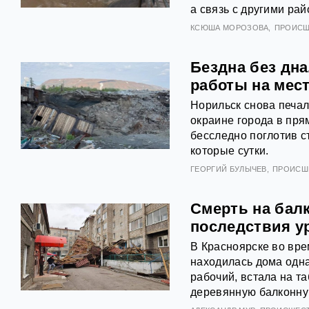
а связь с другими ра
КСЮША МОРОЗОВА
ПРОИСШ
Бездна без дн
работы на мес
Норильск снова печа
окраине города в пря
бесследно поглотив с
которые сутки.
ГЕОРГИЙ БУЛЫЧЕВ
ПРОИСШ
Смерть на бал
последствия ур
В Красноярске во вре
находилась дома одна
рабочий, встала на т
деревянную балконну