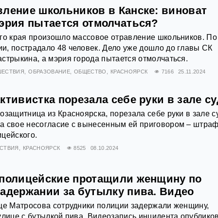
вление школьников в Канске: виноват
мэрия пытается отмолчаться?
го края произошло массовое отравление школьников. По
, пострадало 48 человек. Дело уже дошло до главы СК
стрыкина, а мэрия города пытается отмолчаться.
ШЕСТВИЯ
ОБРАЗОВАНИЕ
ОБЩЕСТВО
КРАСНОЯРСК
7166
25.11.2024
ктивистка порезала себе руки в зале су
озащитница из Красноярска, порезала себе руки в зале с
а свое несогласие с вынесенным ей приговором – штраф
цейского.
СТВИЯ
КРАСНОЯРСК
8525
08.10.2024
 полицейские протащили женщину по
задержании за бутылку пива. Видео
це Матросова сотрудники полиции задержали женщину,
улице с бутылкой пива. Видеозапись инцидента опублико