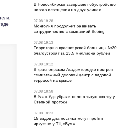
В Новосибирске завершают обустройство
нового освещения на двух улицах
тели.
07.08 19:28
гаде
Монголия продолжит развивать
сотрудничество с компанией Boeing
07.08 19:13
Территорию красноярской больницы №20
благоустроят за 13,5 миллиона рублей
07.08 19:12
В красноярском Академгородке построят
семиэтажный деловой центр с видовой
террасой на крыше
07.08 18:58
В Улан-Удэ убрали нелегальную свалку у
Степной протоки
07.08 18:23
15 видов диагностики могут пройти
иркутяне у ТЦ «Бум»