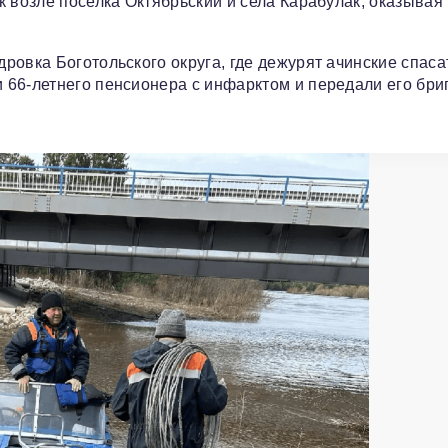
 возле поселка Октябрьский и села Карабулак, оказывая
овка Боготольского округа, где дежурят ачинские спаса
 66-летнего пенсионера с инфарктом и передали его бри