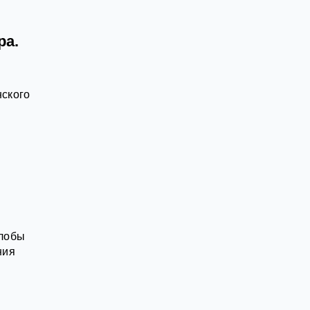
ра.
нского
алобы
ния