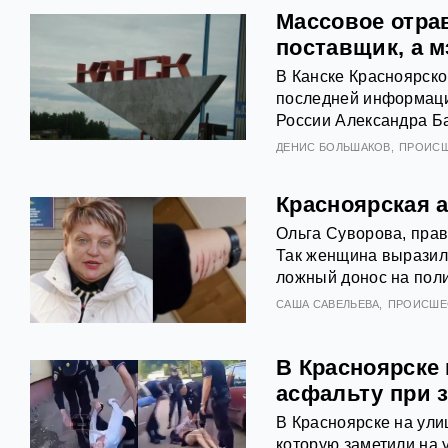
Массовое отра
поставщик, а 
В Канске Красноярско
последней информации
России Александра Ба
ДЕНИС БОЛЬШАКОВ
ПРОИС
Красноярская а
Ольга Суворова, прав
Так женщина выразил
ложный донос на поли
САША САВЕЛЬЕВА
ПРОИСШЕ
В Красноярске
асфальту при 
В Красноярске на ули
которую заметили на 