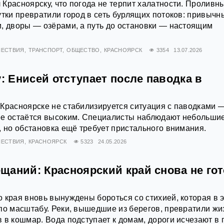
Красноярску, что погода не терпит халатности. Проливн
утки превратили город в сеть бурлящих потоков: привычн
, дворы — озёрами, а путь до остановки — настоящим
ЕСТВИЯ
ТРАНСПОРТ
ОБЩЕСТВО
КРАСНОЯРСК
3354
13.07.2026
у: Енисей отступает после паводка в
Красноярске не стабилизируется ситуация с паводками 
ее остаётся высоким. Специалисты наблюдают небольши
, но обстановка ещё требует пристального внимания.
ЕСТВИЯ
КРАСНОЯРСК
5323
24.05.2026
аний: Красноярский край снова не гот
 края вновь вынуждены бороться со стихией, которая в 
по масштабу. Реки, вышедшие из берегов, превратили жи
 в кошмар. Вода подступает к домам, дороги исчезают в г