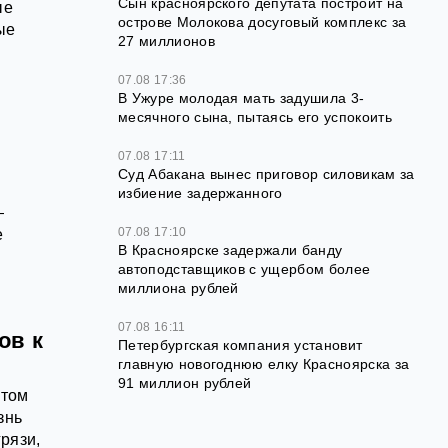
Сын красноярского депутата построит на
ые
острове Молокова досуговый комплекс за
ые
27 миллионов
07.08 17:36
В Ужуре молодая мать задушила 3-
месячного сына, пытаясь его успокоить
07.08 17:11
Суд Абакана вынес приговор силовикам за
избиение задержанного
—
07.08 17:10
е
В Красноярске задержали банду
автоподставщиков с ущербом более
миллиона рублей
07.08 16:11
ов к
Петербургская компания установит
главную новогоднюю елку Красноярска за
91 миллион рублей
этом
знь
рязи,