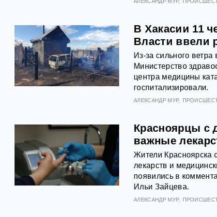
АЛЕКСАНДР МУР
ПРОИСШЕС
В Хакасии 11 ч
Власти ввели 
Из-за сильного ветра
Министерство здраво
центра медицины кат
госпитализировали.
АЛЕКСАНДР МУР
ПРОИСШЕС
Красноярцы с 
важные лекарс
Жители Красноярска 
лекарств и медицинс
появились в коммента
Ильи Зайцева.
АЛЕКСАНДР МУР
ПРОИСШЕС