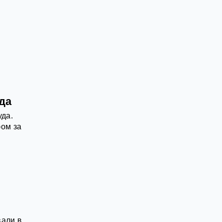
да
уда.
ом за
вали в