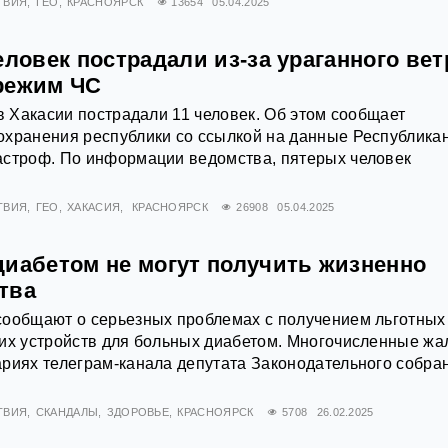
ТВИЯ
ГЕО
КРАСНОЯРСК
13654
05.04.2025
еловек пострадали из-за ураганного вет
режим ЧС
 в Хакасии пострадали 11 человек. Об этом сообщает
охранения республики со ссылкой на данные Республика
астроф. По информации ведомства, пятерых человек
ТВИЯ
ГЕО
ХАКАСИЯ
КРАСНОЯРСК
26908
05.04.2025
диабетом не могут получить жизненно
тва
сообщают о серьезных проблемах с получением льготных
ких устройств для больных диабетом. Многочисленные ж
риях телеграм-канала депутата Законодательного собра
ТВИЯ
СКАНДАЛЫ
ЗДОРОВЬЕ
КРАСНОЯРСК
5708
26.02.2025