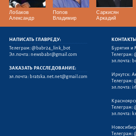
Лобаков
Попов
Саркисян
Александр
Владимир
Аркадий
НАПИСАТЬ ГЛАВРЕДУ:
КОНТАКТ
Телеграм:
@babr24_link_bot
Бурятия и 
Эл.почта:
newsbabr@gmail.com
Телеграм:
эл.почта:
b
ЗАКАЗАТЬ РАССЛЕДОВАНИЕ:
Иркутск: А
эл.почта:
bratska.net.net@gmail.com
Телеграм:
эл.почта:
i
Безматерных
Красноярс
Павел
Телеграм:
эл.почта:
k
Новосибир
Телеграм: