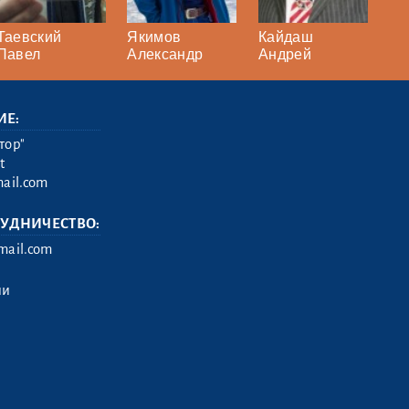
Таевский
Якимов
Кайдаш
Павел
Александр
Андрей
ИЕ:
тор"
t
ail.com
РУДНИЧЕСТВО:
ail.com
ии