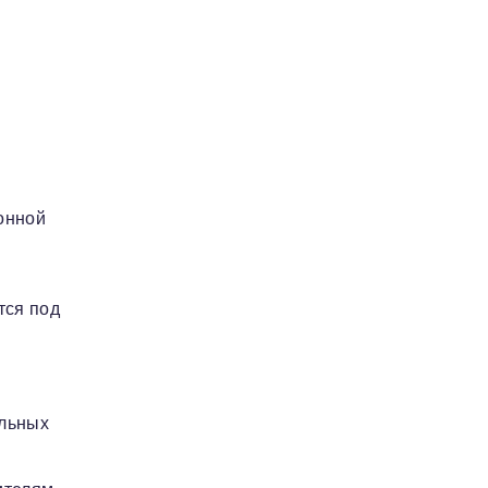
онной
тся под
альных