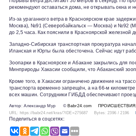
Порывы ветра достигают 30 метров в секунду. По про
рекомендуют оставаться дома, не открывать окна и н
Из-за ураганного ветра в Красноярском крае задерж
Москва), №91 (Северобайкальск — Москва) и №92 (М
до 2,5 часа. Как пояснили в Красноярской железной 
Западно-Сибирская транспортная прокуратура начала
Иланская и Юрты была обесточена. Сейчас идут раб
Зоопарки в Красноярске и Абакане закрылись для по
Минприроды Хакасии сообщили, что Абаканский зоопа
Кроме того, в Хакасии ограничено движение на трас
транспорта временно запрещён, а на 66-м километре
всех машин. Сотрудники ГИБДД обеспечивают проезд
Александр Мур
©
Babr24.com
ПРОИСШЕСТВИЯ
URL: https://babr24.net/kras/?IDE=275687
Bytes: 2396 / 2196
Поделиться в соцсетях: