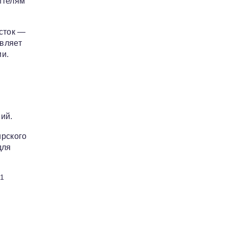
ителям
сток —
авляет
ии.
ий.
ирского
для
21