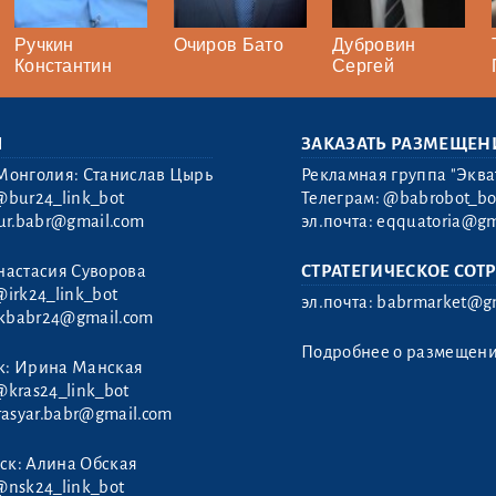
Ручкин
Очиров Бато
Дубровин
Константин
Сергей
Ы
ЗАКАЗАТЬ РАЗМЕЩЕН
Монголия: Станислав Цырь
Рекламная группа "Эква
@bur24_link_bot
Телеграм:
@babrobot_bo
ur.babr@gmail.com
эл.почта:
eqquatoria@gm
настасия Суворова
СТРАТЕГИЧЕСКОЕ СОТ
@irk24_link_bot
эл.почта:
babrmarket@gm
rkbabr24@gmail.com
Подробнее о размещен
к: Ирина Манская
@kras24_link_bot
rasyar.babr@gmail.com
ск: Алина Обская
@nsk24_link_bot