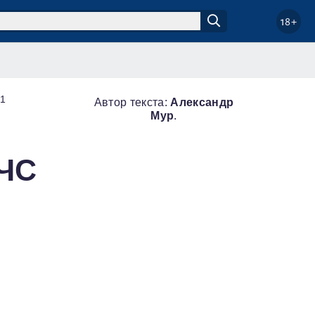
18+
21
Автор текста:
Александр
Мур
.
 ЧС