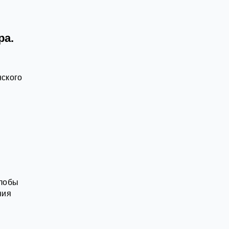
ра.
нского
алобы
ния