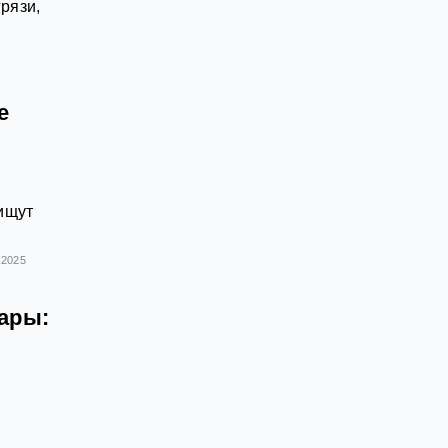
рязи,
е
ищут
.2025
ары: