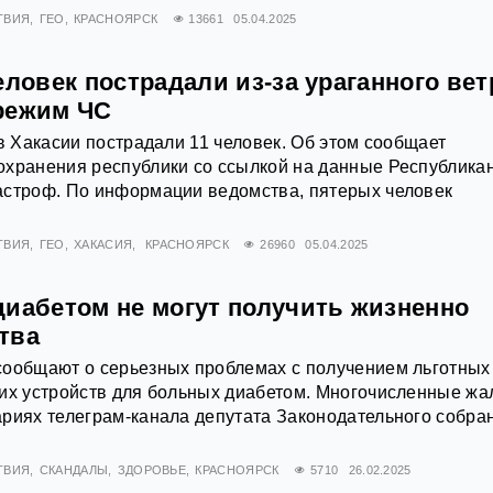
ТВИЯ
ГЕО
КРАСНОЯРСК
13661
05.04.2025
еловек пострадали из-за ураганного вет
режим ЧС
 в Хакасии пострадали 11 человек. Об этом сообщает
охранения республики со ссылкой на данные Республика
астроф. По информации ведомства, пятерых человек
ТВИЯ
ГЕО
ХАКАСИЯ
КРАСНОЯРСК
26960
05.04.2025
диабетом не могут получить жизненно
тва
сообщают о серьезных проблемах с получением льготных
ких устройств для больных диабетом. Многочисленные ж
риях телеграм-канала депутата Законодательного собра
ТВИЯ
СКАНДАЛЫ
ЗДОРОВЬЕ
КРАСНОЯРСК
5710
26.02.2025