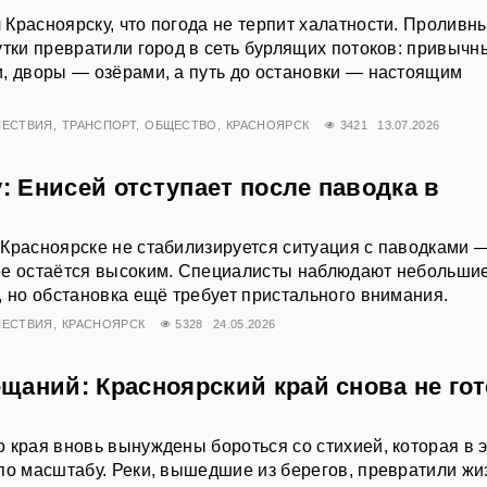
Красноярску, что погода не терпит халатности. Проливн
утки превратили город в сеть бурлящих потоков: привычн
, дворы — озёрами, а путь до остановки — настоящим
ЕСТВИЯ
ТРАНСПОРТ
ОБЩЕСТВО
КРАСНОЯРСК
3421
13.07.2026
у: Енисей отступает после паводка в
Красноярске не стабилизируется ситуация с паводками 
ее остаётся высоким. Специалисты наблюдают небольши
, но обстановка ещё требует пристального внимания.
ЕСТВИЯ
КРАСНОЯРСК
5328
24.05.2026
аний: Красноярский край снова не гот
 края вновь вынуждены бороться со стихией, которая в 
по масштабу. Реки, вышедшие из берегов, превратили жи