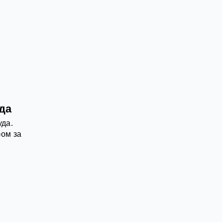
да
уда.
ом за