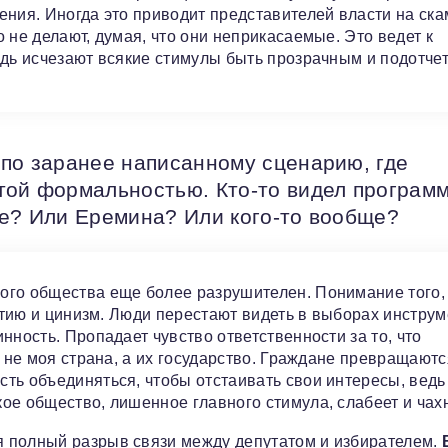
ения. Иногда это приводит представителей власти на ск
 не делают, думая, что они неприкасаемые. Это ведет к
едь исчезают всякие стимулы быть прозрачным и подотче
 по заранее написанному сценарию, где
той формальностью. Кто-то видел програм
ке? Или Еремина? Или кого-то вообще?
ого общества еще более разрушителен. Понимание того,
патию и цинизм. Люди перестают видеть в выборах инструм
нность. Пропадает чувство ответственности за то, что
о не моя страна, а их государство. Граждане превращаютс
ть объединяться, чтобы отстаивать свои интересы, ведь
ое общество, лишенное главного стимула, слабеет и чахн
 полный разрыв связи между депутатом и избирателем.