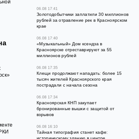
ьной
06.08 17:41
Золотодобытчики заплатили 30 миллионов
рублей за отравление рек в Красноярском
крае
06.08 17:40
на
«Музыкальный» Дом ксендза в
Красноярске отреставрируют за 55
миллионов рублей
06.08 17:35
х
Клещи продолжают нападать: более 15
рск»
тысяч жителей Красноярского края
пострадали с начала сезона
06.08 17:34
Красноярская КНП закупает
бронированные вышки с защитой от
взрывов
менте
06.08 16:10
ИРКИ
Тайная типография станет кафе:
историческому зданию в центре