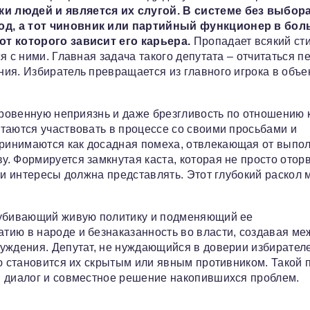
и людей и является их слугой. В системе без выбор
од, а тот чиновник или партийный функционер в бо
от которого зависит его карьера.
Пропадает всякий ст
я с ними. Главная задача такого депутата – отчитаться п
ия. Избиратель превращается из главного игрока в объе
кровенную неприязнь и даже брезгливость по отношению 
таются участвовать в процессе со своими просьбами и
ринимаются как досадная помеха, отвлекающая от выпо
. Формируется замкнутая каста, которая не просто отор
ьи интересы должна представлять. Этот глубокий раскол
, убивающий живую политику и подменяющий ее
тию в народе и безнаказанность во власти, создавая ме
уждения. Депутат, не нуждающийся в доверии избирателе
ую становится их скрытым или явным противником. Такой 
й диалог и совместное решение накопившихся проблем.