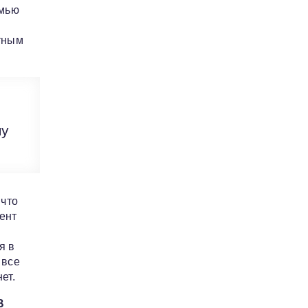
амью
тным
му
 что
ент
я в
 все
ет.
В