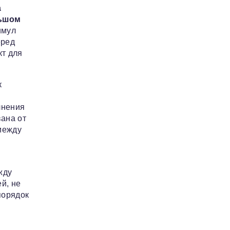
а
льшом
имул
еред
кт для
к
лнения
вана от
 между
жду
й, не
порядок