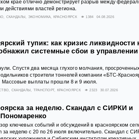
ском крае отлично демонстрирует разрыв между федерал
и действиями властей региона.
ВО
СКАНДАЛЫ
ЭКОНОМИКА
КРАСНОЯРСК
1384
04.08.2026
ярский тупик: как кризис ликвидности 
 обнажил системные сбои в управлении
ули. Спустя два месяца глухого молчания, просроченны
лодильников строители тоннелей компании «БТС-Красноя
. Массовые выплаты прошли 8 и 9 июля.
СТВО
СКАНДАЛЫ
ТРАНСПОРТ
КРАСНОЯРСК
2323
30.07.2026
оярска за неделю. Скандал с СИРКИ и
 Пономаренко
зор ключевых событий и обсуждений в красноярском сег
 за неделю с 20 по 26 июля включительно. Скандал с С
оярских художников и Сибирским институтом креативных