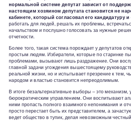
нормальной системе депутат зависит от поддержк
настоящим хозяином депутата становится не нар
кабинете, который согласовал его кандидатуру и 
работать для людей, решать их проблемы, встречатьс
начальством и послушно голосовать за нужные решен
отчетности.
Более того, такая система порождает у депутатов от
простым людям. Избиратели, которые по старинке пы
проблемами, вызывают лишь раздражение. Они восп
главной задачи угождения вышестоящему руководству
реальной жизни, но и испытывает презрение к тем, ч
народом и властью становится непреодолимым.
В итоге безальтернативные выборы – это механизм
бюрократическим управлением. Они воспитывают апа
ними пропасть полного взаимного непонимания и отч
просто перестает быть их представителем, а зачаст
ведет общество в тупик, делая невозможным честны