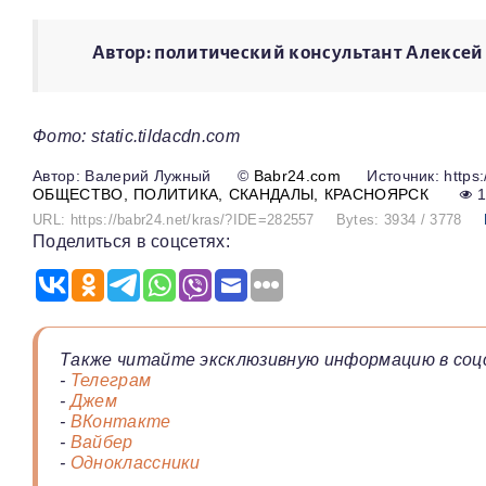
Автор: политический консультант Алексей
Фото: static.tildacdn.com
Валерий Лужный
©
Babr24.com
Источник: https:
ОБЩЕСТВО
ПОЛИТИКА
СКАНДАЛЫ
КРАСНОЯРСК
URL: https://babr24.net/kras/?IDE=282557
Bytes: 3934 / 3778
Поделиться в соцсетях:
Также читайте эксклюзивную информацию в соц
-
Телеграм
-
Джем
-
ВКонтакте
-
Вайбер
-
Одноклассники