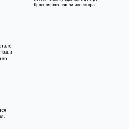
Красноярска нашли инвестора
стало
 Наши
тво
тся
ие.