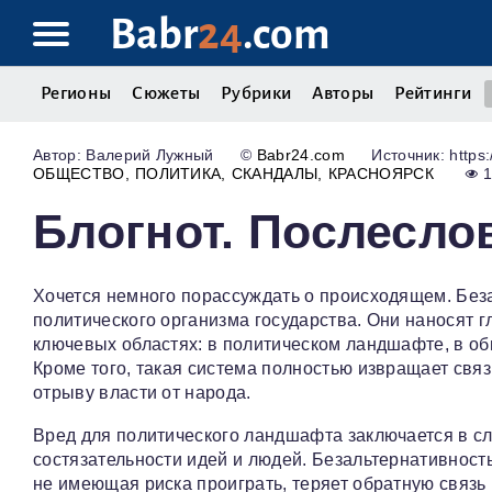
Babr
24
.com
Регионы
Сюжеты
Рубрики
Авторы
Рейтинги
Валерий Лужный
©
Babr24.com
Источник: https:
ОБЩЕСТВО
ПОЛИТИКА
СКАНДАЛЫ
КРАСНОЯРСК
Блогнот. Послесло
Хочется немного порассуждать о происходящем. Бе
политического организма государства. Они наносят гл
ключевых областях: в политическом ландшафте, в об
Кроме того, такая система полностью извращает связ
отрыву власти от народа.
Вред для политического ландшафта заключается в с
состязательности идей и людей. Безальтернативность
не имеющая риска проиграть, теряет обратную связь 