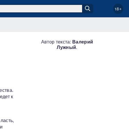
18+
Автор текста:
Валерий
Лужный
.
ества.
едет к
з
ласть,
ти