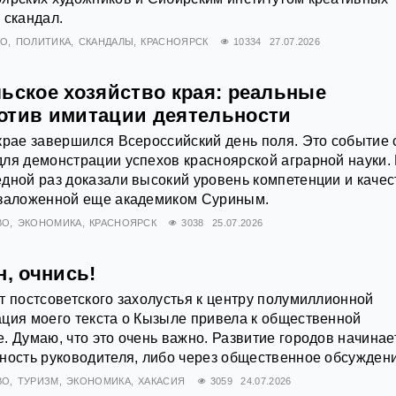
 скандал.
ВО
ПОЛИТИКА
СКАНДАЛЫ
КРАСНОЯРСК
10334
27.07.2026
льское хозяйство края: реальные
отив имитации деятельности
крае завершился Всероссийский день поля. Это событие 
для демонстрации успехов красноярской аграрной науки.
дной раз доказали высокий уровень компетенции и качес
 заложенной еще академиком Суриным.
ВО
ЭКОНОМИКА
КРАСНОЯРСК
3038
25.07.2026
н, очнись!
т постсоветского захолустья к центру полумиллионной
ция моего текста о Кызыле привела к общественной
. Думаю, что это очень важно. Развитие городов начинае
ность руководителя, либо через общественное обсужден
ВО
ТУРИЗМ
ЭКОНОМИКА
ХАКАСИЯ
3059
24.07.2026