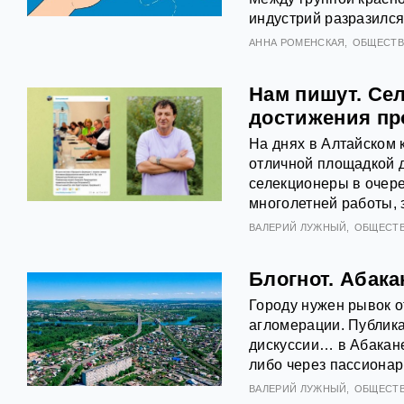
индустрий разразился
АННА РОМЕНСКАЯ
ОБЩЕСТ
Нам пишут. Се
достижения пр
На днях в Алтайском 
отличной площадкой 
селекционеры в очере
многолетней работы,
ВАЛЕРИЙ ЛУЖНЫЙ
ОБЩЕСТ
Блогнот. Абака
Городу нужен рывок о
агломерации. Публика
дискуссии… в Абакане
либо через пассионар
ВАЛЕРИЙ ЛУЖНЫЙ
ОБЩЕСТ