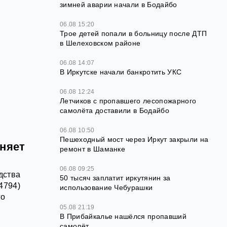
зимней аварии начали в Бодайбо
06.08 15:20
Трое детей попали в больницу после ДТП
в Шелеховском районе
06.08 14:07
В Иркутске начали банкротить УКС
06.08 12:24
Летчиков с пропавшего лесопожарного
самолёта доставили в Бодайбо
06.08 10:50
Пешеходный мост через Иркут закрыли на
оняет
ремонт в Шаманке
06.08 09:25
дства
50 тысяч заплатит иркутянин за
4794)
использование Чебурашки
го
05.08 21:19
В Прибайкалье нашёлся пропавший
самолёт