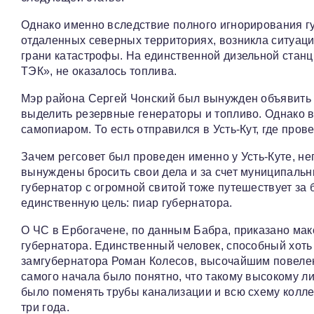
Однако именно вследствие полного игнорирования г
отдаленных северных территориях, возникла ситуация
грани катастрофы. На единственной дизельной стан
ТЭК», не оказалось топлива.
Мэр района Сергей Чонский был вынужден объявить 
выделить резервные генераторы и топливо. Однако 
самопиаром. То есть отправился в Усть-Кут, где пров
Зачем регсовет был проведен именно у Усть-Куте, не
вынуждены бросить свои дела и за счет муниципальн
губернатор с огромной свитой тоже путешествует за
единственную цель: пиар губернатора.
О ЧС в Ербогачене, по данным Бабра, приказано ма
губернатора. Единственный человек, способный хоть
замгубернатора Роман Колесов, высочайшим повелен
самого начала было понятно, что такому высокому лиц
было поменять трубы канализации и всю схему коллек
три года.