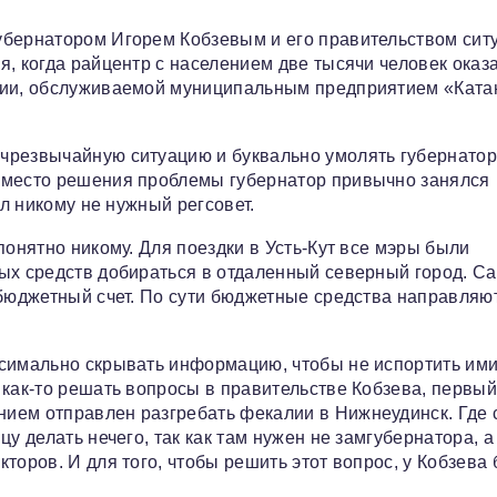
убернатором Игорем Кобзевым и его правительством сит
, когда райцентр с населением две тысячи человек оказ
ции, обслуживаемой муниципальным предприятием «Ката
чрезвычайную ситуацию и буквально умолять губернато
вместо решения проблемы губернатор привычно занялся
ел никому не нужный регсовет.
понятно никому. Для поездки в Усть-Кут все мэры были
ых средств добираться в отдаленный северный город. С
 бюджетный счет. По сути бюджетные средства направляю
ксимально скрывать информацию, чтобы не испортить им
 как-то решать вопросы в правительстве Кобзева, первый
ием отправлен разгребать фекалии в Нижнеудинск. Где 
у делать нечего, так как там нужен не замгубернатора, а
торов. И для того, чтобы решить этот вопрос, у Кобзева