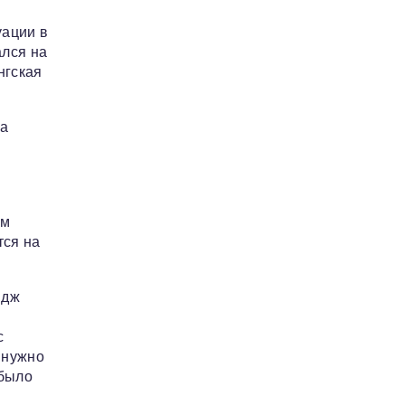
уации в
ался на
нгская
ра
ам
тся на
идж
с
 нужно
 было