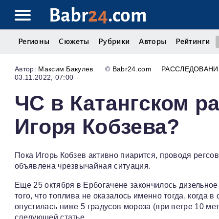
Babr
24
.com
Регионы
Сюжеты
Рубрики
Авторы
Рейтинги
Максим Бакулев
©
Babr24.com
РАССЛЕДОВАНИ
03.11.2022, 07:00
ЧС в Катангском р
Игоря Кобзева?
Пока Игорь Кобзев активно пиарится, проводя регсов
объявлена чрезвычайная ситуация.
Еще 25 октября в Ербогачене закончилось дизельное
того, что топлива не оказалось именно тогда, когда
опустилась ниже 5 градусов мороза (при ветре 10 ме
следующей статье.