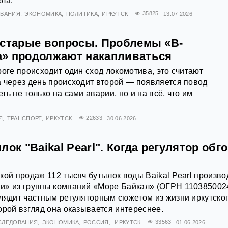
ла.
ОВАНИЯ
ЭКОНОМИКА
ПОЛИТИКА
ИРКУТСК
35825
13.07.2026
 старые вопросы. Проблемы «В-
» продолжают накапливаться
роге происходит один сход локомотива, это считают
 через день происходит второй — появляется повод
ь не только на сами аварии, но и на всё, что им
Я
ТРАНСПОРТ
ИРКУТСК
22633
30.06.2026
лок "Baikal Pearl". Когда регулятор обг
кой продаж 112 тысяч бутылок воды Baikal Pearl произво
и» из группы компаний «Море Байкал» (ОГРН 110385002
лядит частным регуляторным сюжетом из жизни иркутско
орой взгляд она оказывается интереснее.
СЛЕДОВАНИЯ
ЭКОНОМИКА
РОССИЯ
ИРКУТСК
33563
01.06.2026