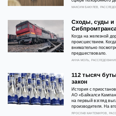
сфере похоронного де
МАКСИМ БАКУЛЕВ
РАССЛЕД
Сходы, суды и
Сибпромтранса
Когда на железной до
происшествием. Когда
внимательно посмотрет
предшествовало.
АННА МОЛЬ
РАССЛЕДОВАНИ
112 тысяч буты
закон
История с приостанов
АО «Байкалси Кампан
на первый взгляд выг
производителя. На вт
ЯРОСЛАВ КАНТЕМИРОВ
РАС