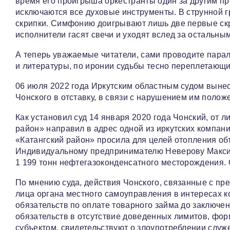
время его проигрыша оркестранты один за другим пре
исключаются все духовые инструменты. В струнной г
скрипки. Симфонию доигрывают лишь две первые скр
исполнители гасят свечи и уходят вслед за остальны
А теперь уважаемые читатели, сами проводите паралл
и литературы, по иронии судьбы тесно переплетающ
06 июля 2022 года Иркутским областным судом выне
Чонского в отставку, в связи с нарушением им поло
Как установил суд 14 января 2020 года Чонский, от
район» направил в адрес одной из иркутских компан
«Катангский район» просила для целей отопления о
Индивидуальному предпринимателю Неверову Максим
1 199 тонн нефтегазоконденсатного месторождения. 
По мнению суда, действия Чонского, связанные с пр
лица органа местного самоуправления в интересах 
обязательств по оплате товарного займа до заключе
обязательств в отсутствие доведенных лимитов, фо
субъектом, свидетельствуют о злоупотреблении слу