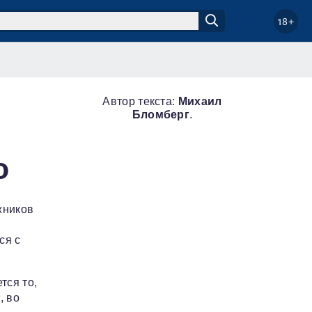
18+
Автор текста:
Михаил
Бломберг
.
о
жников
ся с
тся то,
, во