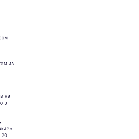
ором
кем из
в на
ю в
ь
жкие»,
 20