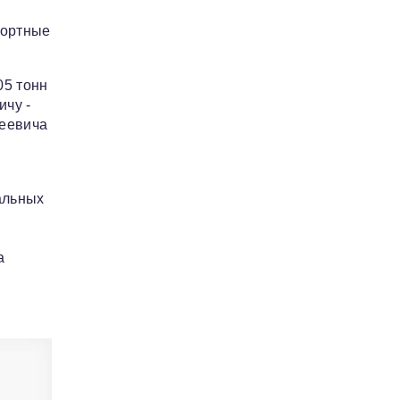
портные
05 тонн
ичу -
геевича
альных
а