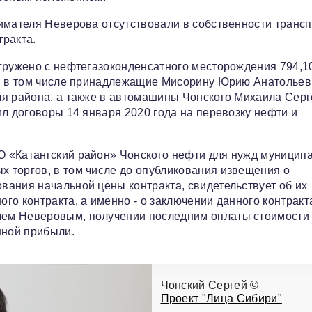
нимателя Неверова отсутствовали в собственности транс
тракта.
гружено с нефтегазоконденсатного месторождения 794,1
ы, в том числе принадлежащие Мисорину Юрию Анатольев
ля района, а также в автомашины Чонского Михаила Сер
ил договоры 14 января 2020 года на перевозку нефти и
О «Катангский район» Чонского нефти для нужд муницип
 торгов, в том числе до опубликования извещения о
ания начальной цены контракта, свидетельствует об их
го контракта, а именно - о заключении данного контракт
ем Неверовым, получении последним оплаты стоимости
нной прибыли.
Чонский Сергей ©
Проект "Лица Сибири"