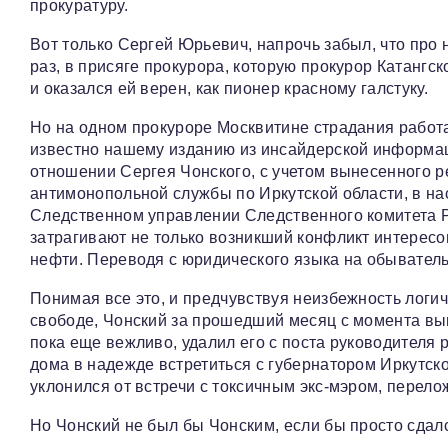
прокуратуру.
Вот только Сергей Юрьевич, напрочь забыл, что про 
раз, в присяге прокурора, которую прокурор Катангс
и оказался ей верен, как пионер красному галстуку.
Но на одном прокуроре Москвитине страдания работав
известно нашему изданию из инсайдерской информа
отношении Сергея Чонского, с учетом вынесенного 
антимонопольной службы по Иркутской области, в н
Следственном управлении Следственного комитета Р
затрагивают не только возникший конфликт интересо
нефти. Переводя с юридического языка на обыватель
Понимая все это, и предчувствуя неизбежность логи
свободе, Чонский за прошедший месяц с момента вын
пока еще вежливо, удалил его с поста руководителя
дома в надежде встретиться с губернатором Иркутск
уклонился от встречи с токсичным экс-мэром, перел
Но Чонский не был бы Чонским, если бы просто сдал