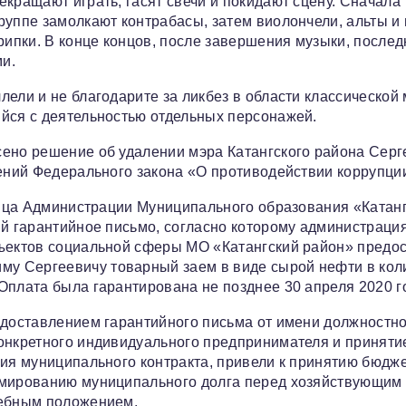
кращают играть, гасят свечи и покидают сцену. Сначала
руппе замолкают контрабасы, затем виолончели, альты и
ипки. В конце концов, после завершения музыки, послед
ми.
ели и не благодарите за ликбез в области классической
ийся с деятельностью отдельных персонажей.
сено решение об удалении мэра Катангского района Серг
жений Федерального закона «О противодействии коррупци
 лица Администрации Муниципального образования «Катан
ий гарантийное письмо, согласно которому администраци
бъектов социальной сферы МО «Катангский район» предо
у Сергеевичу товарный заем в виде сырой нефти в кол
Оплата была гарантирована не позднее 30 апреля 2020 г
едоставлением гарантийного письма от имени должностн
конкретного индивидуального предпринимателя и приняти
ния муниципального контракта, привели к принятию бюдж
рмированию муниципального долга перед хозяйствующим
жебным положением.