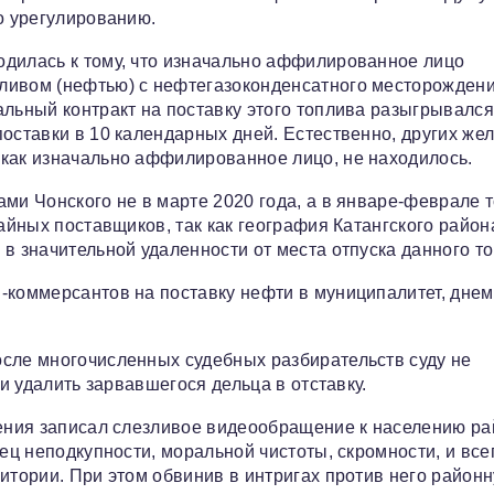
о урегулированию.
одилась к тому, что изначально аффилированное лицо
ливом (нефтью) с нефтегазоконденсатного месторождени
альный контракт на поставку этого топлива разыгрывался
поставки в 10 календарных дней. Естественно, других ж
 как изначально аффилированное лицо, не находилось.
ми Чонского не в марте 2020 года, а в январе-феврале т
чайных поставщиков, так как география Катангского район
в значительной удаленности от места отпуска данного т
-коммерсантов на поставку нефти в муниципалитет, днем
осле многочисленных судебных разбирательств суду не
 и удалить зарвавшегося дельца в отставку.
шения записал слезливое видеообращение к населению ра
зец неподкупности, моральной чистоты, скромности, и все
итории. При этом обвинив в интригах против него район