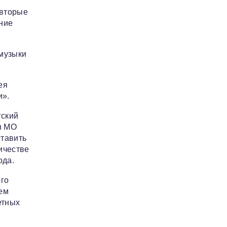
 вторые
ние
 музыки
ея
и».
гский
я МО
ставить
ичестве
ода.
ого
ем
етных