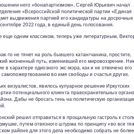
тношении него «бонапартизмом», Сергей Юрьевич начал
отделения «Всероссийской политической партии «Единая
редмет выдвижения партией его кандидатуры на досрочные
сентябре 2022 года, в единый день голосования.
е еще одним классиком, теперь уже литературным, Викт
ак-то не тянет на роль бывшего катангчанина, простите,
кий жизненный путь, изменивший его мировоззрение. Ни
в характере одиозного экс-мэра, как и не отмечено его
 самопожертвованию во имя свободы и счастья других.
х визуалистов, явилось кулуарное решение Иркутских
артии потенциального клиента правохранительных органо
йона. Дабы не бросать тень на политическую организаци
ей.
нский решил отправиться в прощальную гастроль к стол
рмушке, путем отвязного штурма по принципу «во все тя
ком районе для этого дела необходимо собрать не более