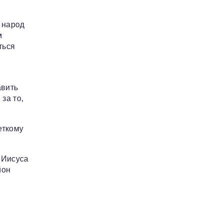
е народ
м
ться
авить
за то,
еткому
 Иисуса
йон