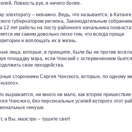
лей. Ловкость рук, и ничего более.
у электорату – неважно. Ведь, что называется, в Катанг
нского губернатором региона, Законодательным собрание
за 12 лет работы на посту районного начальника похваста
яется им самим довольно легко тем, что всегда проще
рритории и воплощать их в жизнь.
иные лица, которые, в принципе, были бы не против возгл
ьзуя площадку мэра, если Чонский с остервенением бьется 
родолжить свои лиходейства.
ерные сторонники Сергея Чонского, которые, по одному м
нского».
то выражается, ни много ни мало, как второе пришествие
гея Чонского, без персональных усилий которого этот ра
гиональные чинуши.
т, а Вы, маэстро – тушите свет!