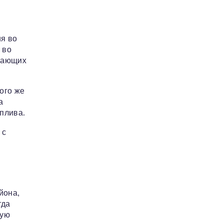
я во
 во
елающих
ого же
а
оплива.
 с
йона,
гда
ную