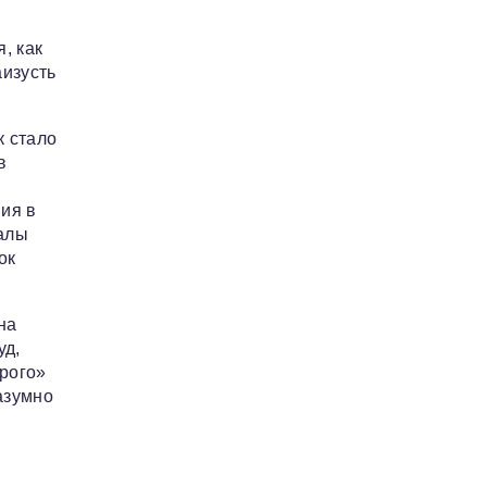
, как
аизусть
к стало
в
ия в
алы
ок
на
уд,
ерого»
азумно