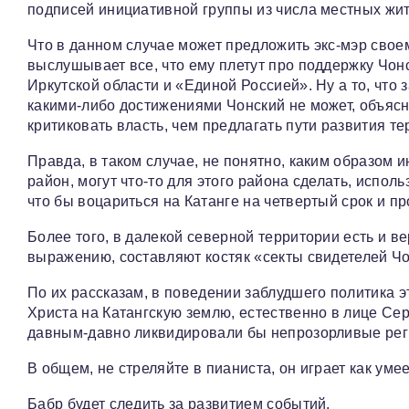
подписей инициативной группы из числа местных жите
Что в данном случае может предложить экс-мэр своем
выслушывает все, что ему плетут про поддержку Чо
Иркутской области и «Единой Россией». Ну а то, что 
какими-либо достижениями Чонский не может, объясн
критиковать власть, чем предлагать пути развития те
Правда, в таком случае, не понятно, каким образом 
район, могут что-то для этого района сделать, испол
что бы воцариться на Катанге на четвертый срок и п
Более того, в далекой северной территории есть и в
выражению, составляют костяк «секты свидетелей Чо
По их рассказам, в поведении заблудшего политика э
Христа на Катангскую землю, естественно в лице Сер
давным-давно ликвидировали бы непрозорливые ре
В общем, не стреляйте в пианиста, он играет как умее
Бабр будет следить за развитием событий.