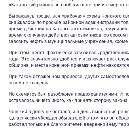
«Катангский район» не сообщил и не принял мер к ег
Выражаясь проще, вся «рабочая» схема Чонского св
снабжалось по просьбе районной администрации топ
время действия на Катанге автозимников, а муницип
время окончания действия автозимников, со сроком 
завозить нефть в муниципальные учреждения, кроме
При этом, нефть фактически завозилась родственника
года. Это значительно удобнее и исключает риск слу
обширна, и места конечной приемки нефти находятся 
При таком отлаженном процессе, других самострелов
огнем не сыщешь.
Но схематоз был разоблачен правохранителями. И п
оставалось ничего иного, как принять сторону закона
Чонский в долгу не остался, и в день вынесения ре
где всячески убеждал обывателей в том, что он обра
работал только на благо жителей вверенной ему терр