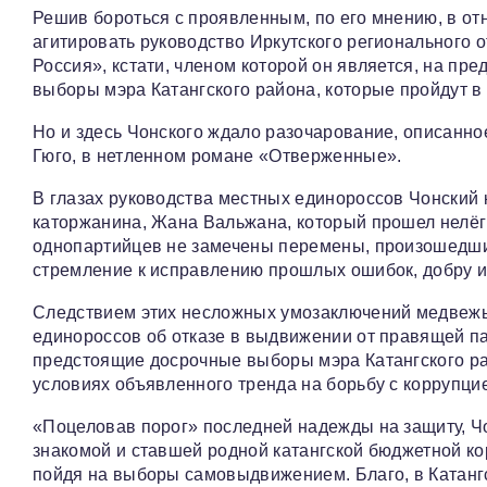
Решив бороться с проявленным, по его мнению, в о
агитировать руководство Иркутского регионального 
Россия», кстати, членом которой он является, на п
выборы мэра Катангского района, которые пройдут в 
Но и здесь Чонского ждало разочарование, описанно
Гюго, в нетленном романе «Отверженные».
В глазах руководства местных единороссов Чонский к
каторжанина, Жана Вальжана, который прошел нелёг
однопартийцев не замечены перемены, произошедшие 
стремление к исправлению прошлых ошибок, добру и
Следствием этих несложных умозаключений медвежьи
единороссов об отказе в выдвижении от правящей п
предстоящие досрочные выборы мэра Катангского ра
условиях объявленного тренда на борьбу с коррупци
«Поцеловав порог» последней надежды на защиту, Чо
знакомой и ставшей родной катангской бюджетной ко
пойдя на выборы самовыдвижением. Благо, в Катангс