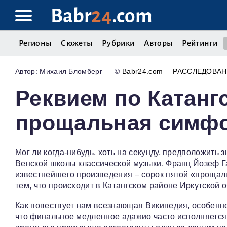
Babr
24
.com
Регионы
Сюжеты
Рубрики
Авторы
Рейтинги
Михаил Бломберг
©
Babr24.com
РАССЛЕДОВА
Реквием по Катанг
прощальная симфо
Мог ли когда-нибудь, хоть на секунду, предположить
Венской школы классической музыки, Франц Йозеф Гай
известнейшего произведения – сорок пятой «прощаль
тем, что происходит в Катангском районе Иркутской о
Как повествует нам всезнающая Википедия, особенн
что финальное медленное адажио часто исполняется 