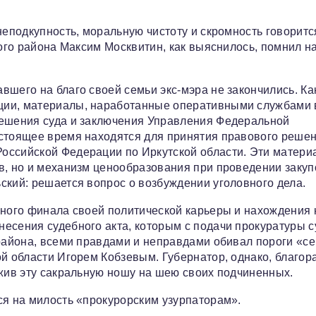
неподкупность, моральную чистоту и скромность говорится
кого района Максим Москвитин, как выяснилось, помнил н
шего на благо своей семьи экс-мэра не закончились. Ка
ции, материалы, наработанные оперативными службами 
решения суда и заключения Управления Федеральной
астоящее время находятся для принятия правового решен
оссийской Федерации по Иркутской области. Эти матери
в, но и механизм ценообразования при проведении закуп
ский: решается вопрос о возбуждении уголовного дела.
чного финала своей политической карьеры и нахождения 
есения судебного акта, которым с подачи прокуратуры с
 района, всеми правдами и неправдами обивал пороги «с
ой области Игорем Кобзевым. Губернатор, однако, благор
ожив эту сакральную ношу на шею своих подчиненных.
ся на милость «прокурорским узурпаторам».