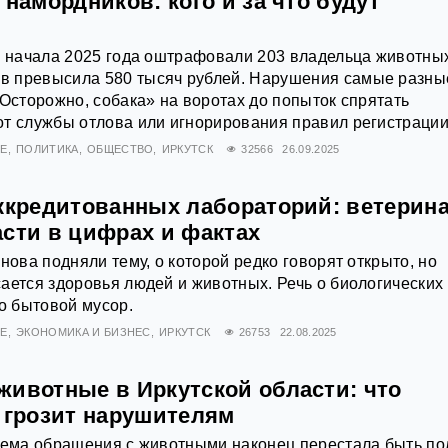
 намордников: кого и за что будут
с начала 2025 года оштрафовали 203 владельца животны
 превысила 580 тысяч рублей. Нарушения самые разные
«Осторожно, собака» на воротах до попыток спрятать
т службы отлова или игнорирования правил регистрации
ИЕ
ПОЛИТИКА
ОБЩЕСТВО
ИРКУТСК
32566
26.09.2025
аккредитованных лабораторий: ветерин
асти в цифрах и фактах
нова подняли тему, о которой редко говорят открыто, но
ается здоровья людей и животных. Речь о биологических
то бытовой мусор.
ИЕ
ЭКОНОМИКА И БИЗНЕС
ИРКУТСК
26753
22.08.2025
животные в Иркутской области: что
о грозит нарушителям
 тема обращения с животными наконец перестала быть п