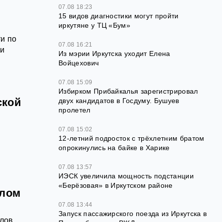
07.08 18:23
15 видов диагностики могут пройти
иркутяне у ТЦ «Бум»
и по
07.08 16:21
ти
Из мэрии Иркутска уходит Елена
Войцехович
07.08 15:09
Избирком Прибайкалья зарегистрировал
ской
двух кандидатов в Госдуму. Бушуев
пролетел
07.08 15:02
12‑летний подросток с трёхлетним братом
опрокинулись на байке в Харике
07.08 13:57
ИЭСК увеличила мощность подстанции
«Берёзовая» в Иркутском районе
олом
07.08 13:44
Запуск пассажирского поезда из Иркутска в
олов