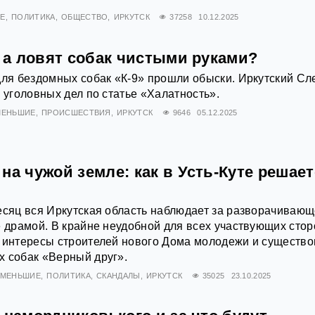
ИЕ
ПОЛИТИКА
ОБЩЕСТВО
ИРКУТСК
37258
10.12.2025
: а ловят собак чистыми руками?
для бездомных собак «К-9» прошли обыски. Иркутский Сл
о уголовных дел по статье «Халатность».
МЕНЬШИЕ
ПРОИСШЕСТВИЯ
ИРКУТСК
9646
05.12.2025
на чужой земле: как в Усть-Куте решае
есяц вся Иркутская область наблюдает за разворачиваю
е драмой. В крайне неудобной для всех участвующих стор
ь интересы строителей нового Дома молодежи и существ
х собак «Верный друг».
 МЕНЬШИЕ
ПОЛИТИКА
СКАНДАЛЫ
ИРКУТСК
35025
23.10.2025