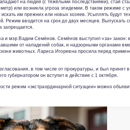
ападают на людей (с тяжёлыми последствиями), стай ста
метр) или возникла угроза эпидемии. В таком режиме с у
 искать им прежних или новых хозяев. Усыплять будут те
й. Режим вводится на срок до двух месяцев. Выпускать с
а запрещается.
а и мэр Вадим Семёнов. Семёнов выступил «за» закон: к
давшими от нападений собак, и надзорными органами вме
жизни животных. Лариса Игоревна просила перед приме
огласования, в том числе от прокуратуры, и был принят в
его губернатором он вступит в действие с 1 октября.
мости режим «экстраординарной ситуации» можно объяви