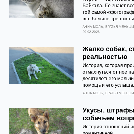
Байкала. Её знают вс
той самой «фотографи
всё больше тревожны
АННА МОЛЬ
БРАТЬЯ МЕНЬШ
20.02.2026
Жалко собак, с
реальностью
История, которая про
отмахнуться от нее п
десятилетнего мальчик
помощь и его услыша
АННА МОЛЬ
БРАТЬЯ МЕНЬШ
Укусы, штрафы 
собачьем вопр
История отношений че
романтичной.