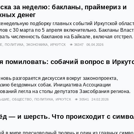
ска за неделю: бакланы, праймериз и
жных денег
енедельную подборку главных событий Иркутской област
лов с 30 марта по 5 апреля включительно. Бакланы Влас
ать численность бакланов на Байкале, включая отстрел.
ИЕ
ПОЛИТИКА
ЭКОНОМИКА
ИРКУТСК
36347
06.04.2026
я помиловать: собачий вопрос в Иркут
вновь разгорается дискуссия вокруг законопроекта,
зию бездомных собак. Инициатива Ассоциации
ваний легла на столы депутатов Заксобрания региона.
НЬШИЕ
ОБЩЕСТВО
ПОЛИТИКА
ИРКУТСК
30541
24.02.2026
ёд — и шерсть. Что происходит с симв
й в мире пресноводный тюлень и один из главных симв