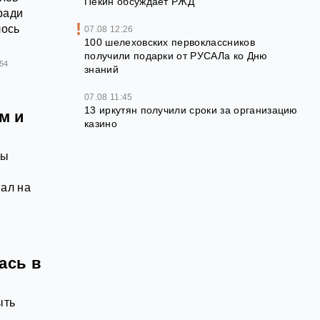
Пекин обсуждает РЖД
ради
лось
07.08 12:26
100 шелеховских первоклассников
получили подарки от РУСАЛа ко Дню
54
знаний
07.08 11:45
13 иркутян получили сроки за организацию
м и
казино
бы
вал на
ась в
ыть