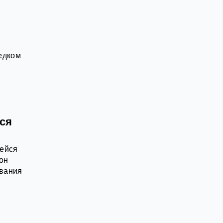
едком
тся
щейся
он
ования