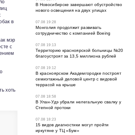
ло
В Новосибирске завершают обустройство
лиц
нового освещения на двух улицах
х
обак в
07.08 19:28
Монголия продолжит развивать
сотрудничество с компанией Boeing
ак мэр
07.08 19:13
сте с
Территорию красноярской больницы №20
нением
благоустроят за 13,5 миллиона рублей
07.08 19:12
о
В красноярском Академгородке построят
семиэтажный деловой центр с видовой
террасой на крыше
ть хоть
07.08 18:58
В Улан-Удэ убрали нелегальную свалку у
Степной протоки
07.08 18:23
15 видов диагностики могут пройти
иркутяне у ТЦ «Бум»