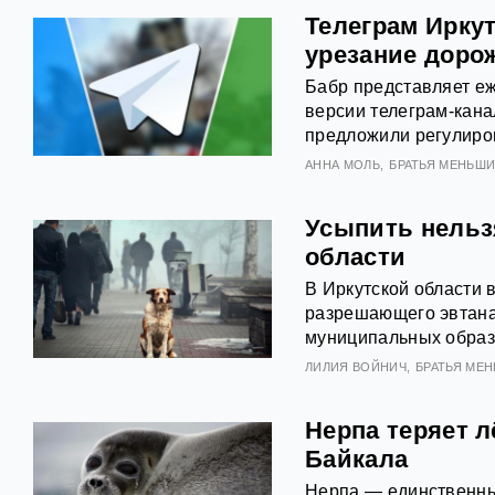
Телеграм Иркут
урезание доро
Бабр представляет еж
версии телеграм-кана
предложили регулиров
АННА МОЛЬ
БРАТЬЯ МЕНЬШ
Усыпить нельз
области
В Иркутской области 
разрешающего эвтана
муниципальных образо
ЛИЛИЯ ВОЙНИЧ
БРАТЬЯ МЕ
Нерпа теряет л
Байкала
Нерпа — единственны