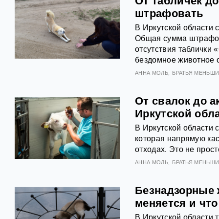
От табличек до
штрафовать
В Иркутской области 
Общая сумма штрафов
отсутствия таблички 
бездомное животное о
АННА МОЛЬ
БРАТЬЯ МЕНЬШ
От свалок до 
Иркутской обл
В Иркутской области с
которая напрямую кас
отходах. Это не прос
АННА МОЛЬ
БРАТЬЯ МЕНЬШ
Безнадзорные 
меняется и чт
В Иркутской области