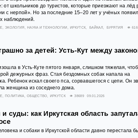
е: от школьников до туристов, которые приезжают на лёд 
и с нерпой». Но за последние 15–20 лет у учёных появи
х наблюдений.
ИЕ
ЭКОЛОГИЯ
НАУКА И ТЕХНОЛОГИИ
ИРКУТСК
БАЙКАЛ
БУРЯТИЯ
616
трашно за детей: Усть-Кут между законо
изошла в Усть-Куте пятого января, слишком тяжелая, что
арой дежурных фраз. Стая бездомных собак напала на
а. Ребенок искал своего пса, сорвавшегося с цепи. Он з
ла женщина из соседнего дома.
ИЕ
ПОЛИТИКА
ОБЩЕСТВО
ИРКУТСК
38689
09.01.2026
и суды: как Иркутская область запутал
осе
ловека и собаки в Иркутской области давно перестала б