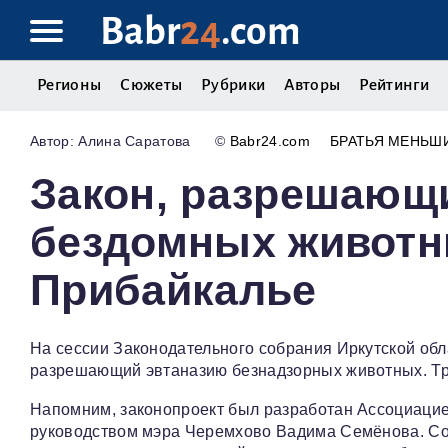
Babr
24
.com
Регионы
Сюжеты
Рубрики
Авторы
Рейтинги
Алина Саратова
©
Babr24.com
БРАТЬЯ МЕНЬШ
Закон, разрешающ
бездомных животн
Прибайкалье
На сессии Законодательного собрания Иркутской обл
разрешающий эвтаназию безнадзорных животных. Тра
Напомним, законопроект был разработан Ассоциацие
руководством мэра Черемхово Вадима Семёнова. Согл