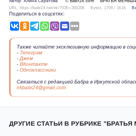
Алина Саратова
©
Babr24.com
БРАТЬЯ МЕНЬШ
URL: https://babr24.net/irk/?IDE=293206
Bytes: 1708 / 1616
В
Поделиться в соцсетях:
Также читайте эксклюзивную информацию в соц
-
Телеграм
-
Джем
-
ВКонтакте
-
Одноклассники
Связаться с редакцией Бабра в Иркутской облас
irkbabr24@gmail.com
ДРУГИЕ СТАТЬИ В РУБРИКЕ "БРАТЬЯ