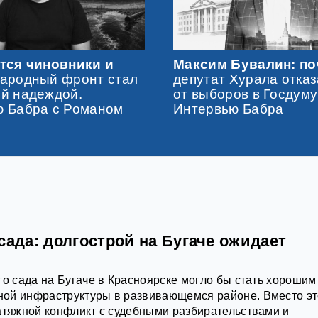
тся чиновники и
Максим Бувалин: п
ародный фронт стал
депутат Хурала отка
й надеждой.
от выборов в Госдум
 Бабра с Романом
Интервью Бабра
м
сада: долгострой на Бугаче ожидает
го сада на Бугаче в Красноярске могло бы стать хорошим
ой инфраструктуры в развивающемся районе. Вместо эт
атяжной конфликт с судебными разбирательствами и