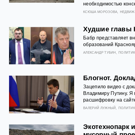
необходимостью конс
КСЮША МОРОЗОВА
НЕДВИЖ
Худшие главы К
Бабр представляет в
образований Краснояр
АЛЕКСАНДР ТУБИН
ПОЛИТИК
Блогнот. Докл
Зацепило видео с док
Владимиру Путину. Я 
расшифровку на сайте
ВАЛЕРИЙ ЛУЖНЫЙ
ПОЛИТИК
Экотехнопарк 
мусорный прое