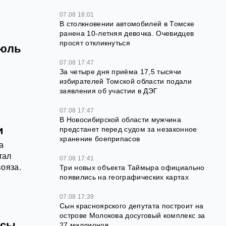
07.08 18:01
В столкновении автомобилей в Томске
ранена 10-летняя девочка. Очевидцев
просят откликнуться
июль
07.08 17:47
За четыре дня приёма 17,5 тысячи
избирателей Томской области подали
заявления об участии в ДЭГ
07.08 17:47
В Новосибирской области мужчина
и
предстанет перед судом за незаконное
хранение боеприпасов
а
тал
07.08 17:41
ояза.
Три новых объекта Таймыра официально
появились на географических картах
07.08 17:39
Сын красноярского депутата построит на
острове Молокова досуговый комплекс за
осы
27 миллионов