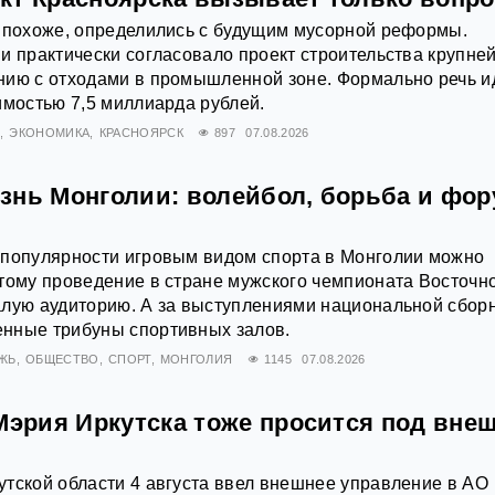
, похоже, определились с будущим мусорной реформы.
и практически согласовало проект строительства крупне
нию с отходами в промышленной зоне. Формально речь и
имостью 7,5 миллиарда рублей.
Х
ЭКОНОМИКА
КРАСНОЯРСК
897
07.08.2026
знь Монголии: волейбол, борьба и фо
 популярности игровым видом спорта в Монголии можно
тому проведение в стране мужского чемпионата Восточн
алую аудиторию. А за выступлениями национальной сбор
нные трибуны спортивных залов.
ЖЬ
ОБЩЕСТВО
СПОРТ
МОНГОЛИЯ
1145
07.08.2026
Мэрия Иркутска тоже просится под вне
тской области 4 августа ввел внешнее управление в АО