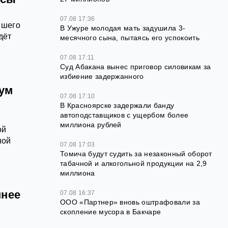
07.08 17:36
йшего
В Ужуре молодая мать задушила 3-
дёт
месячного сына, пытаясь его успокоить
07.08 17:11
Суд Абакана вынес приговор силовикам за
избиение задержанного
рум
07.08 17:10
В Красноярске задержали банду
автоподставщиков с ущербом более
миллиона рублей
ой
ной
07.08 17:03
Томича будут судить за незаконный оборот
табачной и алкогольной продукции на 2,9
миллиона
шнее
07.08 16:37
ООО «Партнер» вновь оштрафовали за
скопление мусора в Бакчаре