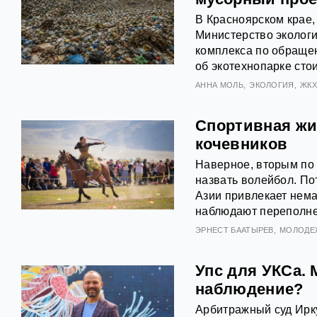
В Красноярском крае
Министерство экологи
комплекса по обраще
об экотехнопарке сто
АННА МОЛЬ
ЭКОЛОГИЯ
ЖК
Спортивная жи
кочевников
Наверное, вторым по
назвать волейбол. По
Азии привлекает нем
наблюдают переполне
ЭРНЕСТ БААТЫРЕВ
МОЛОДЕ
Упс для УКСа. 
наблюдение?
Арбитражный суд Ирку