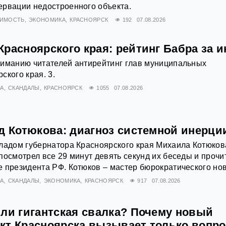
ервации недостроенного объекта.
ИМОСТЬ
ЭКОНОМИКА
КРАСНОЯРСК
192
07.08.2026
расноярского края: рейтинг Бабра за 
ниманию читателей антирейтинг глав муниципальных
ского края. 3.
А
СКАНДАЛЫ
КРАСНОЯРСК
1055
07.08.2026
ад Котюкова: диагноз системной инерци
ладом губернатора Красноярского края Михаила Котюков
посмотрел все 29 минут девять секунд их беседы и прочи
 президента РФ. Котюков – мастер бюрократического нов
А
СКАНДАЛЫ
ЭКОНОМИКА
КРАСНОЯРСК
917
07.08.2026
или гигантская свалка? Почему новый
кт Красноярска вызывает только вопр