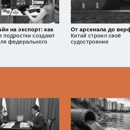
йн на экспорт: как
От арсенала до верф
е подростки создают
Китай строил своё
для федерального
судостроение