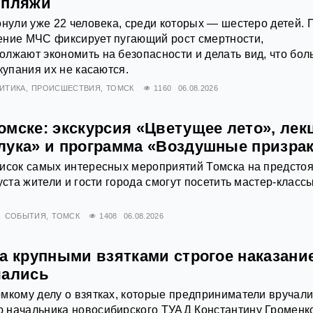
 пляжи
онули уже 22 человека, среди которых — шестеро детей. 
ение МЧС фиксирует пугающий рост смертности,
лжают экономить на безопасности и делать вид, что бо
купания их не касаются.
ИТИКА
ПРОИСШЕСТВИЯ
ТОМСК
1160
06.08.2026
омске: экскурсия «Цветущее лето», лек
лука» и программа «Воздушные призра
писок самых интересных мероприятий Томска на предст
уста жители и гости города смогут посетить мастер-классы
СОБЫТИЯ
ТОМСК
1408
06.08.2026
а крупными взятками строгое наказани
чались
мкому делу о взятках, которые предприниматели вручал
 начальника новосибирского ТУАД Константину Громенк