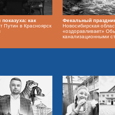
 показуха: как
Фекальный праздник
т Путин в Красноярск
Новосибирская облас
л
«оздоравливает» Об
канализационными с