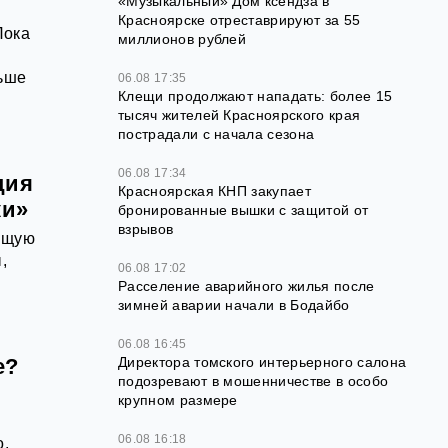
«Музыкальный» Дом ксендза в
Красноярске отреставрируют за 55
Пока
миллионов рублей
льше
06.08 17:35
Клещи продолжают нападать: более 15
тысяч жителей Красноярского края
пострадали с начала сезона
06.08 17:34
ция
Красноярская КНП закупает
ки»
бронированные вышки с защитой от
взрывов
оящую
,
06.08 17:02
Расселение аварийного жилья после
зимней аварии начали в Бодайбо
06.08 16:45
е?
Директора томского интерьерного салона
подозревают в мошенничестве в особо
крупном размере
и
06.08 16:18
о,