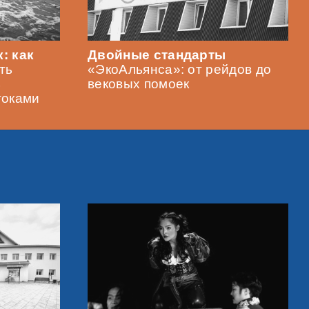
: как
Двойные стандарты
ть
«ЭкоАльянса»: от рейдов до
ь
вековых помоек
токами