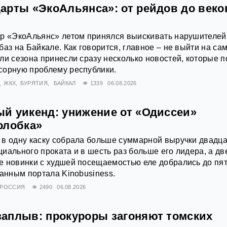
арты «ЭкоАльянса»: от рейдов до век
ор «ЭкоАльянс» летом принялся выискивать нарушителей
аз на Байкале. Как говорится, главное – не выйти на са
ли сезона принесли сразу несколько новостей, которые п
сорную проблему республики.
ЖКХ
БУРЯТИЯ
БАЙКАЛ
1339
06.08.2026
й уикенд: унижение от «Одиссеи»
олобка»
 в одну каску собрала больше суммарной выручки двадц
иального проката и в шесть раз больше его лидера, а дв
е новинки с худшей посещаемостью еле добрались до пя
данным портала Kinobusiness.
РОССИЯ
2490
06.08.2026
аплыв: прокуроры загоняют томских