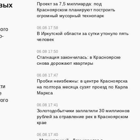
овых
Проект за 7,5 миллиарда: под
Красноярском планируют построить
огромный мусорный технопарк
06.08 17:58
мого
В Иркутской области за сутки утонуло пять
о-
человек
06.08 17:50
Стагнация закончилась: в Красноярске
снова дорожают квартиры
06.08 17:47
Пробки неизбежны: в центре Красноярска
ати
на полтора месяца сузят проезд по Карла
Маркса
е
того
06.08 17:41
Золотодобытчики заплатили 30 миллионов
рублей за отравление рек в Красноярском
крае
06.08 17:40