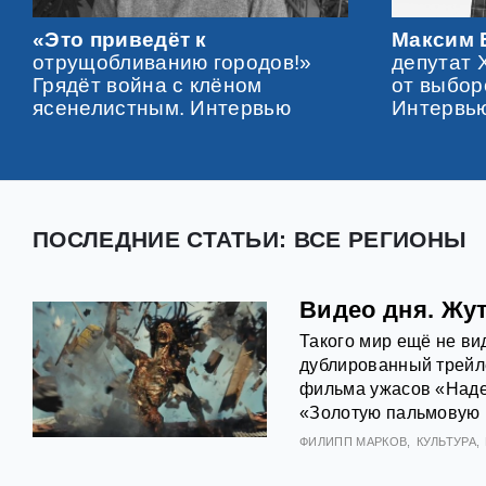
«Это приведёт к
Максим 
отрущобливанию городов!»
депутат 
Грядёт война с клёном
от выбор
ясенелистным. Интервью
Интервь
ПОСЛЕДНИЕ СТАТЬИ: ВСЕ РЕГИОНЫ
Видео дня. Жут
Такого мир ещё не ви
дублированный трейл
фильма ужасов «Наде
«Золотую пальмовую 
ФИЛИПП МАРКОВ
КУЛЬТУРА