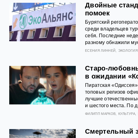
Двойные станд
помоек
Бурятский регоперат
среди владельцев турб
себя. Последние неде
разному обнажили му
ЕСЕНИЯ ЛИННЕЙ
ЭКОЛОГИЯ
Старо-любовны
в ожидании «К
Пиратская «Одиссея»
топовых релизов офиц
лучшие отечественны
и шестого места. По 
ФИЛИПП МАРКОВ
КУЛЬТУРА
Смертельный з