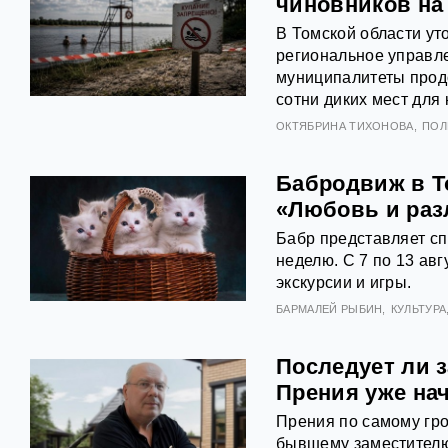
чиновников на
В Томской области ут
региональное управл
муниципалитеты продо
сотни диких мест для 
ОКТЯБРИНА ТИХОНОВА
ПОЛ
Бабродвиж в Т
«Любовь и раз
Бабр представляет с
неделю. С 7 по 13 авг
экскурсии и игры.
БАРМАЛЕЙ РЫБИН
КУЛЬТУРА
Последует ли з
Прения уже на
Прения по самому гро
бывшему заместителю