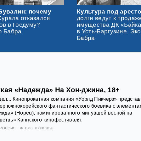
Бувалин: почему
Культура под аресто
Хурала отказался
долги ведут к продаж
ов в Госдуму?
имущества ДК «Байк
ю Бабра
в Усть-Баргузине. Эк
Бабра
кая «Надежда» На Хон-джина, 18+
дел... Кинопрокатная компания «Уорлд Пикчерз» предста
ер южнокорейского фантастического боевика с элемента
жда» (Hopeu), номинированного минувшей весной на
ветвь» Каннского кинофестиваля.
РОССИЯ
1588
07.08.2026