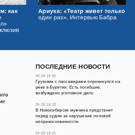
м: как
Ариука: «Театр живет только
е
один раз». Интервью Бабра
ал»
склюзив
ПОСЛЕДНИЕ НОВОСТИ
06.08 18:56
Грузовик с пассажирами опрокинулся на
реке в Бурятии. Есть погибшие,
возбуждено уголовное дело
вила
ми
06.08 18:20
В Новосибирске мужчина предстанет
перед судом за нарушение половой
неприкосновенности
06.08 18:01