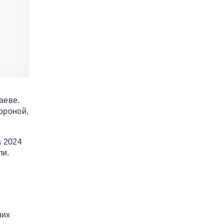
аеве.
ороной,
а 2024
ли.
них