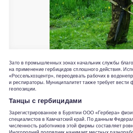
Зато в промышленных зонах начальник службы благо
на применение гербицидов сплошного действия. Исп
«Россельхозцентр», переодевать рабочих в водонеп
и респираторы. Муниципалитет также требует вести 
геопозиции.
Танцы с гербицидами
Зарегистрированное в Бурятии ООО «Гербера» физи
специалистов в Камчатский край. По данным Федерал
численность работников этой фирмы составляет ровно
Иногородний подрядчик нанимает местных разнорабо