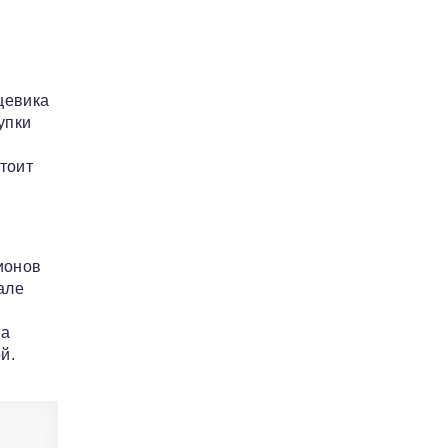
щевика
упки
тоит
ионов
але
ла
й.