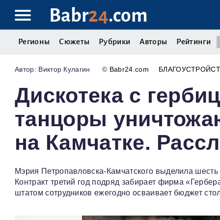
Babr
24
.com
Регионы
Сюжеты
Рубрики
Авторы
Рейтинги
Виктор Кулагин
©
Babr24.com
БЛАГОУСТРОЙС
Дискотека с гербиц
танцоры уничтожа
на Камчатке. Расс
Мэрия Петропавловска-Камчатского выделила шесть 
Контракт третий год подряд забирает фирма «Гербер
штатом сотрудников ежегодно осваивает бюджет стол