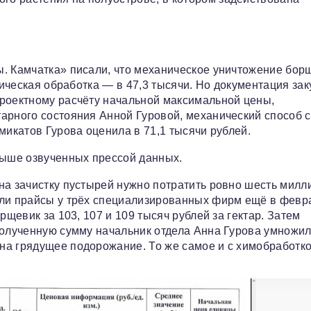
ы. Камчатка» писали, что механическое уничтожение бор
мическая обработка — в 47,3 тысячи. Но документация зак
проектному расчёту начальной максимальной цены,
арного состояния Анной Гуровой, механический способ с
микатов Гурова оценила в 71,1 тысячи рублей.
выше озвученных прессой данных.
на зачистку пустырей нужно потратить ровно шесть милл
или прайсы у трёх специализированных фирм ещё в февр
рщевик за 103, 107 и 109 тысяч рублей за гектар. Затем
Полученную сумму начальник отдела Анна Гурова умножи
на грядущее подорожание. То же самое и с химобработко