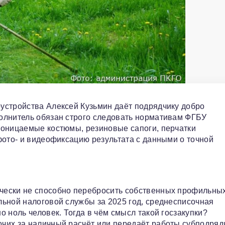
устройства Алексей Кузьмин даёт подрядчику добро
олнитель обязан строго следовать нормативам ФГБУ
роницаемые костюмы, резиновые сапоги, перчатки
фото- и видеофиксацию результата с данными о точной
чески не способно перебросить собственных профильны
ьной налоговой службы за 2025 год, среднесписочная
 ноль человек. Тогда в чём смысл такой госзакупки?
чих за наличный расчёт или передаёт работы субподряд