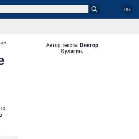
18+
:57
Автор текста:
Виктор
Кулагин
.
е
го.
м