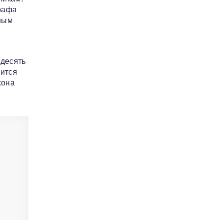
рафа
жным
 десять
ится
хона