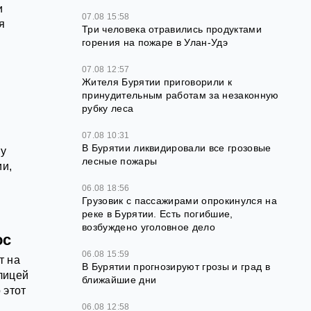
и
07.08 15:58
я
Три человека отравились продуктами
горения на пожаре в Улан-Удэ
07.08 12:57
Жителя Бурятии приговорили к
принудительным работам за незаконную
рубку леса
07.08 10:31
В Бурятии ликвидировали все грозовые
ту
лесные пожары
ии,
06.08 18:56
Грузовик с пассажирами опрокинулся на
реке в Бурятии. Есть погибшие,
возбуждено уголовное дело
ос
06.08 15:59
т на
В Бурятии прогнозируют грозы и град в
лицей
ближайшие дни
 этот
06.08 12:58