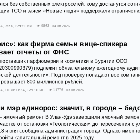
лся без собственных электросетей, кому достанутся сотн
ации ТСО и зачем «Новые люди» поддержали ограничени
КА
ЖКХ
БУРЯТИЯ
9863
04.08.2026
рис»: как фирма семьи вице-спикера
вает отчёты от ФНС
поставщик парфюмерии и косметики в Бурятии ООО
20300990379) подлежит обязательному ежегодному ауди
рской деятельности». Под проверку попадают все компан
превышает 800 миллионов рублей.
КА
ПОЛИТИКА
БУРЯТИЯ
11776
03.08.2026
и мэр единорос: значит, в городе – бед
 – ямочный ремонт В Улан-Удэ завершили ямочный ремон
частке от остановки «Геологическая» до пересечения с у
18 июня сообщила администрация города. Однако именно
ройти капитальный ремонт в 2025 году.