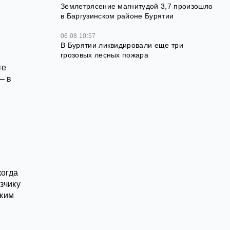
Землетрясение магнитудой 3,7 произошло
в Баргузинском районе Бурятии
06.08 10:57
В Бурятии ликвидировали еще три
грозовых лесных пожара
те
– в
когда
зчику
ским