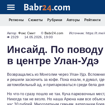
Babr
24
.com
Регионы
Сюжеты
Рубрики
Авторы
Рейтинги
Фокс Смит
©
Babr24.com
Источник: https://t.me/
2329
14.05.2026, 19:00
Инсайд. По поводу
в центре Улан-Удэ
Возвращались из Монголии через Улан-Удэ. Вспомнил
и решили заскочить за кофе. Пока ехали, я думал, где
автомобильный ад, и припарковаться среди бела дня
Но что-то сразу пошло не так. Куча парковочных мест
Никогда так не везло. Но наша Арюна нам все объясн
час 30 рублей. Многодетным семьям, ветеранам бое