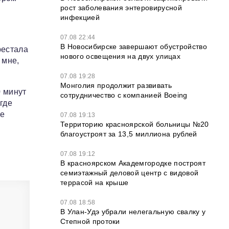
рост заболевания энтеровирусной
инфекцией
07.08 22:44
В Новосибирске завершают обустройство
рестала
нового освещения на двух улицах
 мне,
07.08 19:28
Монголия продолжит развивать
0 минут
сотрудничество с компанией Boeing
 где
ее
07.08 19:13
Территорию красноярской больницы №20
благоустроят за 13,5 миллиона рублей
07.08 19:12
В красноярском Академгородке построят
семиэтажный деловой центр с видовой
террасой на крыше
07.08 18:58
В Улан-Удэ убрали нелегальную свалку у
Степной протоки