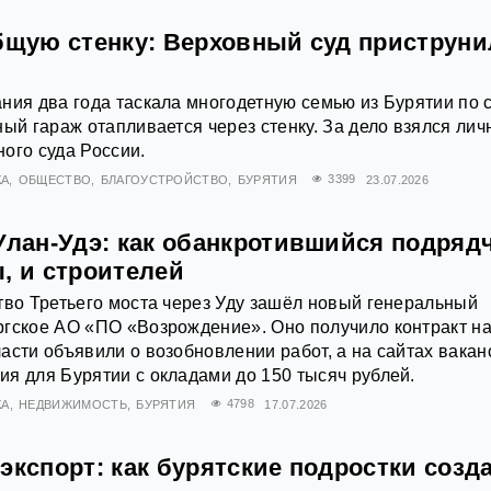
общую стенку: Верховный суд приструни
ния два года таскала многодетную семью из Бурятии по 
ный гараж отапливается через стенку. За дело взялся лич
ого суда России.
КА
ОБЩЕСТВО
БЛАГОУСТРОЙСТВО
БУРЯТИЯ
3399
23.07.2026
Улан-Удэ: как обанкротившийся подряд
, и строителей
тво Третьего моста через Уду зашёл новый генеральный
гское АО «ПО «Возрождение». Оно получило контракт на
асти объявили о возобновлении работ, а на сайтах вакан
я для Бурятии с окладами до 150 тысяч рублей.
КА
НЕДВИЖИМОСТЬ
БУРЯТИЯ
4798
17.07.2026
экспорт: как бурятские подростки созд