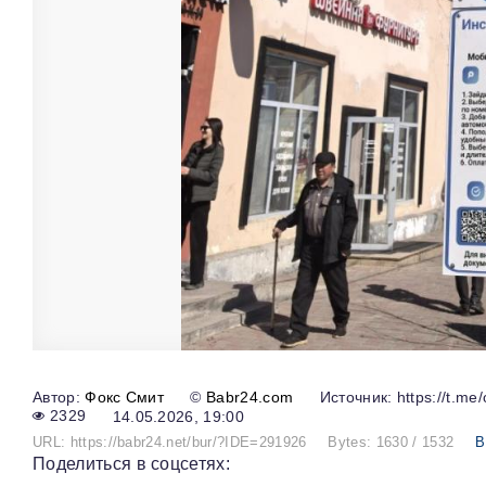
Фокс Смит
©
Babr24.com
Источник: https://t.me/
2329
14.05.2026, 19:00
URL: https://babr24.net/bur/?IDE=291926
Bytes: 1630 / 1532
В
Поделиться в соцсетях: