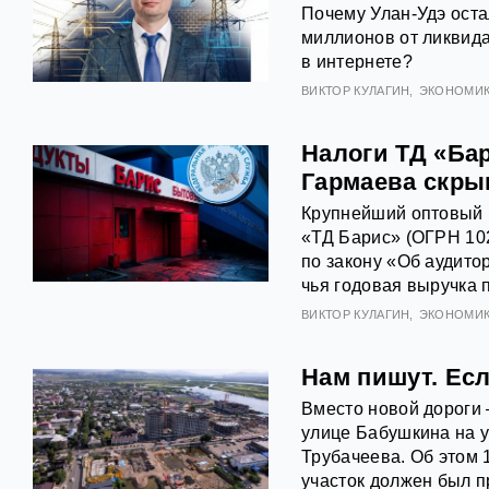
Почему Улан-Удэ оста
миллионов от ликвид
в интернете?
ВИКТОР КУЛАГИН
ЭКОНОМИ
Налоги ТД «Ба
Гармаева скры
Крупнейший оптовый 
«ТД Барис» (ОГРН 10
по закону «Об аудито
чья годовая выручка 
ВИКТОР КУЛАГИН
ЭКОНОМИ
Нам пишут. Есл
Вместо новой дороги
улице Бабушкина на у
Трубачеева. Об этом 
участок должен был п