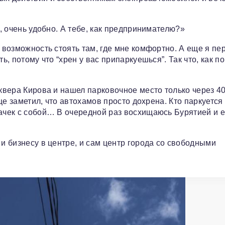
м, очень удобно. А тебе, как предпринимателю?»
а возможность стоять там, где мне комфортно. А еще я пе
ь, потому что “хрен у вас припаркуешься”. Так что, как по
Сквера Кирова и нашел парковочное место только через 4
еще заметил, что автохамов просто дохрена. Кто паркуется
тачек с собой… В очередной раз восхищаюсь Бурятией и 
 и бизнесу в центре, и сам центр города со свободными