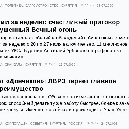
КА
ПОЛИТИКА
БЛАГОУСТРОЙСТВО
БУРЯТИЯ
11367
29.07.2026
тии за неделю: счастливый приговор
тушенный Вечный огонь
зор ключевых событий и обсуждений в бурятском сегмен
 за неделю с 20 по 27 июля включительно. 11 миллионов 
ьник УКСа Бурятии Анатолий Урбанов оштрафован за
номочиями.
КА
СКАНДАЛЫ
БУРЯТИЯ
2755
27.07.2026
т «Дончаков»: ЛВРЗ теряет главное
преимущество
нчивается внезапно. Обычно она исчезает в тот момент, 
ок, способный делать ту же работу быстрее, ближе к зака
ние заслуги. Именно это сейчас и происходит с Улан-Удэн
КА
КОРПОРАЦИИ
СОБЫТИЯ
БУРЯТИЯ
РОССИЯ
3747
24.07.2026