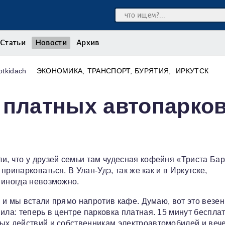
Статьи
Новости
Архив
otkidach
ЭКОНОМИКА
ТРАНСПОРТ
БУРЯТИЯ
ИРКУТСК
 платных автопарко
и, что у друзей семьи там чудесная кофейня «Триста Бар
 припарковаться. В Улан-Удэ, так же как и в Иркутске,
 иногда невозможно.
, и мы встали прямо напротив кафе. Думаю, вот это везен
ила: теперь в центре парковка платная. 15 минут бесплат
вых действий и собственникам электроавтомобилей и веч