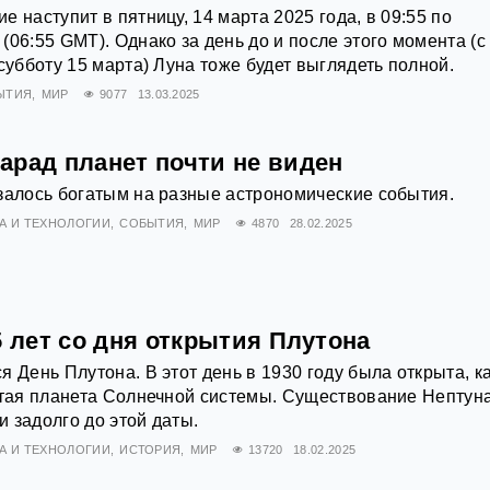
 наступит в пятницу, 14 марта 2025 года, в 09:55 по
(06:55 GMT). Однако за день до и после этого момента (с
субботу 15 марта) Луна тоже будет выглядеть полной.
ЫТИЯ
МИР
9077
13.03.2025
арад планет почти не виден
залось богатым на разные астрономические события.
А И ТЕХНОЛОГИИ
СОБЫТИЯ
МИР
4870
28.02.2025
5 лет со дня открытия Плутона
 День Плутона. В этот день в 1930 году была открыта, к
ятая планета Солнечной системы. Существование Нептун
 задолго до этой даты.
А И ТЕХНОЛОГИИ
ИСТОРИЯ
МИР
13720
18.02.2025