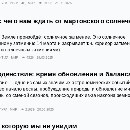
ТУРА
РЕЛИГИЯ
МИР
19093
21.06.2025
 чего нам ждать от мартовского солнеч
а Земле произойдёт солнечное затмение. Это солнечное
нному затмению 14 марта и закрывает т.н. коридор затме
 и солнечным затмениями).
ЫТИЯ
МИР
4326
29.03.2025
оденствие: время обновления и баланс
вие — одно из самых значимых астрономических событи
ее начало весны, пробуждение природы и обновление ми
ы со сменой сезонов, происходящих из-за наклона земн
ТУРА
МИР
21679
20.03.2025
, которую мы не увидим