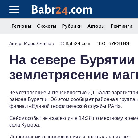
Babr
24
.com
Регионы
Сюжеты
Рубрики
Авторы
Рейтинги
Марк Яковлев
©
Babr24.com
ГЕО
БУРЯТИЯ
На севере Бурятии
землетрясение маг
Землетрясение интенсивностью 3,1 балла зарегистр
района Бурятии. Об этом сообщает районная группа 
филиал «Единой геофизической службы РАН».
Сейсмособытие «засекли» в 14:28 по местному времен
села Кумора.
Информации о повреждениях и пострадавших нет.