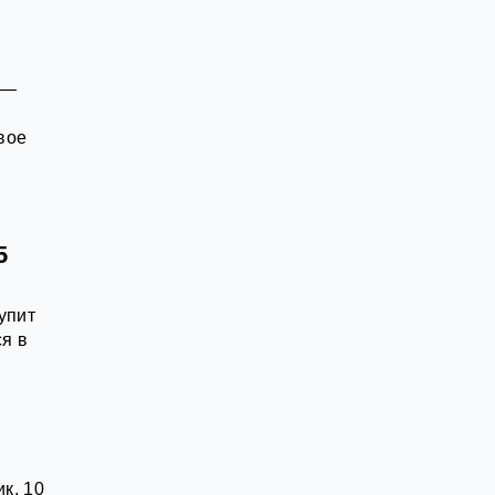
 —
вое
5
упит
ся в
к, 10