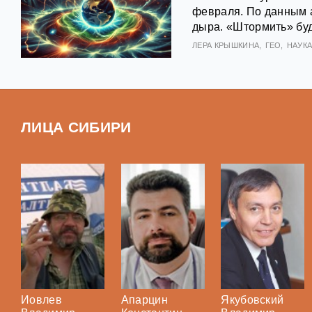
февраля. По данным 
дыра. «Штормить» буд
ЛЕРА КРЫШКИНА
ГЕО
НАУК
ЛИЦА СИБИРИ
Иовлев
Апарцин
Якубовский