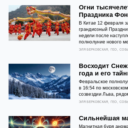
Огни тысячеле
Праздника Фон
В Китае 12 февраля 
грандиозный Праздни
недели после наступле
полнолуние нового м
ЭЛЯ БЕРКОВСКАЯ
ГЕО
СОБ
Восходит Снеж
года и его тай
Февральское полнолун
в 16:54 по московском
созвездии Льва, рядо
ЭЛЯ БЕРКОВСКАЯ
ГЕО
СОБ
Сильнейшая ма
Магнитная буря анома