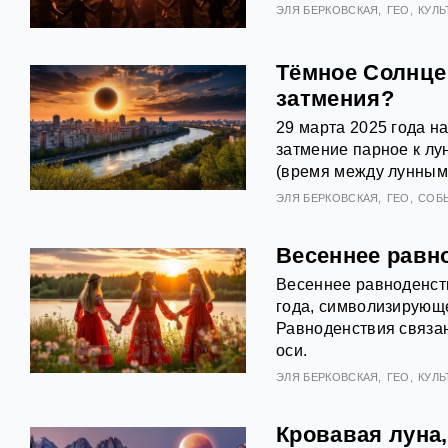
ЭЛЯ БЕРКОВСКАЯ
ГЕО
КУЛЬ
Тёмное Солнце:
затмения?
29 марта 2025 года н
затмение парное к лу
(время между лунным
ЭЛЯ БЕРКОВСКАЯ
ГЕО
СОБ
Весеннее равн
Весеннее равноденст
года, символизирующ
Равноденствия связан
оси.
ЭЛЯ БЕРКОВСКАЯ
ГЕО
КУЛЬ
Кровавая луна