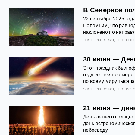
В Северное по
22 сентября 2025 года
Напомним, что равнод
наклонено по направл
ЭЛЯ БЕРКОВСКАЯ
ГЕО
СОБ
30 июня — Ден
Этот праздник был о
году, и с тех пор ме
по всему миру тысяч
ЭЛЯ БЕРКОВСКАЯ
ГЕО
ИСТ
21 июня — ден
День летнего солнцес
день астрономическог
небосводу.