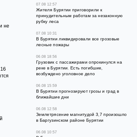
07.08 12:57
Жителя Бурятии приговорили к
принудительным работам за незаконную
рубку леса
и не
07.08 10:31
В Бурятии ликвидировали все грозовые
лесные пожары
06.08 18:56
Грузовик с пассажирами опрокинулся на
реке в Бурятии. Есть погибшие,
016
возбуждено уголовное дело
ятся
06.08 15:59
В Бурятии прогнозируют грозы и град в
ближайшие дни
06.08 12:58
Землетрясение магнитудой 3,7 произошло
ый
в Баргузинском районе Бурятии
о
06.08 10:57