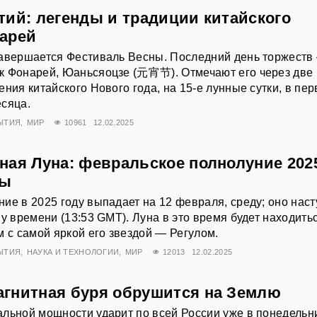
тий: легенды и традиции китайского
арей
завершается Фестиваль Весны. Последний день торжеств
к Фонарей, Юаньсяоцзе (元宵节). Отмечают его через две
ния китайского Нового года, на 15-е лунные сутки, в пер
есяца.
ЫТИЯ
МИР
10961
12.02.2025
ная Луна: февральское полнолуние 202
ны
ие в 2025 году выпадает на 12 февраля, среду; оно наст
у времени (13:53 GMT). Луна в это время будет находить
м с самой яркой его звездой — Регулом.
ЫТИЯ
НАУКА И ТЕХНОЛОГИИ
МИР
12013
12.02.2025
гнитная буря обрушится на Землю
льной мощности ударит по всей России уже в понедельни