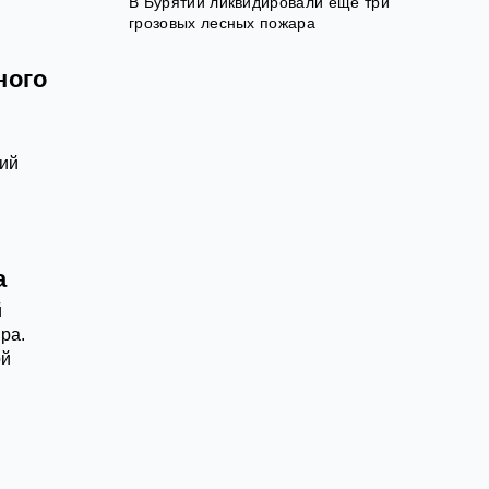
В Бурятии ликвидировали еще три
грозовых лесных пожара
ного
ний
а
й
ра.
ой