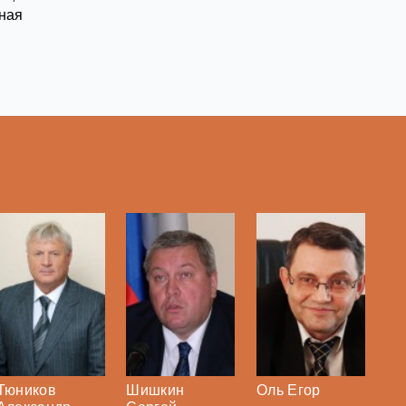
ная
Тюников
Шишкин
Оль Егор