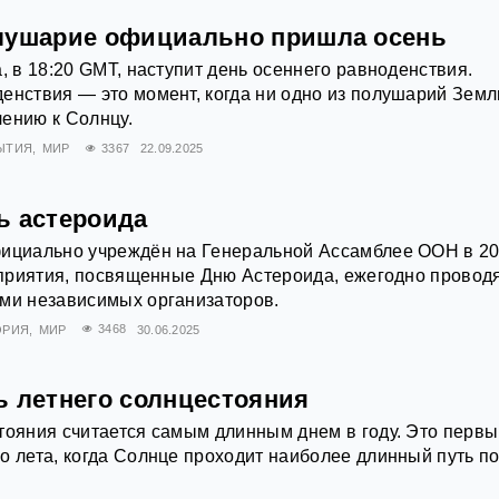
лушарие официально пришла осень
, в 18:20 GMT, наступит день осеннего равноденствия.
енствия — это момент, когда ни одно из полушарий Земл
ению к Солнцу.
ЫТИЯ
МИР
3367
22.09.2025
ь астероида
фициально учреждён на Генеральной Ассамблее ООН в 2
роприятия, посвященные Дню Астероида, ежегодно провод
ами независимых организаторов.
ОРИЯ
МИР
3468
30.06.2025
ь летнего солнцестояния
тояния считается самым длинным днем в году. Это перв
о лета, когда Солнце проходит наиболее длинный путь п