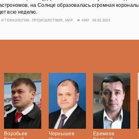
астрономов, на Солнце образовалась огромная корональ
ет всю неделю.
А И ТЕХНОЛОГИИ
ПРОИСШЕСТВИЯ
МИР
4997
09.02.2025
Воробьев
Чернышев
Еремеев