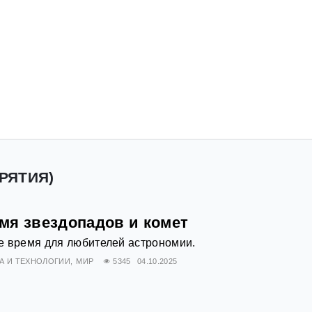
УРЯТИЯ)
мя звездопадов и комет
е время для любителей астрономии.
А И ТЕХНОЛОГИИ
МИР
5345
04.10.2025