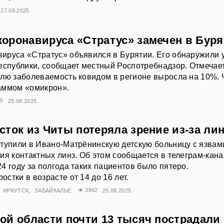
27.08.2025
оронавируса «Стратус» замечен в Бур
ируса «Стратус» объявился в Бурятии. Его обнаружили 
еспублики, сообщает местный Роспотребнадзор. Отмечает
елю заболеваемость ковидом в регионе выросла на 10%.
аммом «омикрон».
35
25.08.2025
ток из Читы потеряла зрение из-за ли
тупили в Ивано-Матрёнинскую детскую больницу с язвам
ия контактных линз. Об этом сообщается в телеграм-кан
4 году за полгода таких пациентов было пятеро.
стки в возрасте от 14 до 16 лет.
ИРКУТСК
ЗАБАЙКАЛЬЕ
3842
25.08.2025
ой области почти 13 тысяч пострадали 