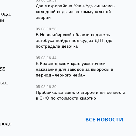
05.08 18:59
Два микрорайона Улан-Удэ лишились
холодной воды из-за коммунальной
года.
аварии
щи
05.08 18:58
В Новосибирской области водитель
автобуса пойдет под суд за ДТП, где
пострадала девочка
05.08 16:44
В Красноярском крае ужесточили
155
наказания для заводов за выбросы в
период «черного неба»
рых.
05.08 16:30
Прибайкалье заняло второе и пятое места
в СФО по стоимости квартир
ВСЕ НОВОСТИ
ороде