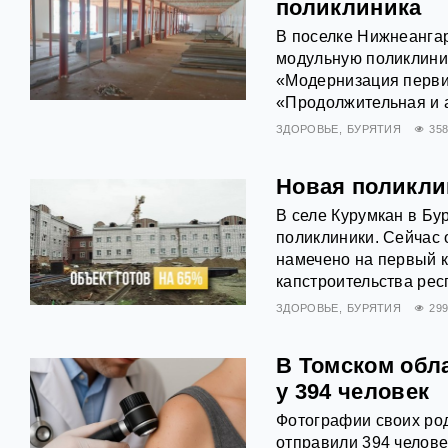
поликлиника
В поселке Нижнеанга
модульную поликлиник
«Модернизация перви
«Продолжительная и 
ЗДОРОВЬЕ
БУРЯТИЯ
35
Новая поликли
В селе Курумкан в Б
поликлиники. Сейчас 
намечено на первый к
капстроительства рес
ЗДОРОВЬЕ
БУРЯТИЯ
29
В Томском обл
у 394 человек
Фотографии своих род
отправили 394 человек