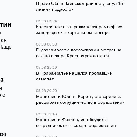
В реке Обь в Чаинском районе утонул 15-
летний подросток
06.08 06:04
ятии
Красноярские заправки «Газпромнефти»
заподозрили в картельном сговоре
у
ся,
06.08 06:03
 Чаще
Гидросамолет с пассажирами экстренно
сел на севере Красноярского края
05.08 21:19
В Прибайкалье нашёлся пропавший
нз
самолёт
и
05.08 20:00
але
Монголия и Южная Корея договорились
расширять сотрудничество в образовании
05.08 19:43
Монголия и Финляндия обсудили
сотрудничество в сфере образования
от