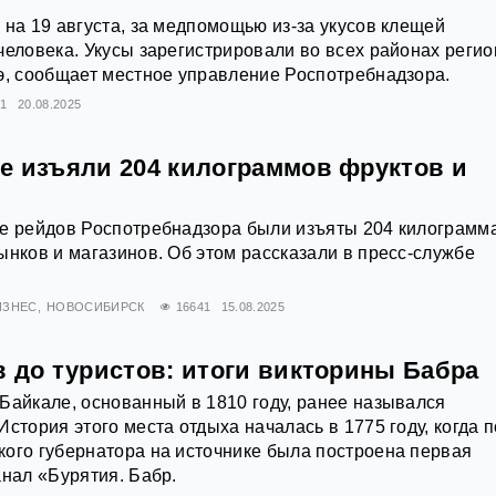
 на 19 августа, за медпомощью из-за укусов клещей
человека. Укусы зарегистрировали во всех районах регио
э, сообщает местное управление Роспотребнадзора.
11
20.08.2025
е изъяли 204 килограммов фруктов и
де рейдов Роспотребнадзора были изъяты 204 килограмм
ынков и магазинов. Об этом рассказали в пресс-службе
ИЗНЕС
НОВОСИБИРСК
16641
15.08.2025
в до туристов: итоги викторины Бабра
Байкале, основанный в 1810 году, ранее назывался
стория этого места отдыха началась в 1775 году, когда п
ого губернатора на источнике была построена первая
анал «Бурятия. Бабр.