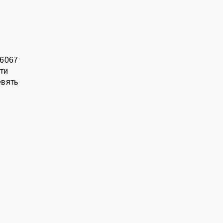
16067
ти
евять