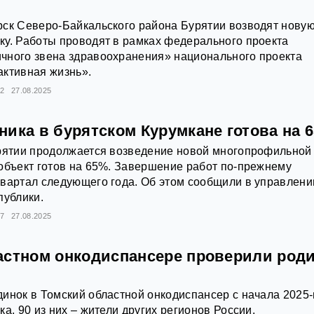
рск Северо-Байкальского района Бурятии возводят нову
у. Работы проводят в рамках федерального проекта
чного звена здравоохранения» национального проекта
активная жизнь».
82
27.08.2025
ника в бурятском Курумкане готова на 
урятии продолжается возведение новой многопрофильной
объект готов на 65%. Завершение работ по-прежнему
вартал следующего года. Об этом сообщили в управлени
публики.
97
27.08.2025
астном онкодиспансере проверили род
инок в Томский областной онкодиспансер с начала 2025-
а, 90 из них – жители других регионов России.