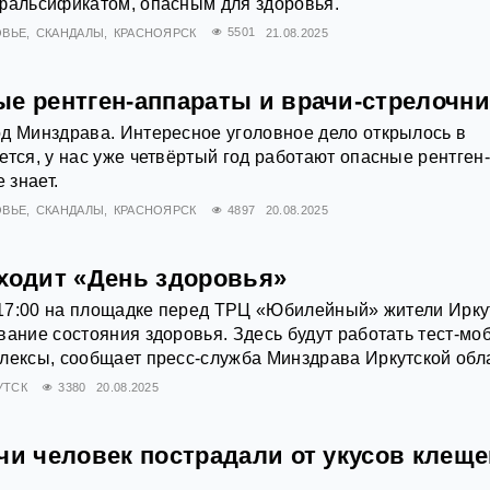
 фальсификатом, опасным для здоровья.
ОВЬЕ
СКАНДАЛЫ
КРАСНОЯРСК
5501
21.08.2025
ые рентген-аппараты и врачи-стрелочн
д Минздрава. Интересное уголовное дело открылось в
ется, у нас уже четвёртый год работают опасные рентген
 знает.
ОВЬЕ
СКАНДАЛЫ
КРАСНОЯРСК
4897
20.08.2025
оходит «День здоровья»
о 17:00 на площадке перед ТРЦ «Юбилейный» жители Ирку
вание состояния здоровья. Здесь будут работать тест-мо
лексы, сообщает пресс-служба Минздрава Иркутской обл
УТСК
3380
20.08.2025
чи человек пострадали от укусов клеще