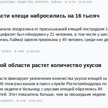
ЗДОРОВЬЕ
ОБЩЕСТВО
БУРЯТИЯ
БАЙКАЛ
12781
15.08.2025
асти клещи набросились на 16 тысяч
начала эпидсезона от присасываний клещей пострадали 
цефалит был обнаружен у 21 человека, в том числе у шес
лезнь Лайма) зарегистрирована у 45 человек, среди них д
ТОМСК
4085
15.08.2025
ой области растет количество укусов
сти фиксируют увеличение количества укусов клещей за
б этом рассказали в пресс-службе Роспотребнадзора по
ю неделю в больницу с укусами клещей обратились 84
етей. Этот показатель больше, чем за прошедшие недели.
СИБИРСК
4196
14.08.2025