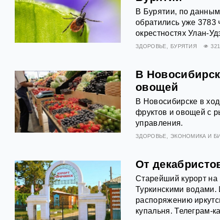
В Бурятии, по данным
обратились уже 3783 
окрестностях Улан-Уд
ЗДОРОВЬЕ
БУРЯТИЯ
32
В Новосибирск
овощей
В Новосибирске в хо
фруктов и овощей с р
управления.
ЗДОРОВЬЕ
ЭКОНОМИКА И Б
От декабристо
Старейший курорт на 
Туркинскими водами. И
распоряжению иркутск
купальня. Телеграм-к