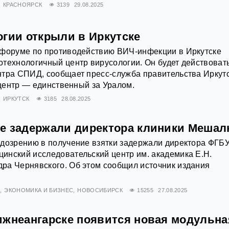
КРАСНОЯРСК
3139
29.08.2025
огии открыли в Иркутске
 форуме по противодействию ВИЧ-инфекции в Иркутске
технологичный центр вирусологии. Он будет действоват
нтра СПИД, сообщает пресс-служба правительства Иркут
т центр — единственный за Уралом.
ИРКУТСК
3185
28.08.2025
е задержали директора клиники Мешал
одозрению в получение взятки задержали директора ФГБ
инский исследовательский центр им. академика Е.Н.
ра Чернявского. Об этом сообщил источник издания
Е
ЭКОНОМИКА И БИЗНЕС
НОВОСИБИРСК
15255
27.08.2025
ижнеангарске появится новая модульна