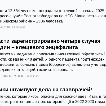
сти 12 864 человек пострадали от клещей с начала 2025 
пресс-службе Роспотребнадзора по НСО. Чаще всего кле
ибирском районе – 2536 человека.
3118
25.08.2025
асти зарегистрировано четыре случая
один – клещевого энцефалита
 августа к медикам с присасыванием клещей обратились 
сти, среди них 48 детей. У одного пациента подтвержден
цефалит», болезнь Лайма (боррелиоз) выявлена у четве
адавших от клещей, госпитализированы.
ТОМСК
3636
23.08.2025
ики штампуют дела на главврачей!
енов, которые якобы опасны для красноярцев. Итак, в г
 семь рентген-аппаратов, которые ещё в 2022-2023 годах