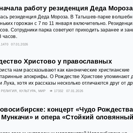
 начала работу резиденция Деда Мороза
лась резиденция Деда Мороза. В Татышев-парке волшебн
ньких горожан с 7 по 11 января включительно. Резиденци
асов. Сотрудники парка советуют приходить заранее и за
8 часов.
11470
07.01.2026
ждество Христово у православных
иста нам рассказывают как канонические христианские
 старинные апокрифы. О Рождестве Христове упоминают 
 Лука, хотя их рассказы несколько отличаются друг от др
РЕЛИГИЯ
КУЛЬТУРА
МИР
17332
07.01.2026
овосибирске: концерт «Чудо Рождества
 Мункачи» и опера «Стойкий оловянны