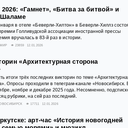
 2026: «Гамнет», «Битва за битвой» и
 Шаламе
нваря в отеле «Беверли-Хилтон» в Беверли‑Хиллз состо
премии Голливудской ассоциации иностранной прессы
мия вручалась в 83‑й раз в истории.
МИР
23859
12.01.2026
торин «Архитектурная сторона
»
ь итоги трёх последних викторин по теме «Архитектурна
». Опросы проходили в телеграм-канале «Новосибирск. 
ябре, ноябре и декабре 2025 года. Несомненно, подсписк
яц рубрики, на сей раз последний.
ОВОСИБИРСК
17711
12.01.2026
ркутске: арт-час «История новогодней
За семью морями» и мюзикл