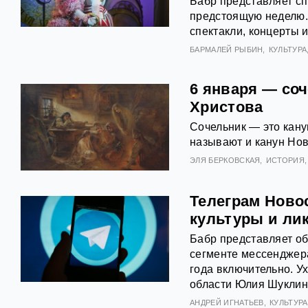
Бабр представляет с
предстоящую неделю. 
спектакли, концерты 
БАРМАЛЕЙ РЫБИН
КУЛЬТУРА
6 января — соч
Христова
Сочельник — это кану
называют и канун Нов
ЭЛЯ БЕРКОВСКАЯ
ИСТОРИЯ
Телеграм Ново
культуры и ли
Бабр представляет о
сегменте мессенджера
года включительно. У
области Юлия Шуклина
АНДРЕЙ ИГНАТЬЕВ
КУЛЬТУРА