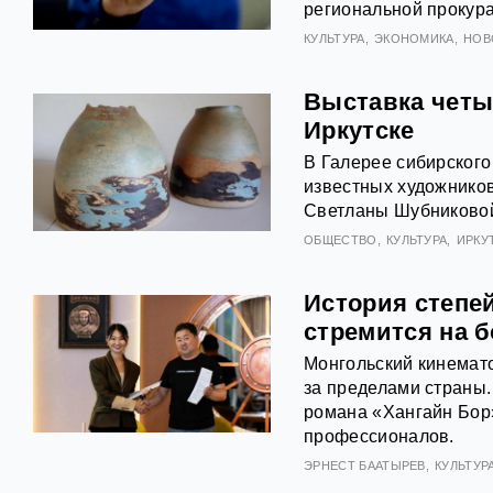
региональной прокур
КУЛЬТУРА
ЭКОНОМИКА
НОВ
Выставка четы
Иркутске
В Галерее сибирского
известных художников
Светланы Шубниковой
ОБЩЕСТВО
КУЛЬТУРА
ИРКУ
История степей
стремится на 
Монгольский кинемато
за пределами страны.
романа «Хангайн Бор»
профессионалов.
ЭРНЕСТ БААТЫРЕВ
КУЛЬТУР