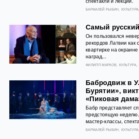
спектакли и лекции.
БАРМАЛЕЙ РЫБИН
КУЛЬТУРА
Самый русский
Он пользовался невер
рекордов Латвии как 
квартирке на окраине
наград...
ФИЛИПП МАРКОВ
КУЛЬТУРА
Бабродвиж в У
Бурятии», викт
«Пиковая дама
Бабр представляет с
предстоящую неделю. 
мастер-классы, спект
БАРМАЛЕЙ РЫБИН
КУЛЬТУРА