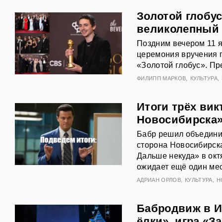
Золотой глобус
великолепный
Поздним вечером 11 я
церемония вручения 
«Золотой глобус». Пре
ФИЛИПП МАРКОВ
КУЛЬТУРА
Итоги трёх вик
Новосибирска
Бабр решил объединит
сторона Новосибирска
Дальше некуда» в окт
ожидает ещё один мес
АДРИАН ОРЛОВ
КУЛЬТУРА
Н
Бабродвиж в И
ёлки», игра «