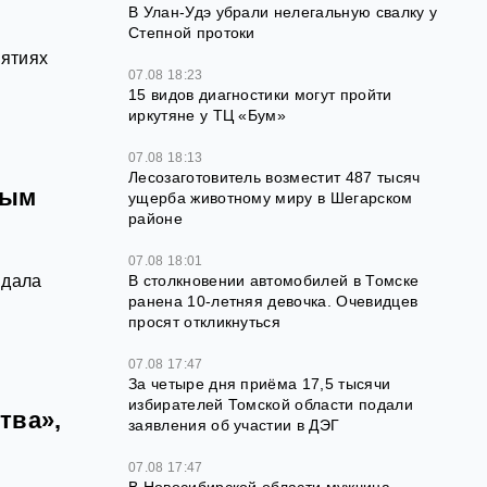
В Улан-Удэ убрали нелегальную свалку у
Степной протоки
иятиях
07.08 18:23
15 видов диагностики могут пройти
иркутяне у ТЦ «Бум»
07.08 18:13
Лесозаготовитель возместит 487 тысяч
ным
ущерба животному миру в Шегарском
районе
07.08 18:01
 дала
В столкновении автомобилей в Томске
ранена 10-летняя девочка. Очевидцев
просят откликнуться
07.08 17:47
За четыре дня приёма 17,5 тысячи
избирателей Томской области подали
тва»,
заявления об участии в ДЭГ
07.08 17:47