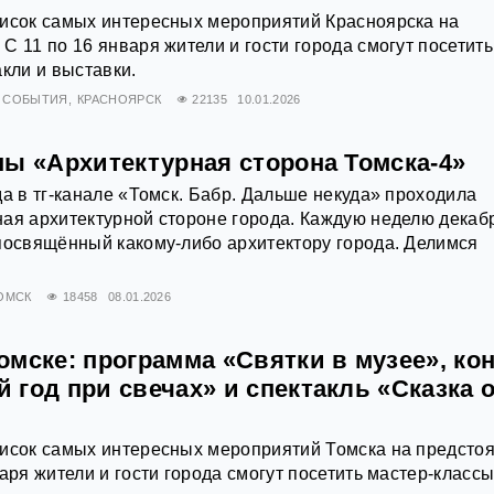
писок самых интересных мероприятий Красноярска на
С 11 по 16 января жители и гости города смогут посетить
акли и выставки.
СОБЫТИЯ
КРАСНОЯРСК
22135
10.01.2026
ны «Архитектурная сторона Томска-4»
да в тг-канале «Томск. Бабр. Дальше некуда» проходила
ая архитектурной стороне города. Каждую неделю декаб
посвящённый какому-либо архитектору города. Делимся
ОМСК
18458
08.01.2026
мске: программа «Святки в музее», ко
год при свечах» и спектакль «Сказка 
писок самых интересных мероприятий Томска на предст
аря жители и гости города смогут посетить мастер-классы