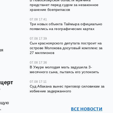
В Новосибирской области мужчина
предстанет перед судом за незаконное
хранение боеприпасов
07.08 17:41
Три новых объекта Таймыра официально
появились на географических картах
07.08 17:39
Сын красноярского депутата построит на
острове Молокова досуговый комплекс за
ря
27 миллионов
07.08 17:36
В Ужуре молодая мать задушила 3-
месячного сына, пытаясь его успокоить
нцерт
07.08 17:11
Суд Абакана вынес приговор силовикам за
о
избиение задержанного
оящую
,
ВСЕ НОВОСТИ