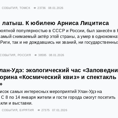
СОБЫТИЯ
ТОМСК
23736
08.01.2026
 латыш. К юбилею Арниса Лицитиса
оятной популярностью в СССР и России, был занесён в 
самый снимаемый актёр этой страны, а умер в однокомна
 Риги, так и не дождавшись ни званий, ни государственны
СОБЫТИЯ
РОССИЯ
38595
08.01.2026
лан-Удэ: экологический час «Заповедн
орина «Космический квиз» и спектакль
»
писок самых интересных мероприятий Улан-Удэ на
С 8 по 14 января жители и гости города смогут посетить
акли и выставки.
СОБЫТИЯ
БУРЯТИЯ
27375
07.01.2026