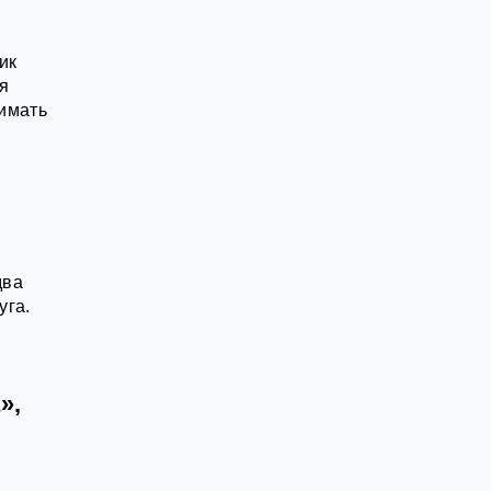
ик
я
нимать
два
уга.
»,
й