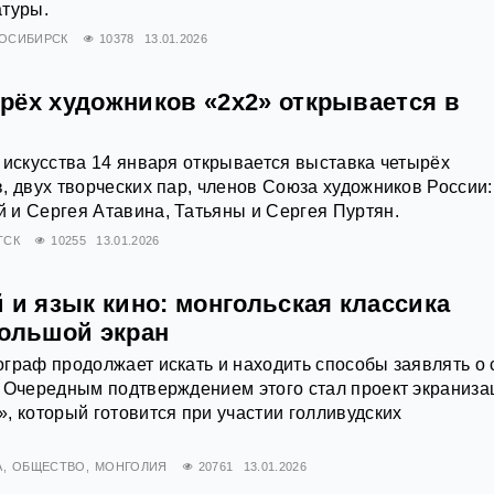
атуры.
ОСИБИРСК
10378
13.01.2026
рёх художников «2х2» открывается в
 искусства 14 января открывается выставка четырёх
, двух творческих пар, членов Союза художников России:
 и Сергея Атавина, Татьяны и Сергея Пуртян.
ТСК
10255
13.01.2026
 и язык кино: монгольская классика
большой экран
граф продолжает искать и находить способы заявлять о 
 Очередным подтверждением этого стал проект экраниза
, который готовится при участии голливудских
А
ОБЩЕСТВО
МОНГОЛИЯ
20761
13.01.2026