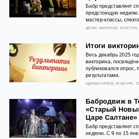
Бабр представляет с
предстоящую неделю. 
мастер-классы, спект
ДЕНИС МИРОНОВ
КУЛЬТУРА
Итоги виктори
Весь декабрь 2025 го
викторина, посвящённ
публиковался опрос, 
результатами.
АДРИАН ОРЛОВ
КУЛЬТУРА
Т
Бабродвиж в То
«Старый Новый 
Царе Салтане»
Бабр представляет с
неделю. С 9 по 15 янв