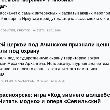
ца»
расскажет о самых интересных и захватывающих меропр
19 января в Иркутске пройдут мастер-классы, спектакли и
СОБЫТИЯ
ИРКУТСК
22270
12.01.2026
ей церкви под Ачинском признали цен
яли под охрану
яли под государственную охрану территорию вокруг
ви Михаила Архангела. Историко-культурная экспертиза
ение на проект охранных зон для этого памятника
ия.
РЕЛИГИЯ
КРАСНОЯРСК
63224
12.01.2026
расноярске: игра «Код зимнего волшебс
«Читать модно» и опера «Севильский