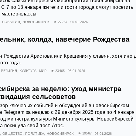
писок самых интересных мероприятий Новосибирска на
С 7 по 13 января жители и гости города смогут посетить
и мастер-классы.
СОБЫТИЯ
НОВОСИБИРСК
27767
06.01.2026
ельник, коляда, навечерие Рождества
н Рождества Христова или Крещения у славян, хотя иногд
ого года.
РЕЛИГИЯ
КУЛЬТУРА
МИР
23465
06.01.2026
сибирска за неделю: уход министра
квидация сельсоветов
бзор ключевых событий и обсуждений в новосибирском
 Telegram за неделю с 29 декабря 2025 года по 4 января
ход министра культуры Министр культуры Новосибирской
 покинула свой пост. Атас.
ОБЩЕСТВО
ПОЛИТИКА
НОВОСИБИРСК
19567
06.01.2026