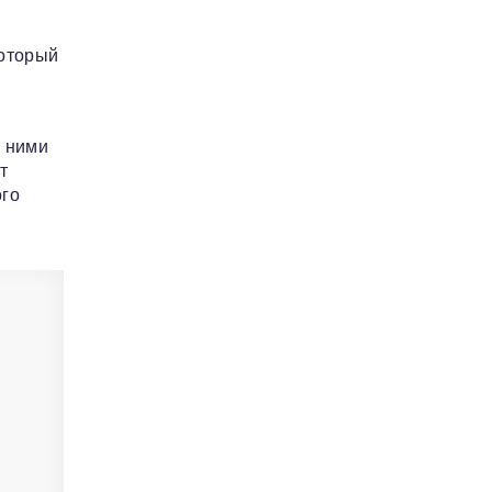
который
с ними
т
ого