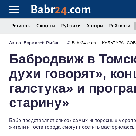
Babr
24
.com
Регионы
Сюжеты
Рубрики
Авторы
Рейтинги
Бармалей Рыбин
©
Babr24.com
КУЛЬТУРА
СО
Бабродвиж в Томск
духи говорят», кон
галстука» и прогр
старину»
Бабр представляет список самых интересных меропр
жители и гости города смогут посетить мастер-классы