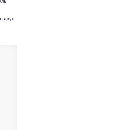
кль
о двух
.