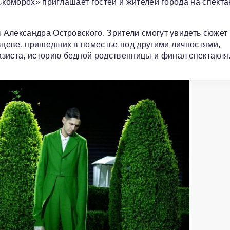
Скоморох» приглашает гостей и жителей города на спекта
Александра Островского. Зрители смогут увидеть сюжет 
цеве, пришедших в поместье под другими личностями,
иста, историю бедной родственницы и финал спектакля