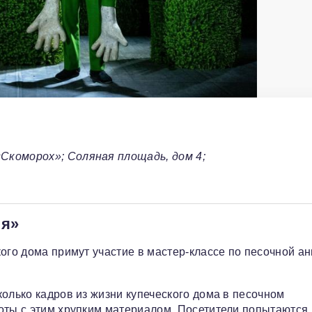
Скоморох»; Соляная площадь, дом 4;
ия»
кого дома примут участие в мастер-классе по песочной а
олько кадров из жизни купеческого дома в песочном
оты с этим хрупким материалом. Посетители попытаются