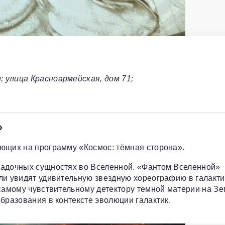
 улица Красноармейская, дом 71;
»
ающих на программу «Космос: тёмная сторона».
гадочных сущностях во Вселенной. «Фантом Вселенной»
ли увидят удивительную звездную хореографию в галакти
 самому чувствительному детектору темной материи на Зе
бразования в контексте эволюции галактик.