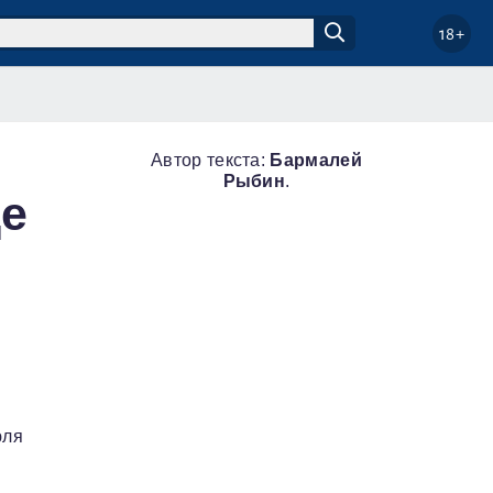
18+
Автор текста:
Бармалей
Рыбин
.
де
юля