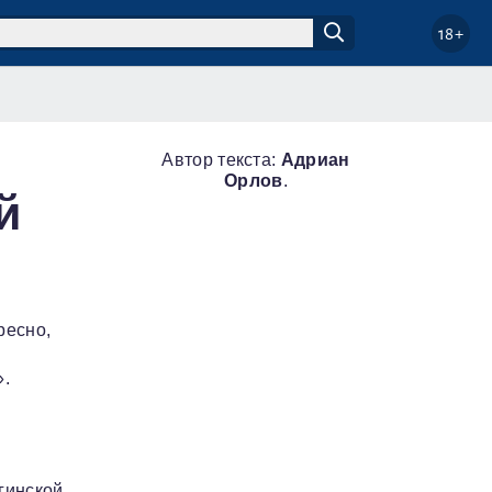
18+
Автор текста:
Адриан
Орлов
.
й
ресно,
».
гинской