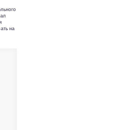
ольного
тал
я
ать на