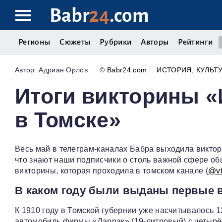
Babr
24
.com
Регионы
Сюжеты
Рубрики
Авторы
Рейтинги
Адриан Орлов
©
Babr24.com
ИСТОРИЯ
КУЛЬТ
Итоги викторины 
в Томске»
Весь май в телеграм‑каналах Бабра выходила виктор
что знают наши подписчики о столь важной сфере о
викторины, которая проходила в томском канале (
@v
В каком году были выданы первые в
К 1910 году в Томской губернии уже насчитывалось 1
автомобиль фирмы «Даррак» (19‑литровый) с четыр