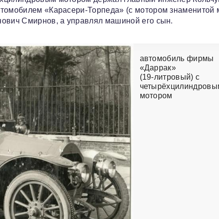
втомобилем «Карасери‑Торпеда» (с мотором знаменитой 
нович Смирнов, а управлял машиной его сын.
автомобиль фирмы
«Даррак»
(19‑литровый) с
четырёхцилиндровы
мотором