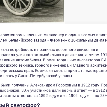
‑золотопромышленник, миллионер и один из самых влия
лем бельгийского завода «Жермэн» с 18‑сильным двигат
икла потребность в правилах дорожного движения и
 правила уличного автомобильного движения, а летом 191
авление автомобилем. В роли тогдашних инспекторов Г
родского техника, горного инженера и главного архитек
водительских прав. Комиссия смогла признать мастерство
ришлось у Санкт‑Петербургской управы.
 были получены Александром Гороховым в 1912 году. По
ых знаков. 30% участников дали верный ответ — в 1912 г
рианты ответов: «в 1892 году» и «в 1902 году» — по 23
рвый светофор?