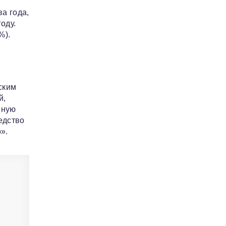
а года,
оду.
%).
ским
й,
иную
едство
».