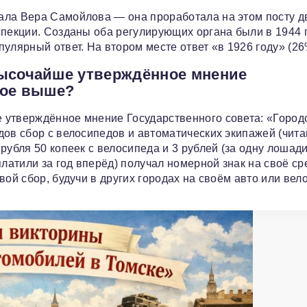
ала Вера Самойлова — она проработала на этом посту дв
спекции. Созданы оба регулирующих органа были в 1944 г
улярный ответ. На втором месте ответ «в 1926 году» (26
Высочайше утверждённое мнение
ное выше?
 утверждённое мнение Государственного совета: «Город
ов сбор с велосипедов и автоматических экипажей (чита
рубля 50 копеек с велосипеда и 3 рублей (за одну лошад
платили за год вперёд) получал номерной знак на своё ср
ой сбор, будучи в других городах на своём авто или вело