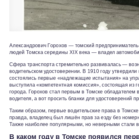
Александрович Горохов — томский предприниматель
людей Томска середины XIX века — владел автомоби
Сфера транспорта стремительно развивалась — возн
водительском удостоверении. В 1910 году утвердили
состоялись первые «надлежащие испытания» на упр
выступила «компетентная комиссия», состоящая из го
города. Горохов стал первым в Томске обладателем 
водителя, а вот просить бланки для удостоверений п
Таким образом, первые водительские права в Томске
правда, владелец был лишён прав за езду без номерн
Также наиболее популярными, но неверными стали ва
В каком году в Томске появился пе