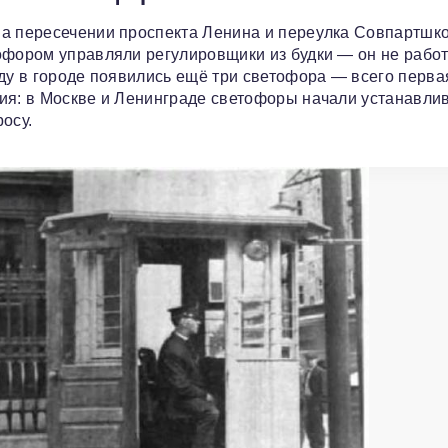
на пересечении проспекта Ленина и переулка Совпартшк
офором управляли регулировщики из будки — он не рабо
оду в городе появились ещё три светофора — всего перва
ия: в Москве и Ленинграде светофоры начали устанавлив
осу.