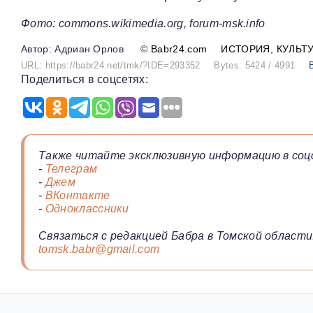
Фото: commons.wikimedia.org, forum-msk.info
Адриан Орлов
©
Babr24.com
ИСТОРИЯ
КУЛЬТ
URL: https://babr24.net/tmk/?IDE=293352
Bytes: 5424 / 4991
Поделиться в соцсетях:
Также читайте эксклюзивную информацию в соц
-
Телеграм
-
Джем
-
ВКонтакте
-
Одноклассники
Связаться с редакцией Бабра в Томской области
tomsk.babr@gmail.com