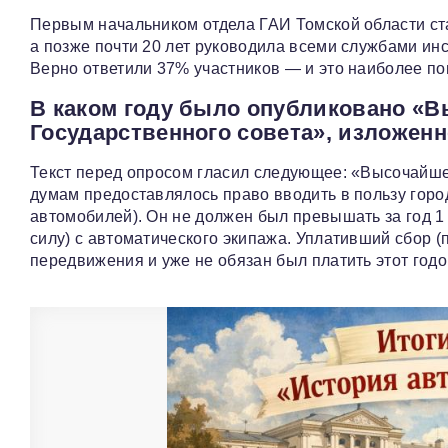
Первым начальником отдела ГАИ Томской области ст
а позже почти 20 лет руководила всеми службами ин
Верно ответили 37% участников — и это наиболее поп
В каком году было опубликовано «
Государственного совета», изложен
Текст перед опросом гласил следующее: «Высочайше
думам предоставлялось право вводить в пользу город
автомобилей). Он не должен был превышать за год 1 
силу) с автоматического экипажа. Уплативший сбор (
передвижения и уже не обязан был платить этот годов