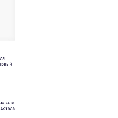
для
первый
изовали
аботала