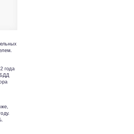
тельных
елем.
2 года
ИБДД
тора
зже,
оду.
%.