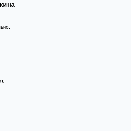
мкина
льно.
т,