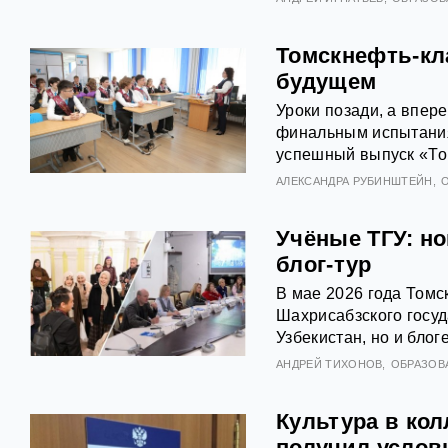
Томскнефть-кл
будущем
Уроки позади, а впер
финальным испытания
успешный выпуск «То
АЛЕКСАНДРА РУБИНШТЕЙН
Учёные ТГУ: н
блог-тур
В мае 2026 года Томс
Шахрисабзского госуд
Узбекистан, но и блог
АНДРЕЙ ТИХОНОВ
ОБРАЗОВ
Культура в кол
получил услов