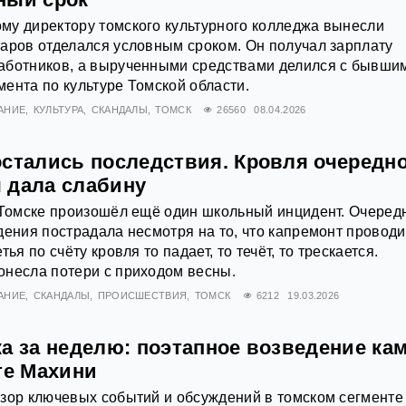
му директору томского культурного колледжа вынесли
аров отделался условным сроком. Он получал зарплату
аботников, а вырученными средствами делился с бывши
ента по культуре Томской области.
АНИЕ
КУЛЬТУРА
СКАНДАЛЫ
ТОМСК
26560
08.04.2026
остались последствия. Кровля очередн
 дала слабину
 Томске произошёл ещё один школьный инцидент. Очеред
дения пострадала несмотря на то, что капремонт проводи
ья по счёту кровля то падает, то течёт, то трескается.
онесла потери с приходом весны.
АНИЕ
СКАНДАЛЫ
ПРОИСШЕСТВИЯ
ТОМСК
6212
19.03.2026
а за неделю: поэтапное возведение ка
те Махини
зор ключевых событий и обсуждений в томском сегменте