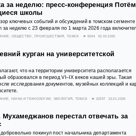
ка за неделю: пресс-конференция Потё
щиеся школы
зор ключевых событий и обсуждений в томском сегменте
 за неделю с 23 февраля по 1 марта 2026 года включите
АНИЕ
ОБЩЕСТВО
ПРОИСШЕСТВИЯ
ТОМСК
6064
02.03.2026
евний курган на университетской
лагают, что на территории университета располагается
рый образовался в период VI–IX веков нашей эры. Такая
осле исследования документов, музейных коллекций и кар
ситете.
АНИЕ
НАУКА И ТЕХНОЛОГИИ
ЭКОЛОГИЯ
ТОМСК
32597
23.01.2026
Мухамеджанов перестал отвечать за
с
добровольно покинул пост начальника департамента