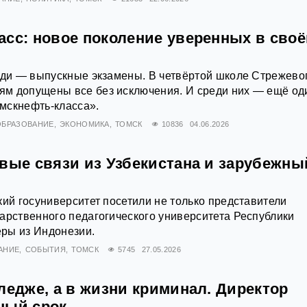
асс: новое поколение уверенных в сво
еди — выпускные экзамены. В четвёртой школе Стрежевог
м допущены все без исключения. И среди них — ещё од
мскнефть-класса».
ОБРАЗОВАНИЕ
ЭКОНОМИКА
ТОМСК
10836
04.06.2026
овые связи из Узбекистана и зарубежны
кий госуниверситет посетили не только представители
арственного педагогического университета Республики
еры из Индонезии.
АНИЕ
СОБЫТИЯ
ТОМСК
5745
27.05.2026
ледже, а в жизни криминал. Директор
ный срок