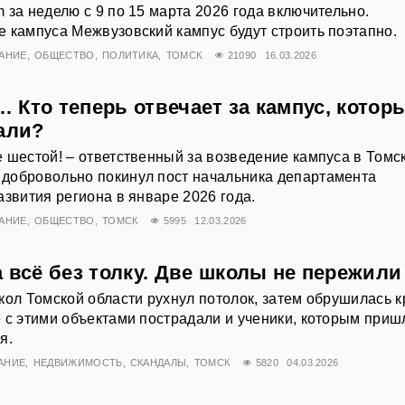
 за неделю с 9 по 15 марта 2026 года включительно.
 кампуса Межвузовский кампус будут строить поэтапно.
АНИЕ
ОБЩЕСТВО
ПОЛИТИКА
ТОМСК
21090
16.03.2026
Кто теперь отвечает за кампус, котор
али?
 шестой! – ответственный за возведение кампуса в Томск
добровольно покинул пост начальника департамента
азвития региона в январе 2026 года.
АНИЕ
ОБЩЕСТВО
ТОМСК
5995
12.03.2026
 всё без толку. Две школы не пережили
кол Томской области рухнул потолок, затем обрушилась 
 с этими объектами пострадали и ученики, которым приш
я.
АНИЕ
НЕДВИЖИМОСТЬ
СКАНДАЛЫ
ТОМСК
5820
04.03.2026