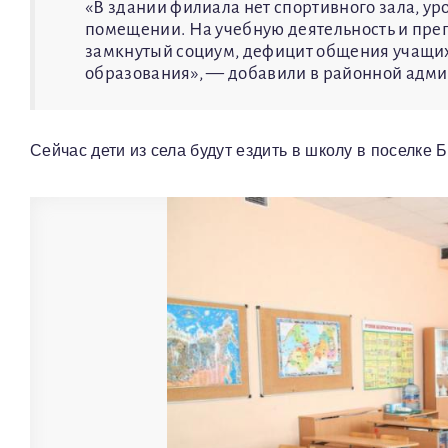
«В здании филиала нет спортивного зала, у
помещении. На учебную деятельность и пре
замкнутый социум, дефицит общения учащих
образования», — добавили в районной адм
Сейчас дети из села будут ездить в школу в поселке 