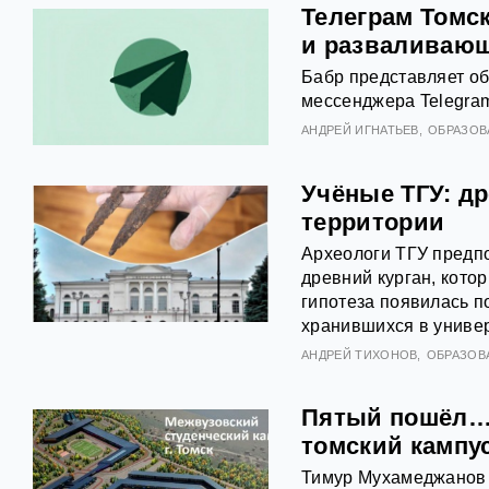
Телеграм Томс
и разваливаю
Бабр представляет об
мессенджера Telegram
АНДРЕЙ ИГНАТЬЕВ
ОБРАЗОВ
Учёные ТГУ: др
территории
Археологи ТГУ предпо
древний курган, кото
гипотеза появилась п
хранившихся в универ
АНДРЕЙ ТИХОНОВ
ОБРАЗОВ
Пятый пошёл… 
томский кампу
Тимур Мухамеджанов 