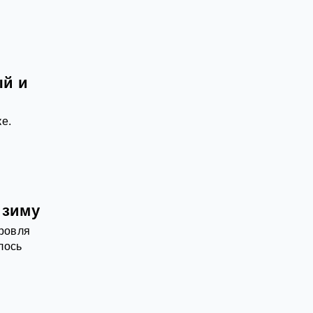
ый и
е.
 зиму
кровля
лось