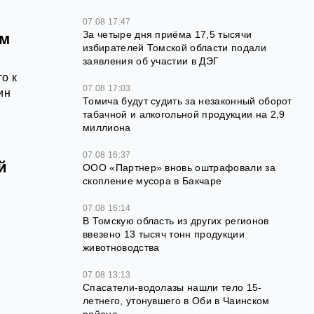
07.08 17:47
За четыре дня приёма 17,5 тысячи
ём
избирателей Томской области подали
заявления об участии в ДЭГ
о к
07.08 17:03
ин
Томича будут судить за незаконный оборот
табачной и алкогольной продукции на 2,9
миллиона
07.08 16:37
й
ООО «Партнер» вновь оштрафовали за
скопление мусора в Бакчаре
07.08 16:14
В Томскую область из других регионов
ввезено 13 тысяч тонн продукции
животноводства
07.08 13:13
Спасатели-водолазы нашли тело 15-
летнего, утонувшего в Оби в Чаинском
районе