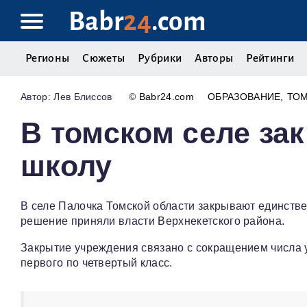
Babr
24
.com
Регионы
Сюжеты
Рубрики
Авторы
Рейтинги
Лев Блиссов
©
Babr24.com
ОБРАЗОВАНИЕ
ТО
В томском селе за
школу
В селе Палочка Томской области закрывают единст
решение приняли власти Верхнекетского района.
Закрытие учреждения связано с сокращением числа у
первого по четвертый класс.