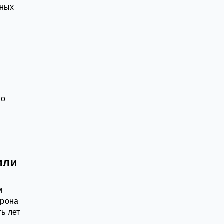
тных
но
м
или
м
орона
ь лет