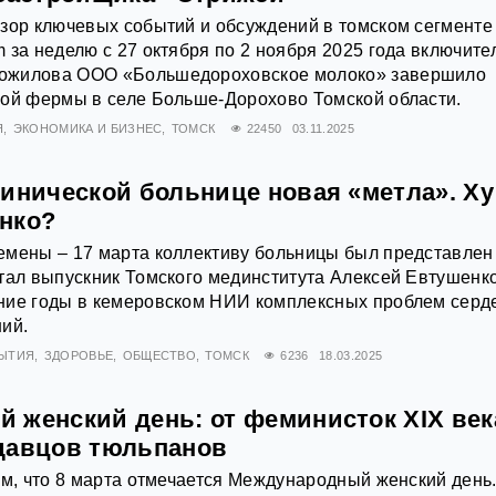
зор ключевых событий и обсуждений в томском сегменте
 за неделю с 27 октября по 2 ноября 2025 года включите
ожилова ООО «Большедороховское молоко» завершило
ной фермы в селе Больше-Дорохово Томской области.
Я
ЭКОНОМИКА И БИЗНЕС
ТОМСК
22450
03.11.2025
инической больнице новая «метла». Ху
нко?
емены – 17 марта коллективу больницы был представлен
тал выпускник Томского мединститута Алексей Евтушенко
ние годы в кемеровском НИИ комплексных проблем серд
ий.
ЫТИЯ
ЗДОРОВЬЕ
ОБЩЕСТВО
ТОМСК
6236
18.03.2025
 женский день: от феминисток XIX век
давцов тюльпанов
ем, что 8 марта отмечается Международный женский день.