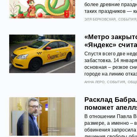
более древние праздн
таких праздников — к
ЭЛЯ БЕРКОВСКАЯ
СОБЫТИЯ
«Метро закрыто
«Яндекс» счита
Спустя всего две нед
забастовка. 14 январ
основная – резкое сн
городе на линию отка
АННА ЛЕРО
СОБЫТИЯ
ОБЩ
Расклад Бабра
поможет апелл
В отношении Павла В
размере, а именно – 
обвинения запросила 
лишения свободы общ