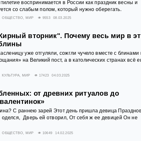
ятилетие воспринимается в России как праздник весны и
ется со слабым полом, который нужно оберегать.
ОБЩЕСТВО
МИР
9553
08.03.2025
Жирный вторник". Почему весь мир в эт
 блины
асленицу уже отгуляли, сожгли чучело вместе с блинами 
щания» на Великий пост, а в католических странах всё 
КУЛЬТУРА
МИР
17423
04.03.2025
бленных: от древних ритуалов до
валентинок»
ина? ‎С раннею зарей Этот день пришла девица ‎Празднов
 оделся, ‎ Дверь ей отворил, От себя ж ее девицей ‎Он не
ОБЩЕСТВО
МИР
10649
14.02.2025