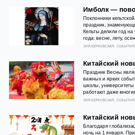
Имболк — повор
Поклонники кельтско
праздник, знаменующи
Кельты делили год на
года: весне, лету, осе
ЭЛЯ БЕРКОВСКАЯ
СОБЫТИЯ
Китайский нов
Праздник Весны являе
важных и ярких событ
школы, университеты 
работают даже многи
ЭЛЯ БЕРКОВСКАЯ
СОБЫТИЯ
Китайский нов
Благодаря глобализац
ночь на 1 января. При