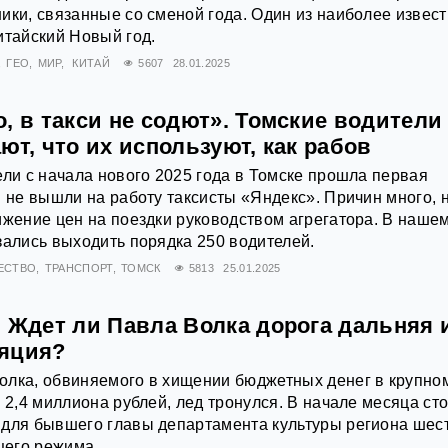
ики, связанные со сменой года. Один из наиболее извес
итайский Новый год.
ГЕО
МИР
КИТАЙ
5607
28.01.2025
, в такси не содют». Томские водители
ют, что их используют, как рабов
ели с начала нового 2025 года в Томске прошла первая
я не вышли на работу таксисты «Яндекс». Причин много, 
ижение цен на поездки руководством агрегатора. В наше
зались выходить порядка 250 водителей.
ЕСТВО
ТРАНСПОРТ
ТОМСК
5813
25.01.2025
. Ждет ли Павла Волка дорога дальняя 
яция?
олка, обвиняемого в хищении бюджетных денег в крупно
в 2,4 миллиона рублей, лед тронулся. В начале месяца ст
для бывшего главы департамента культуры региона шест
его режима.