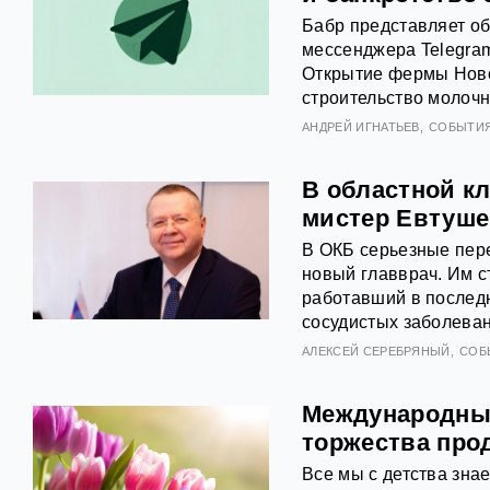
Бабр представляет об
мессенджера Telegram
Открытие фермы Нов
строительство молоч
АНДРЕЙ ИГНАТЬЕВ
СОБЫТИ
В областной кл
мистер Евтуше
В ОКБ серьезные пер
новый главврач. Им с
работавший в послед
сосудистых заболеван
АЛЕКСЕЙ СЕРЕБРЯНЫЙ
СОБ
Международный
торжества про
Все мы с детства зна