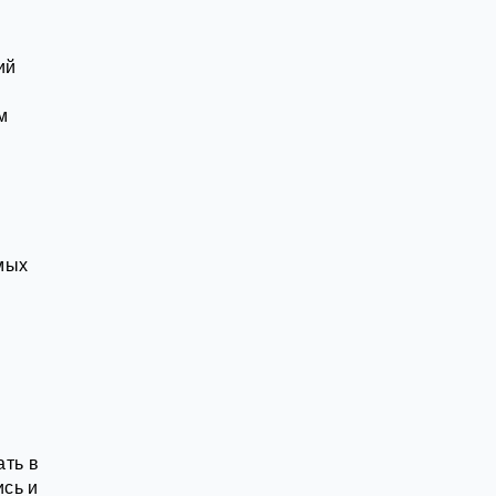
ий
м
мых
ать в
ись и