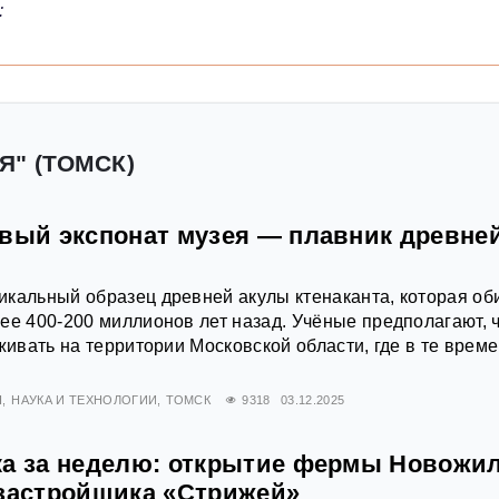
:
Я" (ТОМСК)
овый экспонат музея — плавник древне
кальный образец древней акулы ктенаканта, которая об
ее 400-200 миллионов лет назад. Учёные предполагают, 
живать на территории Московской области, где в те врем
Я
НАУКА И ТЕХНОЛОГИИ
ТОМСК
9318
03.12.2025
ка за неделю: открытие фермы Новожи
 застройщика «Стрижей»