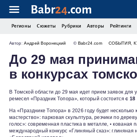
Babr
24
.com
Регионы
Сюжеты
Рубрики
Авторы
Рейтинги
Андрей Воронецкий
©
Babr24.com
СОБЫТИЯ
К
До 29 мая принима
в конкурсах томск
В Томской области до 29 мая идет прием заявок для
ремесел «Праздник Топора», который состоится
с 18
На «Празднике Топора» в 2026 году будет несколько
мастерство»: парковая скульптура, резчики по дерев
голос»: современная пластика в металле, • кованая па
международный конкурс «Глиняный сказ»: глиняная н