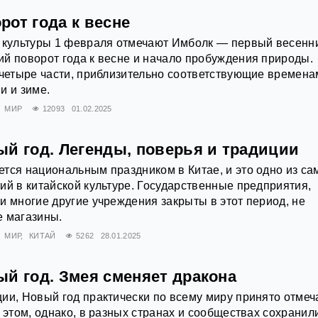
от года к весне
й культуры 1 февраля отмечают Имболк — первый весенн
й поворот года к весне и начало пробуждения природы.
 четыре части, приблизительно соответствующие времена
ни и зиме.
МИР
12093
01.02.2025
ый год. Легенды, поверья и традиции
тся национальным праздником в Китае, и это одно из са
ий в китайской культуре. Государственные предприятия,
и многие другие учреждения закрыты в этот период, не
е магазины.
МИР
КИТАЙ
5262
28.01.2025
ый год. Змея сменяет дракона
ии, Новый год практически по всему миру принято отмеч
 этом, однако, в разных странах и сообществах сохранил