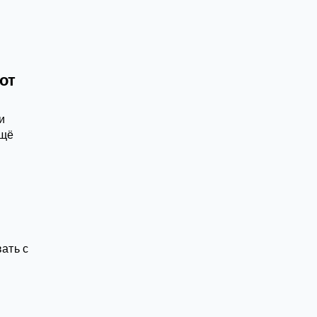
от
и
ещё
ать с