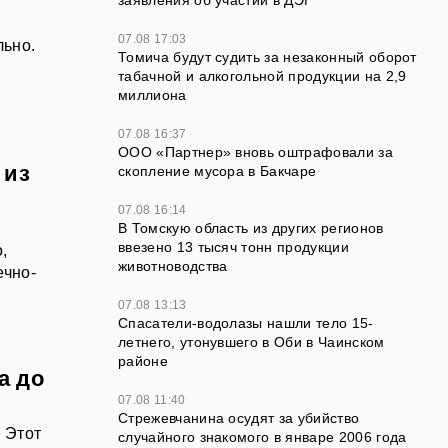
заявления об участии в ДЭГ
07.08 17:03
льно.
Томича будут судить за незаконный оборот
табачной и алкогольной продукции на 2,9
миллиона
07.08 16:37
ООО «Партнер» вновь оштрафовали за
 из
скопление мусора в Бакчаре
07.08 16:14
В Томскую область из других регионов
ввезено 13 тысяч тонн продукции
,
животноводства
ечно-
07.08 13:13
Спасатели-водолазы нашли тело 15-
летнего, утонувшего в Оби в Чаинском
районе
а до
07.08 11:40
Стрежевчанина осудят за убийство
 Этот
случайного знакомого в январе 2006 года