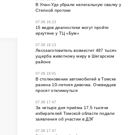
В Улан-Удэ убрали нелегальную свалку у
Степной протоки
07.08 18:23
15 видов диагностики могут пройти
иркутяне у ТЦ «Бум»
07.08 18:13
Лесозаготовитель возместит 487 тысяч
ущерба животному миру в Шегарском
районе
07.08 18:01
В столкновении автомобилей в Томске
ранена 10-летняя девочка. Очевидцев
просят откликнуться
07.08 17:47
За четыре дня приёма 17,5 тысячи
избирателей Томской области подали
заявления об участии в ДЭГ
07.08 17:47