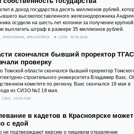
 собственность государства
атил в доход государства десять миллионов рублей, кото
бывшего высокопоставленного железнодорожника Андрея
ника осудили на шесть лет колонии за получение крупной
али выплатить штраф в размере 35 миллионов рублей.
Л
ЭКОНОМИКА
КРАСНОЯРСК
13293
20.05.2026
асти скончался бывший проректор ТГАС
ачали проверку
о Томской области скончался бывший проректор Томског
итектурно-строительного университета Владимир Вакс. О
ственном комитете по региону. Вакс скончался 19 мая в
вода из СИЗО №2 18 мая.
12541
20.05.2026
левание в кадетов в Красноярске может
о с едой
о не подтверждают версию о пищевом отравлении