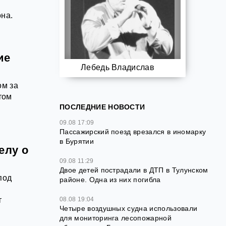
на.
ие
Лебедь Владислав
ом за
том
ПОСЛЕДНИЕ НОВОСТИ
09.08 17:09
Пассажирский поезд врезался в иномарку
в Бурятии
елу о
09.08 11:29
Двое детей пострадали в ДТП в Тулунском
под
районе. Одна из них погибла
т
08.08 19:04
Четыре воздушных судна использовали
для мониторинга лесопожарной