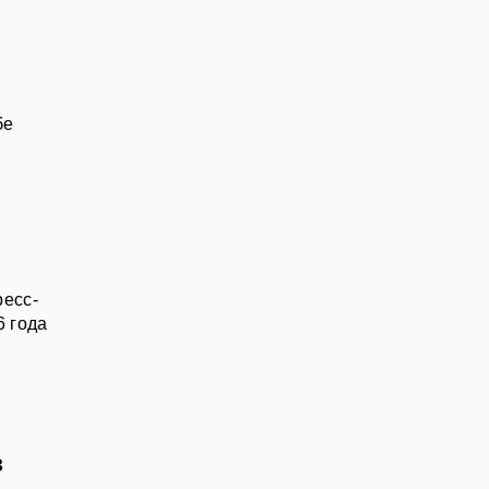
бе
ресс-
6 года
з