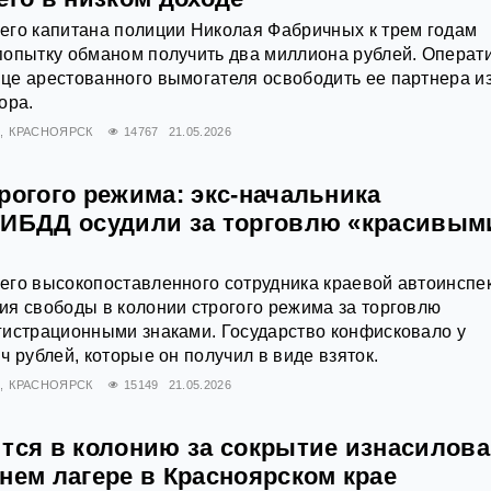
его капитана полиции Николая Фабричных к трем годам
попытку обманом получить два миллиона рублей. Операт
це арестованного вымогателя освободить ее партнера и
ора.
Я
КРАСНОЯРСК
14767
21.05.2026
рогого режима: экс-начальника
ГИБДД осудили за торговлю «красивым
его высокопоставленного сотрудника краевой автоинспек
я свободы в колонии строгого режима за торговлю
гистрационными знаками. Государство конфисковало у
ч рублей, которые он получил в виде взяток.
Я
КРАСНОЯРСК
15149
21.05.2026
ится в колонию за сокрытие изнасилов
нем лагере в Красноярском крае