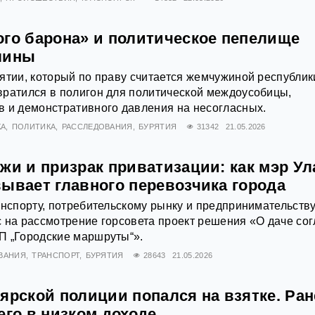
ого барона» и политическое пепелище
лины
ятии, который по праву считается жемчужиной республики
вратился в полигон для политической междоусобицы,
в и демонстративного давления на несогласных.
КА
ПОЛИТИКА
РАССЛЕДОВАНИЯ
БУРЯТИЯ
31342
21.05.2026
жи и призрак приватизации: как мэр Ул
вывает главного перевозчика города
анспорту, потребительскому рынку и предпринимательств
 на рассмотрение горсовета проект решения «О даче со
П „Городские маршруты“».
ВАНИЯ
ТРАНСПОРТ
БУРЯТИЯ
28643
21.05.2026
ярской полиции попался на взятке. Ран
его в низком доходе