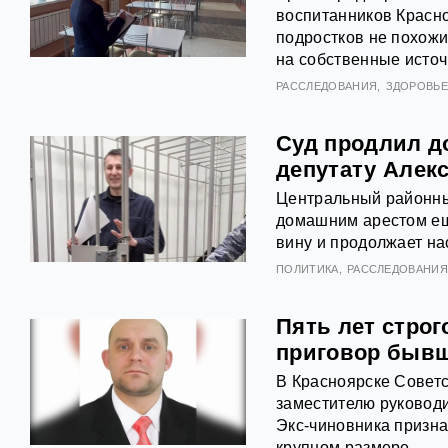
воспитанников Красно
подростков не похожи
на собственные источ
РАССЛЕДОВАНИЯ
ЗДОРОВЬ
Суд продлил д
депутату Алек
Центральный районны
домашним арестом еще
вину и продолжает на
ПОЛИТИКА
РАССЛЕДОВАНИ
Пять лет строг
приговор бывш
В Красноярске Совет
заместителю руководи
Экс-чиновника призна
крупном размере.