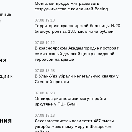
Монголия продолжит развивать
сотрудничество с компанией Boeing
ивник
07.08 19:13
з
Территорию красноярской больницы №20
благоустроят за 13,5 миллиона рублей
07.08 19:12
В красноярском Академгородке построят
семиэтажный деловой центр с видовой
и»
террасой на крыше
07.08 18:58
ции к
В Улан-Удэ убрали нелегальную свалку у
Степной протоки
07.08 18:23
15 видов диагностики могут пройти
иркутяне у ТЦ «Бум»
07.08 18:13
ания
Лесозаготовитель возместит 487 тысяч
ущерба животному миру в Шегарском