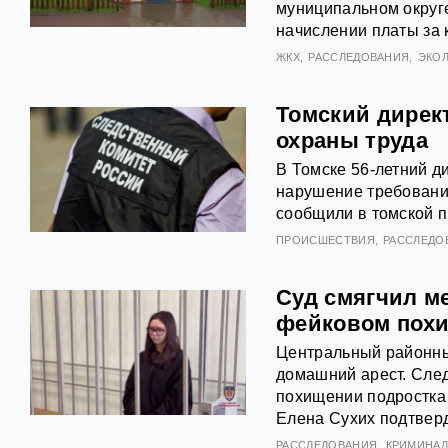
муниципальном округ
начислении платы за 
ЖКХ
РАССЛЕДОВАНИЯ
ЭКО
Томский дирек
охраны труда
В Томске 56-летний д
нарушение требований
сообщили в томской п
ПРОИСШЕСТВИЯ
РАССЛЕДО
Суд смягчил ме
фейковом похи
Центральный районны
домашний арест. След
похищении подростка 
Елена Сухих подтвер
РАССЛЕДОВАНИЯ
КРИМИНА