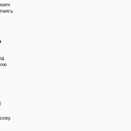
евших
ылаясь
у
од
вою
я
сову.