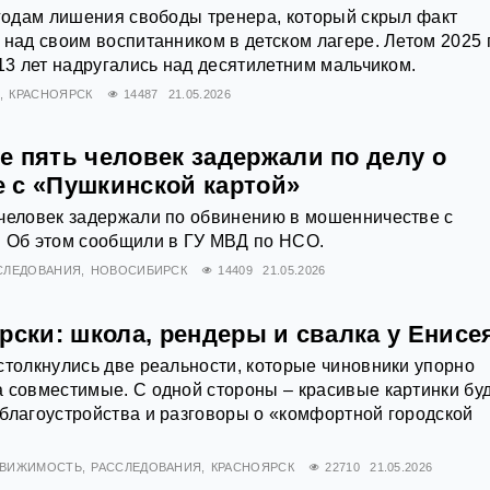
 годам лишения свободы тренера, который скрыл факт
 над своим воспитанником в детском лагере. Летом 2025 
 13 лет надругались над десятилетним мальчиком.
Я
КРАСНОЯРСК
14487
21.05.2026
е пять человек задержали по делу о
 с «Пушкинской картой»
 человек задержали по обвинению в мошенничестве с
. Об этом сообщили в ГУ МВД по НСО.
СЛЕДОВАНИЯ
НОВОСИБИРСК
14409
21.05.2026
рски: школа, рендеры и свалка у Енисе
столкнулись две реальности, которые чиновники упорно
 совместимые. С одной стороны – красивые картинки бу
благоустройства и разговоры о «комфортной городской
ДВИЖИМОСТЬ
РАССЛЕДОВАНИЯ
КРАСНОЯРСК
22710
21.05.2026