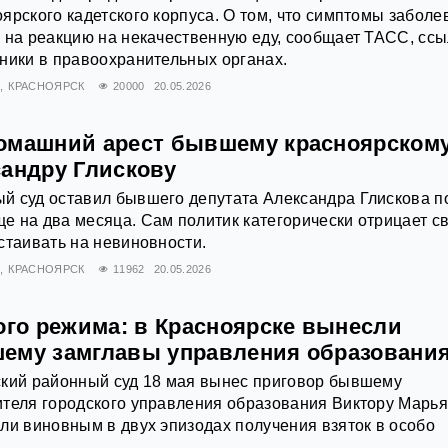
ярского кадетского корпуса. О том, что симптомы забол
 на реакцию на некачественную еду, сообщает ТАСС, сс
ники в правоохранительных органах.
Е
КРАСНОЯРСК
20000
20.05.2026
омашний арест бывшему красноярском
сандру Глискову
й суд оставил бывшего депутата Александра Глискова п
 на два месяца. Сам политик категорически отрицает с
стаивать на невиновности.
Я
КРАСНОЯРСК
11962
20.05.2026
ого режима: в Красноярске вынесли
ему замглавы управления образовани
ский районный суд 18 мая вынес приговор бывшему
теля городского управления образования Виктору Марья
ли виновным в двух эпизодах получения взяток в особо