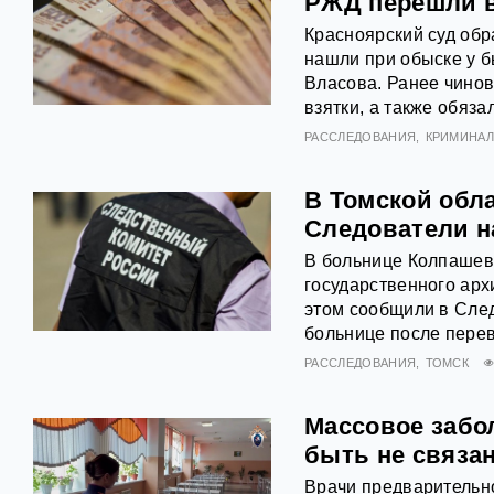
РЖД перешли в
Красноярский суд обр
нашли при обыске у 
Власова. Ранее чинов
взятки, а также обяз
РАССЛЕДОВАНИЯ
КРИМИНА
В Томской обл
Следователи н
В больнице Колпашев
государственного арх
этом сообщили в След
больнице после пере
РАССЛЕДОВАНИЯ
ТОМСК
Массовое забо
быть не связан
Врачи предварительн