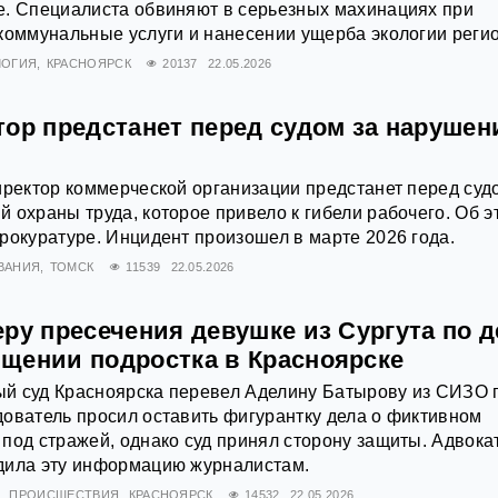
е. Специалиста обвиняют в серьезных махинациях при
коммунальные услуги и нанесении ущерба экологии регио
ЛОГИЯ
КРАСНОЯРСК
20137
22.05.2026
тор предстанет перед судом за нарушен
иректор коммерческой организации предстанет перед суд
 охраны труда, которое привело к гибели рабочего. Об э
рокуратуре. Инцидент произошел в марте 2026 года.
ВАНИЯ
ТОМСК
11539
22.05.2026
ру пресечения девушке из Сургута по д
щении подростка в Красноярске
й суд Красноярска перевел Аделину Батырову из СИЗО 
ователь просил оставить фигурантку дела о фиктивном
под стражей, однако суд принял сторону защиты. Адвока
дила эту информацию журналистам.
Л
ПРОИСШЕСТВИЯ
КРАСНОЯРСК
14532
22.05.2026