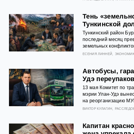
Тень «земельн
Тункинской до
Тункинский район Бур
последний месяц пре
земельных конфликто
ЕСЕНИЯ ЛИННЕЙ
ЭКОНОМИ
Автобусы, гара
Удэ переупако
13 мая Комитет по тр
мэрии Улан-Удэ вынес
на реорганизацию МУ
ВИКТОР КУЛАГИН
РАССЛЕДО
Капитан красно
жена упрекала 