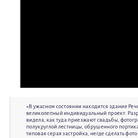
«В ужасном состоянии находится здание Реч
великолепный индивидуальный проект. Разр
видела, как туда приезжают свадьбы, фото
полукруглой лестницы, обрушенного портика 
типовая серая застройка, негде сделать фото