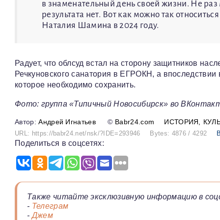
в знаменательный день своей жизни. Не раз 
результата нет. Вот как можно так относиться
Наталия Шамина в 2024 году.
Радует, что облсуд встал на сторону защитников нас
Речкуновского санатория в ЕГРОКН, а впоследствии в
которое необходимо сохранить.
Фото: группа «Типичный Новосибирск» во ВКонтак
Андрей Игнатьев
©
Babr24.com
ИСТОРИЯ
КУЛ
URL: https://babr24.net/nsk/?IDE=293946
Bytes: 4876 / 4292
Поделиться в соцсетях:
Также читайте эксклюзивную информацию в соц
-
Телеграм
-
Джем