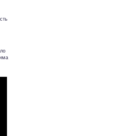
н
сть
ало
Дима