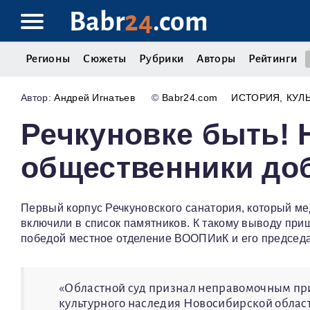
Babr
24
.com
Регионы
Сюжеты
Рубрики
Авторы
Рейтинги
Андрей Игнатьев
©
Babr24.com
ИСТОРИЯ
КУЛ
Речкуновке быть! 
общественники до
Первый корпус Речкуновского санатория, который ме
включили в список памятников. К такому выводу при
победой местное отделение ВООПИиК и его председ
«Областной суд признал неправомочным при
культурного наследия Новосибирской област