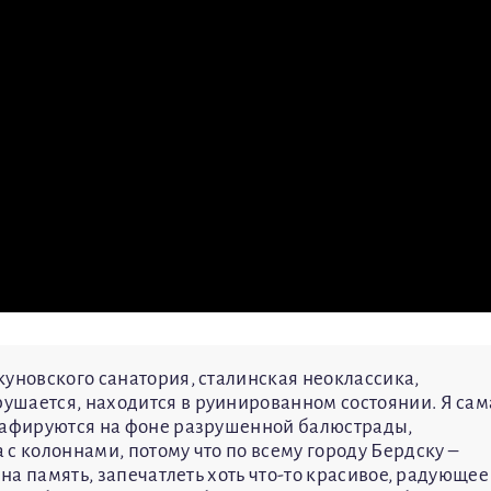
куновского санатория, сталинская неоклассика,
ушается, находится в руинированном состоянии. Я сам
графируются на фоне разрушенной балюстрады,
с колоннами, потому что по всему городу Бердску –
 на память, запечатлеть хоть что-то красивое, радующее