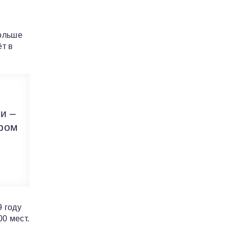
больше
ёт в
и –
ором
9 году
0 мест.