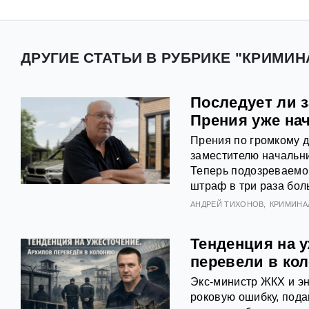
ДРУГИЕ СТАТЬИ В РУБРИКЕ "КРИМИН
Последует ли з
Прения уже на
Прения по громкому д
заместителю начальни
Теперь подозреваемог
штраф в три раза бол
АНДРЕЙ ТИХОНОВ
КРИМИНА
Тенденция на 
перевели в ко
Экс‑министр ЖКХ и э
роковую ошибку, пода