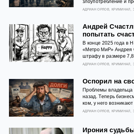
злоупотребление и пр
АДРИАН ОРЛОВ
КРИМИНАЛ
Андрей Счастл
попытать счас
В конце 2025 года в 
«Метро МиР» Андрея С
штрафу в размере 7,8
АДРИАН ОРЛОВ
КРИМИНАЛ
Оспорил на св
Проблемы владельца Г
назад. Теперь бизне
ком, у него возникаю
АДРИАН ОРЛОВ
КРИМИНАЛ
Ирония судьбы