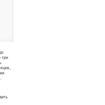
до
 три
ь
сяцев,
нии
…
дить