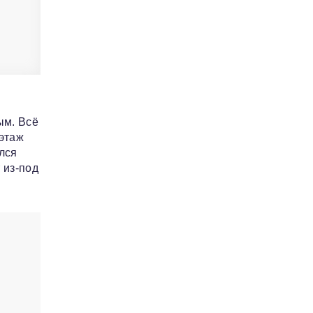
ым. Всё
этаж
ался
 из‑под
и