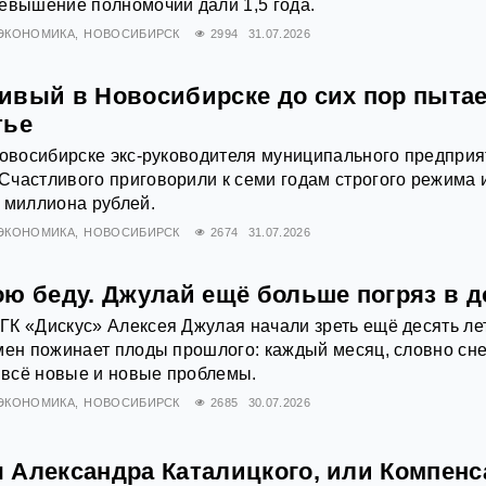
евышение полномочий дали 1,5 года.
ЭКОНОМИКА
НОВОСИБИРСК
2994
31.07.2026
ивый в Новосибирске до сих пор пыта
тье
Новосибирске экс‑руководителя муниципального предприя
частливого приговорили к семи годам строгого режима 
 миллиона рублей.
ЭКОНОМИКА
НОВОСИБИРСК
2674
31.07.2026
ою беду. Джулай ещё больше погряз в д
К «Дискус» Алексея Джулая начали зреть ещё десять ле
смен пожинает плоды прошлого: каждый месяц, словно с
т всё новые и новые проблемы.
ЭКОНОМИКА
НОВОСИБИРСК
2685
30.07.2026
 Александра Каталицкого, или Компен