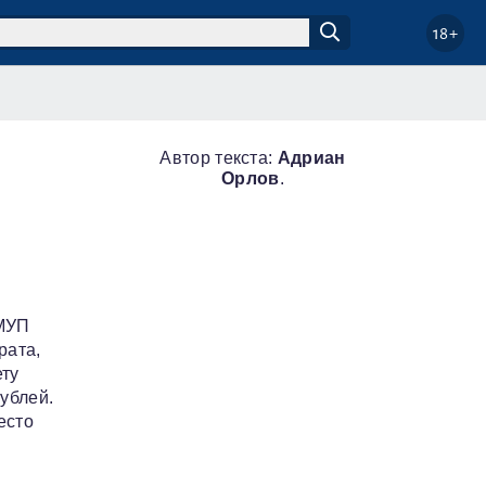
18+
Автор текста:
Адриан
Орлов
.
 МУП
рата,
ету
ублей.
есто