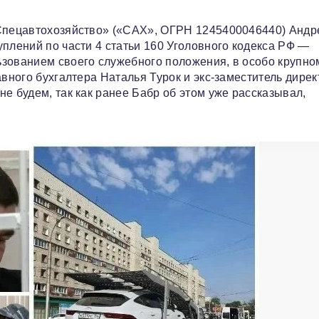
«Спецавтохозяйство» («САХ», ОГРН 1245400046440) Андр
плений по части 4 статьи 160 Уголовного кодекса РФ —
ьзованием своего служебного положения, в особо крупно
авного бухгалтера Наталья Турок и экс‑заместитель дирек
е будем, так как ранее Бабр об этом уже рассказывал,