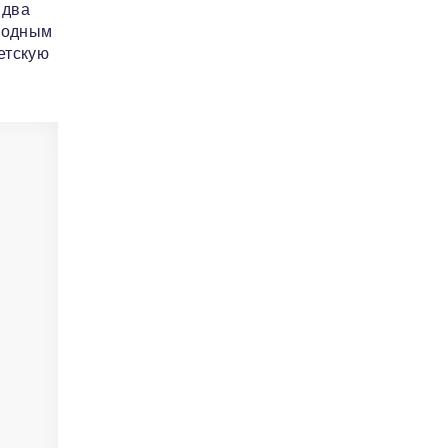
 два
 родным
етскую