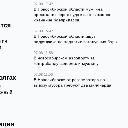
07.08 17:47
В Новосибирской области мужчина
предстанет перед судом за незаконное
хранение боеприпасов
ется
07.08 15:47
В Новосибирской области ищут
тия
подрядчика на поднятие затонувших барж
и
07.08 11:58
В новосибирском аэропорту за
контрабанду задержали мужчину
07.08 11:50
олгах
В Новосибирске от регоператора по
вывозу мусора требуют два миллиарда
т
нежный
сация