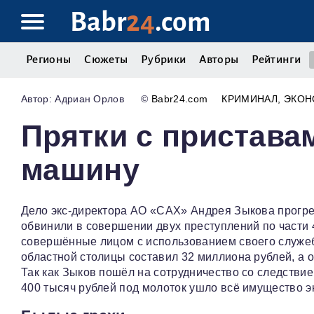
Babr
24
.com
Регионы
Сюжеты
Рубрики
Авторы
Рейтинги
Адриан Орлов
©
Babr24.com
КРИМИНАЛ
ЭКОН
Прятки с пристава
машину
Дело экс‑директора АО «САХ» Андрея Зыкова прогр
обвинили в совершении двух преступлений по части 
совершённые лицом с использованием своего служеб
областной столицы составил 32 миллиона рублей, а
Так как Зыков пошёл на сотрудничество со следстви
400 тысяч рублей под молоток ушло всё имущество эк