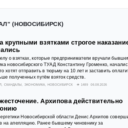
АЛ" (НОВОСИБИРСК)
а крупными взятками строгое наказани
чались
елу о взятках, которые предприниматели вручали бывше
ка новосибирского ТУАД Константину Громенко, началис
о хотят отправить в тюрьму на 10 лет и заставить оплати
ьше полученных путём взяток средств.
Л
СКАНДАЛЫ
ЭКОНОМИКА
НОВОСИБИРСК
1489
06.08.2026
ужесточение. Архипова действительно
лонию
нергетики Новосибирской области Денис Архипов соверш
в на апелляцию. Ранее бывшему чиновнику за