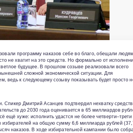
зовали программу наказов себе во благо, обещали людя
сто не хватит на это средств. Но формально от исполнен
 светлое будущее. В прошлом созыве реализовали всего
 нынешней сложной экономической ситуации. Для
м, ведь к следующему созыву показывать будет просто н
и. Спикер Дмитрий Асанцев подтвердил нехватку средств
тельств до 2030 года оценивается в 65 миллиардов рубл
всё ещё хуже: исполнить удастся не более четверти–трети
 избирателей на общую сумму 6,6 миллиарда рублей (37,
ысяч наказов. В ходе избирательной кампании было собр