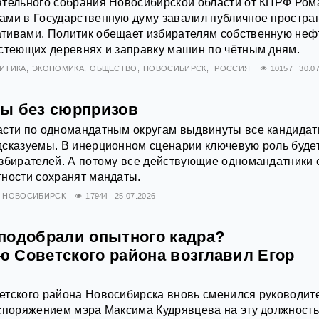
ательного собрания Новосибирской области от КПРФ Ром
ами в Государственную думу завалил публичное простра
тивами. Политик обещает избирателям собственную неф
стеющих деревнях и заправку машин по чётным дням.
ИТИКА
ЭКОНОМИКА
ОБЩЕСТВО
НОВОСИБИРСК
РОССИЯ
10157
30.0
ы без сюрпризов
асти по одномандатным округам выдвинуты все кандидат
дсказуемы. В инерционном сценарии ключевую роль буде
збирателей. А потому все действующие одномандатники 
ности сохранят мандаты.
НОВОСИБИРСК
17944
25.07.2026
подобрали опытного кадра?
 Советского района возглавил Егор
тского района Новосибирска вновь сменился руководите
аспоряжением мэра Максима Кудрявцева на эту должност