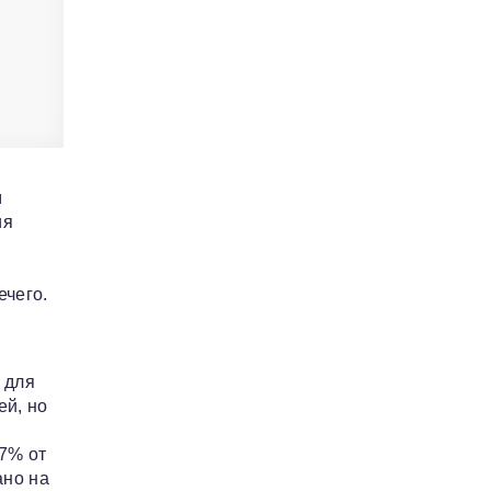
м
ия
ечего.
 для
ей, но
7% от
ано на