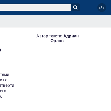
18+
Автор текста:
Адриан
Орлов
.
ь
стями
ит о
етверти
его
,