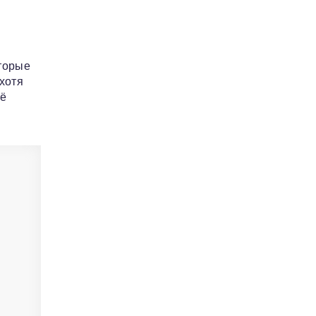
оторые
хотя
сё