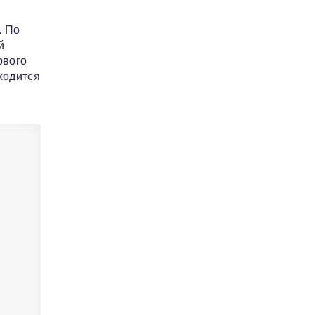
. По
й
рвого
ходится