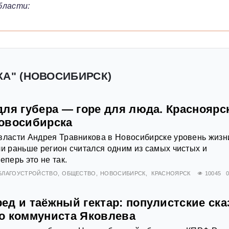
бласти:
КА" (НОВОСИБИРСК)
ля губера — горе для люда. Красноярс
овосибирска
власти Андрея Травникова в Новосибирске уровень жизн
ли раньше регион считался одним из самых чистых и
еперь это не так.
БЛАГОУСТРОЙСТВО
ОБЩЕСТВО
НОВОСИБИРСК
КРАСНОЯРСК
10045
0
ед и таёжный гектар: популистские ска
о коммуниста Яковлева