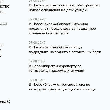
ан
07.08 22:44
В Новосибирске завершают обустройство
нство
нового освещения на двух улицах
ть,
07.08 17:47
В Новосибирской области мужчина
7.2026
предстанет перед судом за незаконное
хранение боеприпасов
07.08 15:47
ы.
В Новосибирской области ищут
т
подрядчика на поднятие затонувших барж
с
07.08 11:58
В новосибирском аэропорту за
контрабанду задержали мужчину
07.08 11:50
В Новосибирске от регоператора по
вывозу мусора требуют два миллиарда
ль. С
ь