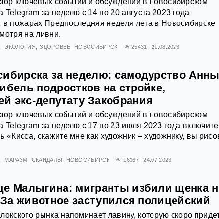
бзор ключевых событий и обсуждений в новосибирском
 Telegram за неделю с 14 по 20 августа 2023 года
я в пожарах Предпоследняя неделя лета в Новосибирске
мотря на ливни.
Я
ЭКОЛОГИЯ
ЗДОРОВЬЕ
НОВОСИБИРСК
25431
21.08.2023
сибирска за неделю: самодурство Анн
ибель подростков на стройке,
й экс-депутату Закобрания
бзор ключевых событий и обсуждений в новосибирском
 Telegram за неделю с 17 по 23 июля 2023 года включите
ь «Кисса, скажите мне как художник – художнику, вы рисо
Я
МАРАЗМ
СКАНДАЛЫ
НОВОСИБИРСК
16367
24.07.2023
це Малыгина: мигранты избили щенка н
. За животное заступился полицейский
локского рынка напоминает лавину, которую скоро приде