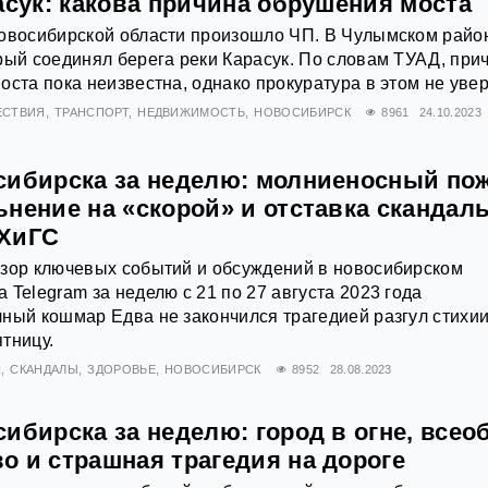
асук: какова причина обрушения моста
Новосибирской области произошло ЧП. В Чулымском райо
рый соединял берега реки Карасук. По словам ТУАД, при
оста пока неизвестна, однако прокуратура в этом не уве
ЕСТВИЯ
ТРАНСПОРТ
НЕДВИЖИМОСТЬ
НОВОСИБИРСК
8961
24.10.2023
сибирска за неделю: молниеносный пож
нение на «скорой» и отставка скандал
НХиГС
бзор ключевых событий и обсуждений в новосибирском
 Telegram за неделю с 21 по 27 августа 2023 года
ный кошмар Едва не закончился трагедией разгул стихии
тницу.
Я
СКАНДАЛЫ
ЗДОРОВЬЕ
НОВОСИБИРСК
8952
28.08.2023
ибирска за неделю: город в огне, всео
о и страшная трагедия на дороге