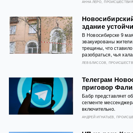
АННА ЛЕРО
ПРОИСШЕСТВИ
Новосибирский
здание устойч
В Новосибирске 9 мая
эвакуированы жители.
трещины, что ставило
разобраться, чья хал
ЛЕВ БЛИССОВ
ПРОИСШЕСТ
Телеграм Ново
приговор Фали
Бабр представляет о
сегменте мессенджера
включительно.
АНДРЕЙ ИГНАТЬЕВ
ПРОИСШ