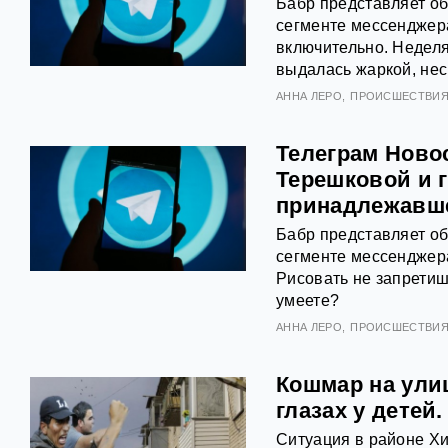
Бабр представляет о
сегменте мессенджера
включительно. Недел
выдалась жаркой, нес
АННА ЛЕРО
ПРОИСШЕСТВИ
Телеграм Ново
Терешковой и г
принадлежавше
Бабр представляет о
сегменте мессенджера
Рисовать не запретиш
умеете?
АННА ЛЕРО
ПРОИСШЕСТВИ
Кошмар на ули
глазах у детей
Ситуация в районе Хи