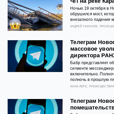
ЧП на реке Кар
Ночью 19 октября в 
обрушился мост, кото
внезапного падения м
АНДРЕЙ ТИХОНОВ
ПРОИСШ
Телеграм Ново
массовое уволь
директора РА
Бабр представляет о
сегменте мессенджера
включительно. Полноч
полночь в прошлую пя
АННА ЛЕРО
ПРОИСШЕСТВИ
Телеграм Новос
помешательств