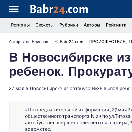
Babr
24
.com
Регионы
Сюжеты
Рубрики
Авторы
Рейтинги
Лев Блиссов
©
Babr24.com
ПРОИСШЕСТВИЯ
Т
В Новосибирске из
ребенок. Прокурат
27 мая в Новосибирске из автобуса №29 выпал ребен
«По предварительной информации, 27 мая 2
общественного транспорта N 29 по ул.Титова
автобуса несовершеннолетнего пассажира, 2
ведомстве.