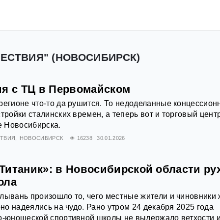
ШЕСТВИЯ" (НОВОСИБИРСК)
ия с ТЦ в Первомайском
регионе что-то да рушится. То недоделанные концессион
тройки сталинских времен, а теперь вот и торговый цент
 Новосибирска.
ТВИЯ
НОВОСИБИРСК
16238
30.01.2026
Титаник»: в Новосибирской области ру
ола
лывань произошло то, чего местные жители и чиновники
рно надеялись на чудо. Рано утром 24 декабря 2025 года
ко-юношеской спортивной школы не выдержало ветхости 