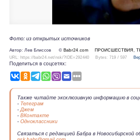
Фото: из открытых источников
Лев Блиссов
©
Babr24.com
ПРОИСШЕСТВИЯ
Т
URL: https://babr24.net/nsk/?IDE=292440
Bytes: 719 / 597
Ве
Поделиться в соцсетях:
Также читайте эксклюзивную информацию в соц
-
Телеграм
-
Джем
-
ВКонтакте
-
Одноклассники
Связаться с редакцией Бабра в Новосибирской о
nsk.babr@gmail.com