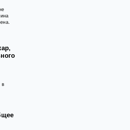
не
чина
рена.
ар,
ьного
 в
бщее