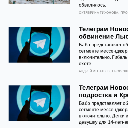
обвалилось.
ОКТЯБРИНА ТИХОНОВА
ПРО
Телеграм Новос
обвинение Лыс
Бабр представляет о
сегменте мессенджера
включительно. Гибель
охоте.
АНДРЕЙ ИГНАТЬЕВ
ПРОИСШ
Телеграм Ново
подростка и К
Бабр представляет о
сегменте мессенджера
включительно. Детки 
девушку для 14-летне