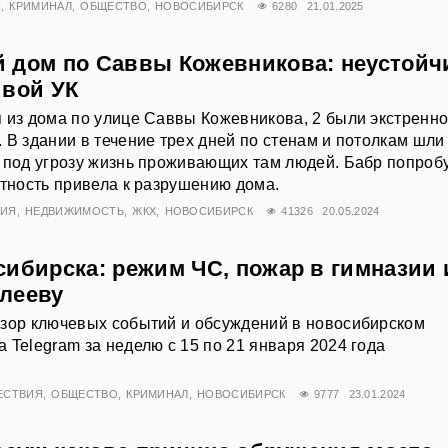
Я
КРИМИНАЛ
ОБЩЕСТВО
НОВОСИБИРСК
6280
21.01.2025
 дом по Саввы Кожевникова: неустойч
ивой УК
 из дома по улице Саввы Кожевникова, 2 были экстренн
 В здании в течение трех дней по стенам и потолкам шли
 под угрозу жизнь проживающих там людей. Бабр попроб
атность привела к разрушению дома.
ВИЯ
НЕДВИЖИМОСТЬ
ЖКХ
НОВОСИБИРСК
41326
20.05.2024
сибирска: режим ЧС, пожар в гимназии 
лееву
бзор ключевых событий и обсуждений в новосибирском
 Telegram за неделю с 15 по 21 января 2024 года
ЕСТВИЯ
ОБЩЕСТВО
КРИМИНАЛ
НОВОСИБИРСК
9777
23.01.2024