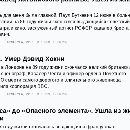
 для меня была главной. Паул Буткевич 12 июня в боль
атвии на 86 году жизни скончался выдающийся советский
еатра и кино, заслуженный артист РСФСР, кавалер Креста
евич.
...
КУЛЬТУРА
МИР
18608
13.06.2026
.. Умер Дэвид Хокни
 в Лондоне на 89 году жизни скончался великий британск
 сценограф, Кавалер Чести и офицер ордена Почётного
 О смерти самого дорогого и влиятельного живописца
ила корпорация BBC.
...
КУЛЬТУРА
МИР
19299
12.06.2026
са» до «Опасного элемента». Ушла из ж
пи
57 году жизни скончалась выдающаяся французская