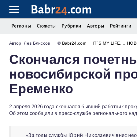
Babr
24
.com
Регионы
Сюжеты
Рубрики
Авторы
Рейтинги
Лев Блиссов
©
Babr24.com
IT`S MY LIFE...
НОВ
Скончался почетн
новосибирской пр
Еременко
2 апреля 2026 года скончался бывший работник про
Об этом сообщили в пресс-службе регионального над
«За годы службы Юрий Николаевич внес нео