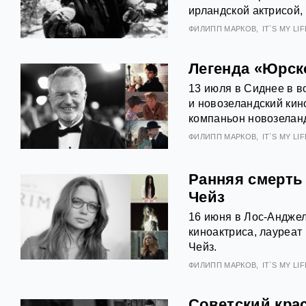
ирландской актрисой,
ФИЛИПП МАРКОВ
IT`S MY LIFE
Легенда «Юрск
13 июля в Сиднее в в
и новозеландский кин
компаньон новозеланд
ФИЛИПП МАРКОВ
IT`S MY LIFE
Ранняя смерть
Чейз
16 июня в Лос-Анджел
киноактриса, лауреат
Чейз.
ФИЛИПП МАРКОВ
IT`S MY LIFE
Советский кра