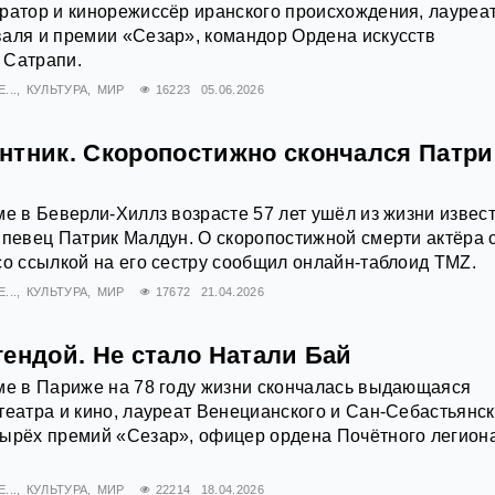
ратор и кинорежиссёр иранского происхождения, лауреа
аля и премии «Сезар», командор Ордена искусств
 Сатрапи.
...
КУЛЬТУРА
МИР
16223
05.06.2026
нтник. Скоропостижно скончался Патри
ме в Беверли-Хиллз возрасте 57 лет ушёл из жизни извес
 певец Патрик Малдун. О скоропостижной смерти актёра 
со ссылкой на его сестру сообщил онлайн-таблоид TMZ.
...
КУЛЬТУРА
МИР
17672
21.04.2026
ендой. Не стало Натали Бай
ме в Париже на 78 году жизни скончалась выдающаяся
театра и кино, лауреат Венецианского и Сан-Себастьянск
тырёх премий «Сезар», офицер ордена Почётного легион
...
КУЛЬТУРА
МИР
22214
18.04.2026