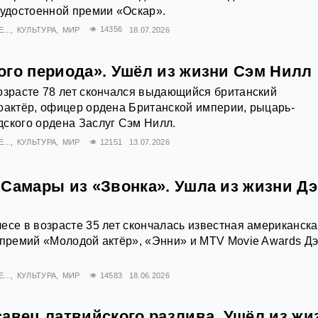
 удостоенной премии «Оскар».
...
КУЛЬТУРА
МИР
14356
18.07.2026
ого периода». Ушёл из жизни Сэм Нилл
озрасте 78 лет скончался выдающийся британский
оактёр, офицер ордена Британской империи, рыцарь-
ского ордена Заслуг Сэм Нилл.
...
КУЛЬТУРА
МИР
12151
13.07.2026
 Самары из «Звонка». Ушла из жизни Д
есе в возрасте 35 лет скончалась известная американск
 премий «Молодой актёр», «Энни» и MTV Movie Awards Д
...
КУЛЬТУРА
МИР
14583
18.06.2026
савец латвийского разлива. Ушёл из жи