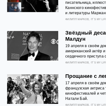
писательница, иллюст
Каннского кинофестив
и литературы Маржан
ФИЛИПП МАРКОВ
IT`S MY LIFE
Звёздный деса
Малдун
19 апреля в своём до
американский актёр и
сердечного приступа 
ФИЛИПП МАРКОВ
IT`S MY LIFE
Прощание с лег
17 апреля в своём до
французская актриса 
кинофестивалей и че
Натали Бай.
ФИЛИПП МАРКОВ
IT`S MY LIFE