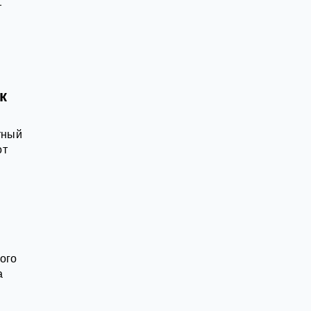
т
к
тный
от
ого
а