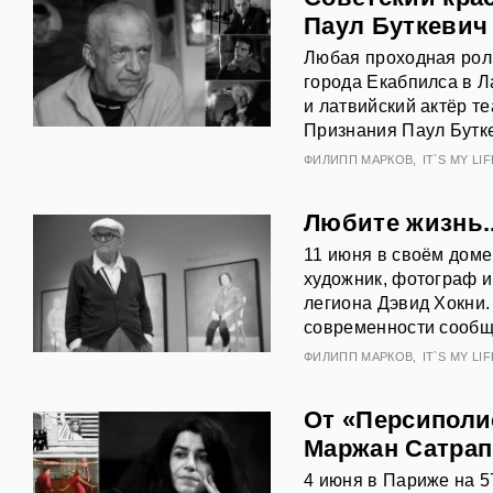
Паул Буткевич
Любая проходная роль
города Екабпилса в Л
и латвийский актёр т
Признания Паул Бутк
ФИЛИПП МАРКОВ
IT`S MY LIFE
Любите жизнь.
11 июня в своём доме
художник, фотограф и
легиона Дэвид Хокни.
современности сообщ
ФИЛИПП МАРКОВ
IT`S MY LIFE
От «Персиполи
Маржан Сатра
4 июня в Париже на 