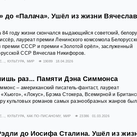
» до «Палача». Ушёл из жизни Вячесла
а 84 году жизни скончался выдающийся советский, белор
иссёр, лауреат премии Ленинского комсомола Белорусск
й премии СССР и премии «Золотой орёл», заслуженный
лорусской ССР Вячеслав Никифоров.
...
КУЛЬТУРА
МИР
19089
18.04.2026
лишь раз... Памяти Дэна Симмонса
ммонс – американский писатель-фантаст, лауреат
«Хьюго», «Локус», Брэма Стокера, Всемирной и Британс
ору культовых романов самых разнообразных жанров бы
...
КУЛЬТУРА
КАК ПО-ПИСАНОМУ
МИР
23386
01.03.2026
эдли до Иосифа Сталина. Ушёл из жиз