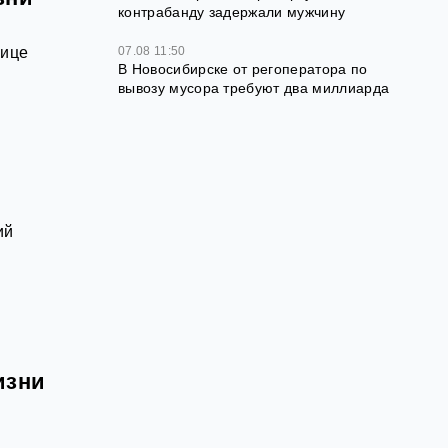
контрабанду задержали мужчину
07.08 11:50
нице
В Новосибирске от регоператора по
вывозу мусора требуют два миллиарда
ий
изни