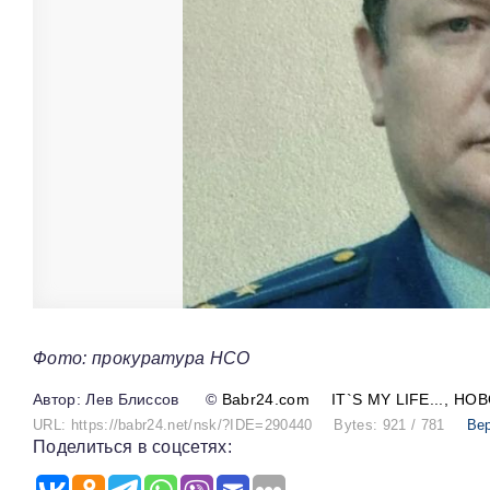
Фото: прокуратура НСО
Лев Блиссов
©
Babr24.com
IT`S MY LIFE...
НОВ
URL: https://babr24.net/nsk/?IDE=290440
Bytes: 921 / 781
Ве
Поделиться в соцсетях: