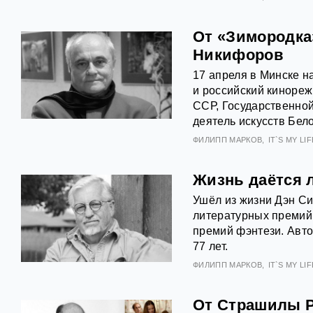
От «Зимородка
Никифоров
17 апреля в Минске н
и российский кинореж
ССР, Государственно
деятель искусств Бе
ФИЛИПП МАРКОВ
IT`S MY LIFE
Жизнь даётся 
Ушёл из жизни Дэн Си
литературных премий 
премий фэнтези. Авт
77 лет.
ФИЛИПП МАРКОВ
IT`S MY LIFE
От Страшилы Р