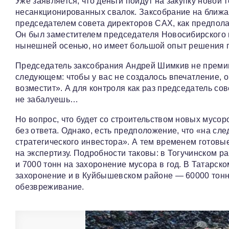
Уже заявляется, что деньги пойдут на закупку новой 
несанкционированных свалок. Заксобрание на ближа
председателем совета директоров САХ, как предпола
Он был заместителем председателя Новосибирского 
нынешней осенью, но имеет большой опыт решения 
Председатель заксобрания Андрей Шимкив не премин
следующем: чтобы у вас не создалось впечатление, о
возместит». А для контроля как раз председатель сов
не забалуешь…
Но вопрос, что будет со строительством новых мусо
без ответа. Однако, есть предположение, что «на сл
стратегического инвестора». А тем временем готовы
на экспертизу. Подробности таковы: в Тогучинском р
и 7000 тонн на захоронение мусора в год. В Татарск
захоронение и в Куйбышевском районе — 60000 тонн 
обезвреживание.