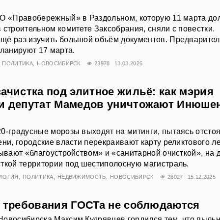
ПО «Правобережный» в Раздольном, которую 11 марта д
 строительном комитете Заксобрания, сняли с повестки.
щё раз изучить большой объём документов. Предварите
планируют 17 марта.
ПОЛИТИКА
НОВОСИБИРСК
23978
13.03.2026
ачистка под элитное жильё: как мэрия
и депутат Мамедов уничтожают Инюше
0-градусные морозы выходят на митинги, пытаясь отсто
ени, городские власти перекраивают карту реликтового ле
зывают «благоустройством» и «санитарной очисткой», на 
ткой территории под шестиполосную магистраль.
ЛОГИЯ
ПОЛИТИКА
НЕДВИЖИМОСТЬ
НОВОСИБИРСК
26027
15.12.2025
: требования ГОСТа не соблюдаются
Новосибирска Максим Кудрявцев гордился тем, что пыль