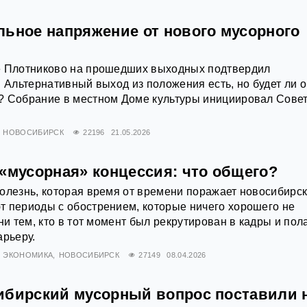
льное напряжение от нового мусорного
е Плотниково на прошедших выходных подтвердил
. Альтернативный выход из положения есть, но будет ли 
? Собрание в местном Доме культуры инициировал Сове
.
НОВОСИБИРСК
22196
21.05.2026
«мусорная» концессия: что общего?
олезнь, которая время от времени поражает новосибирс
т периоды с обострением, которые ничего хорошего не
ни тем, кто в тот момент был рекрутирован в кадры и пол
арьеру.
ЭКОНОМИКА
НОВОСИБИРСК
27149
08.04.2026
ибирский мусорный вопрос поставили 