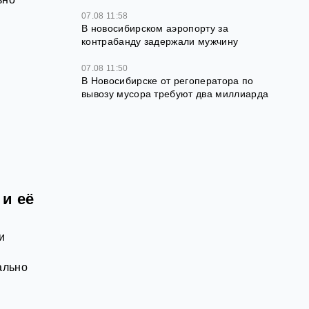
07.08 11:58
В новосибирском аэропорту за
контрабанду задержали мужчину
07.08 11:50
В Новосибирске от регоператора по
вывозу мусора требуют два миллиарда
и её
и
ально