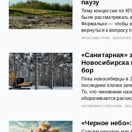
паузу
Тему концессии по К
были рассматривать в
Формально — чтобы е
вернуться к вопросу 
ЯРОСЛАВА ГРИН
ЭКОЛОГИЯ
«Санитарная» з
Новосибирска 
бор
Пока новосибирцы в 2
последние клочки зел
То, что чиновники на
оборачивается расчис
ОКТЯБРИНА ТИХОНОВА
ЭКО
«Черное небо»
Совсем недавно мэр 