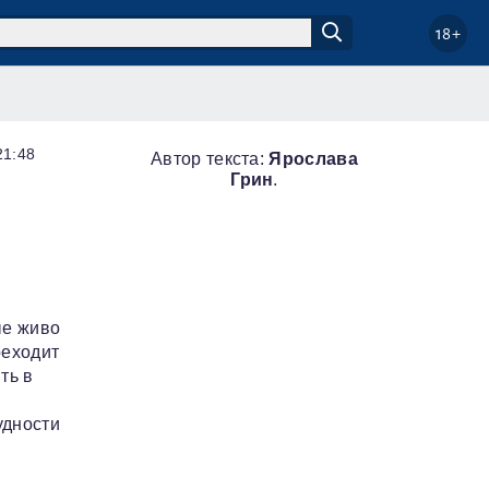
18+
21:48
Автор текста:
Ярослава
Грин
.
ые живо
реходит
ть в
удности