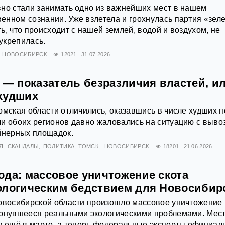
но стали занимать одно из важнейших мест в нашем
нном сознании. Уже взлетела и грохнулась партия «зел
ь, что происходит с нашей землей, водой и воздухом, не
 укрепилась.
НОВОСИБИРСК
12021
31.07.2026
 — показатель безразличия властей, и
худших
омская области отличились, оказавшись в числе худших п
и обоих регионов давно жаловались на ситуацию с выво
йнерных площадок.
Я
СКАНДАЛЫ
ПОЛИТИКА
ТОМСК
НОВОСИБИРСК
18201
21.06.2026
ода: массовое уничтожение скота
ологическим бедствием для Новосибир
Новосибирской области произошло массовое уничтожение
ернувшееся реальными экологическими проблемами. Мес
у ещё в марте, а теперь федеральные эксперты официал