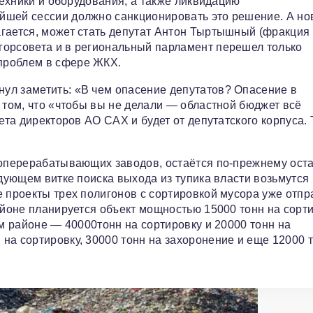
техники и оборудования, а также ликвидацию
йшей сессии должно санкционировать это решение. А н
гается, может стать депутат Антон Тыртышный (фракция
горсовета и в региональный парламент перешел только
проблем в сфере ЖКХ.
ул заметить: «В чем опасение депутатов? Опасение в
 том, что «чтобы вы не делали — областной бюджет всё
ета директоров АО САХ и будет от депутатского корпуса. 
роперерабатывающих заводов, остаётся по-прежнему ост
едующем витке поиска выхода из тупика власти возьмутся 
е проекты трех полигонов с сортировкой мусора уже отп
айоне планируется объект мощностью 15000 тонн на сорт
ом районе — 40000тонн на сортировку и 20000 тонн на
на сортировку, 30000 тонн на захоронение и еще 12000 