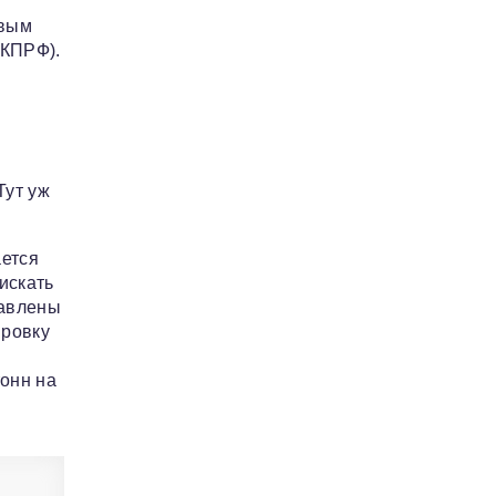
овым
 КПРФ).
Тут уж
ается
искать
равлены
ировку
тонн на