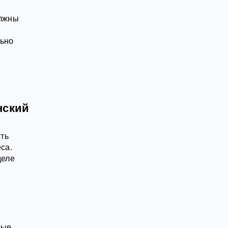
олжны
льно
нский
ять
са.
деле
ные