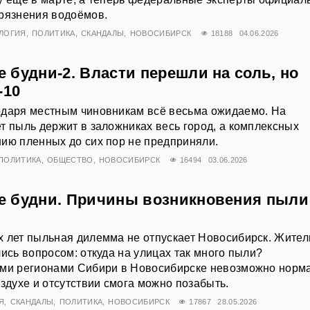
грязнения водоёмов.
ЛОГИЯ
ПОЛИТИКА
СКАНДАЛЫ
НОВОСИБИРСК
18188
04.06.2026
 будни-2. Власти перешли на соль, но
-10
одаря местным чиновникам всё весьма ожидаемо. На
т пыль держит в заложниках весь город, а комплексных
ию пленных до сих пор не предприняли.
ПОЛИТИКА
ОБЩЕСТВО
НОВОСИБИРСК
16494
03.06.2026
 будни. Причины возникновения пыли 
 лет пыльная дилемма не отпускает Новосибирск. Жител
лись вопросом: откуда на улицах так много пыли?
ими регионами Сибири в Новосибирске невозможно норм
оздухе и отсутствии смога можно позабыть.
Я
СКАНДАЛЫ
ПОЛИТИКА
НОВОСИБИРСК
17867
28.05.2026