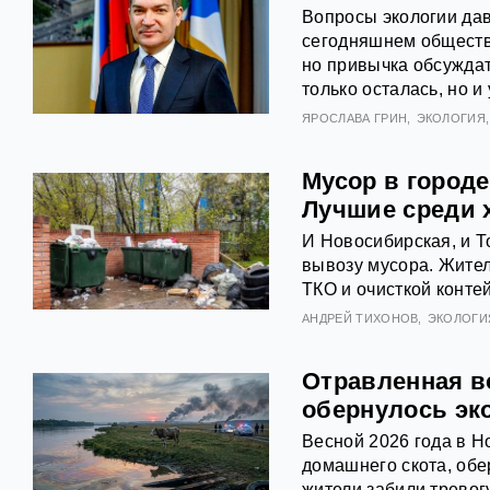
Вопросы экологии дав
сегодняшнем обществе
но привычка обсуждат
только осталась, но и
ЯРОСЛАВА ГРИН
ЭКОЛОГИЯ
Мусор в городе
Лучшие среди 
И Новосибирская, и Т
вывозу мусора. Жител
ТКО и очисткой конте
АНДРЕЙ ТИХОНОВ
ЭКОЛОГИ
Отравленная в
обернулось эк
Весной 2026 года в 
домашнего скота, об
жители забили тревог