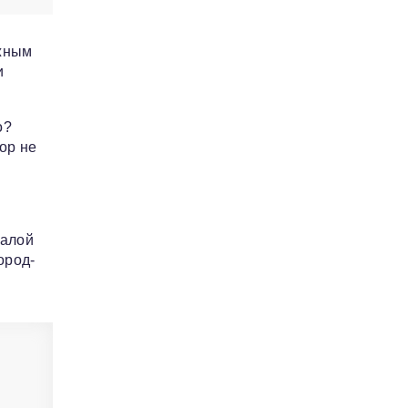
лжным
и
о?
ор не
талой
ород-