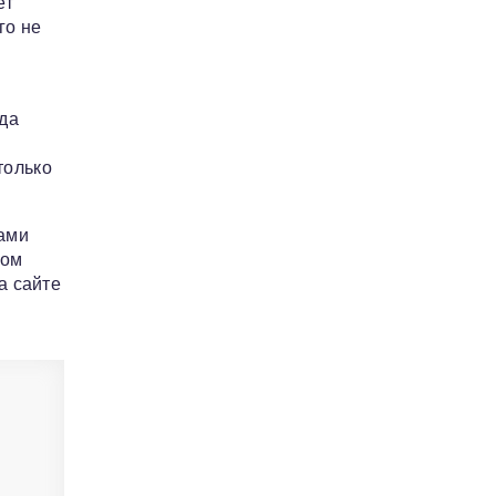
ет
го не
ода
только
ами
том
а сайте