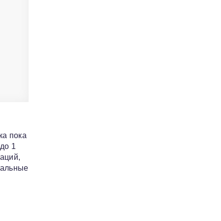
ка пока
до 1
аций,
еальные