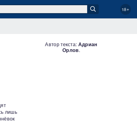
18+
Автор текста:
Адриан
Орлов
.
дят
сь лишь
внёвок