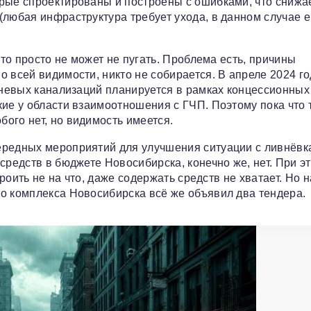
рые спроектированы и построены с ошибками, что снижа
(любая инфраструктура требует ухода, в данном случае е
это просто не может не пугать. Проблема есть, причины
 всей видимости, никто не собирается. В апреле 2024 г
ивневых канализаций планируется в рамках концессионных
кие у области взаимоотношения с ГЧП. Поэтому пока что 
ого нет, но видимость имеется.
ередных мероприятий для улучшения ситуации с ливнёвк
средств в бюджете Новосибирска, конечно же, нет. При э
троить не на что, даже содержать средств не хватает. Но н
о комплекса Новосибирска всё же объявил два тендера.