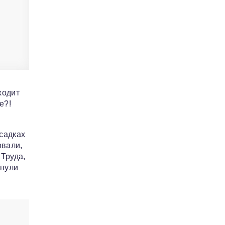
ходит
е?!
осадках
овали,
 Труда,
инули