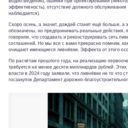
водоотведения), ошибки при проектировании (некото
эффективность), отсутствие должного обслуживания 
наблюдается).
Скоро осень, а значит, дождей станет ещё больше, а 
обозначены, но предпринимать реальные действия, по
говорили, что создавать и реконструировать сеть л
соглашений. Но мы все с вами прекрасно помним, ка
очищают имеющиеся ливнёвки. Эффекта от этого особ
По расчётам прошлого года, на реализацию первооч
требуется не менее десяти миллиардов рублей. Этих 
власти в 2024 году заявили, что ливнёвки не то что с
госзакупок Департамент дорожно-благоустроительног