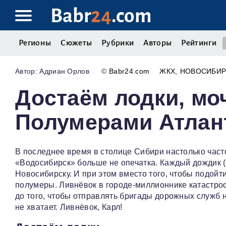
Babr
24
.com
Регионы
Сюжеты
Рубрики
Авторы
Рейтинги
Адриан Орлов
©
Babr24.com
ЖКХ
НОВОСИБИР
Достаём лодки, мо
Полумерами Атлан
В последнее время в столице Сибири настолько час
«Водосибирск» больше не опечатка. Каждый дождик (
Новосибирску. И при этом вместо того, чтобы подойт
полумеры. Ливнёвок в городе-миллионнике катастро
до того, чтобы отправлять бригады дорожных служб 
не хватает. Ливнёвок, Карл!