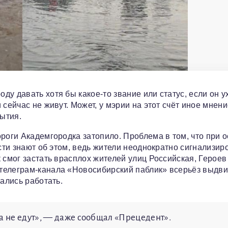
у давать хотя бы какое-то звание или статус, если он у
сейчас не живут. Может, у мэрии на этот счёт иное мнени
ытия.
роги Академгородка затопило. Проблема в том, что при 
асти знают об этом, ведь жители неоднократно сигнализир
 смог застать врасплох жителей улиц Российская, Героев
телеграм-канала «Новосибирский паблик» всерьёз выдв
зались работать.
а не едут», — даже сообщал «Прецедент».