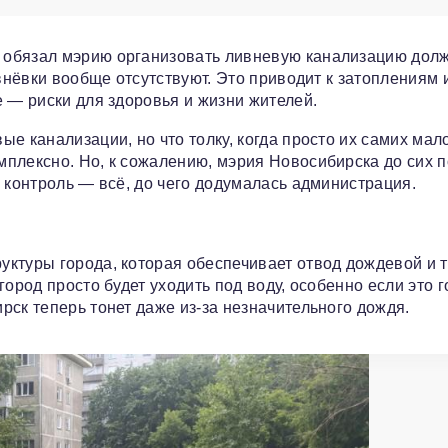
 обязал мэрию организовать ливневую канализацию до
ивнёвки вообще отсутствуют. Это приводит к затоплениям 
 — риски для здоровья и жизни жителей.
е канализации, но что толку, когда просто их самих мал
плексно. Но, к сожалению, мэрия Новосибирска до сих п
 контроль — всё, до чего додумалась администрация.
ктуры города, которая обеспечивает отвод дождевой и 
ород просто будет уходить под воду, особенно если это г
рск теперь тонет даже из-за незначительного дождя.