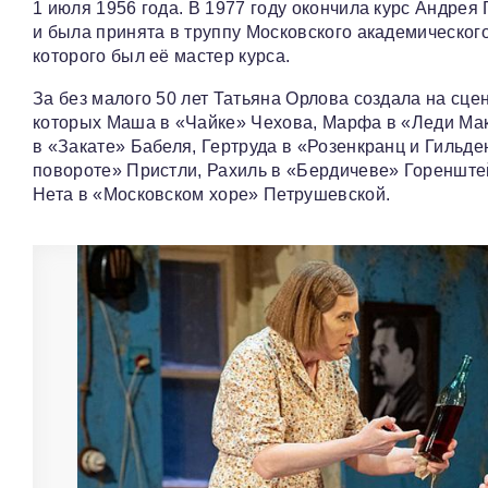
1 июля 1956 года. В 1977 году окончила курс Андрея
и была принята в труппу Московского академическог
которого был её мастер курса.
За без малого 50 лет Татьяна Орлова создала на сце
которых Маша в «Чайке» Чехова, Марфа в «Леди Мак
в «Закате» Бабеля, Гертруда в «Розенкранц и Гиль
повороте» Пристли, Рахиль в «Бердичеве» Горенште
Нета в «Московском хоре» Петрушевской.