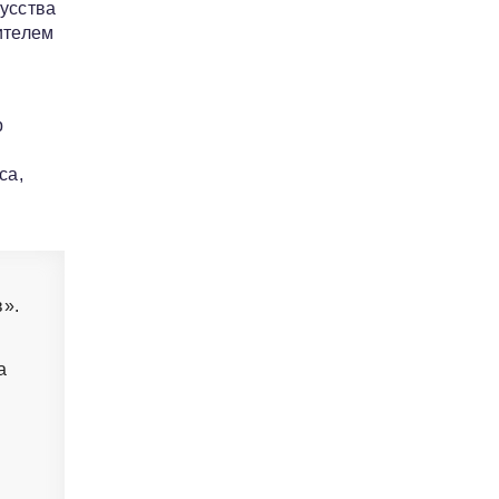
кусства
ителем
и
р
са,
в».
а