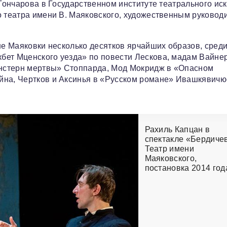
 Гончарова в Государственном институте театрального ис
о театра имени В. Маяковского, художественным руковод
не Маяковки несколько десятков ярчайших образов, сред
бет Мценского уезда» по повести Лескова, мадам Вайне
денстерн мертвы» Стоппарда, Мод Мокридж в «Опасном
йна, Чертков и Аксинья в «Русском романе» Ивашкявичю
Рахиль Капцан в
спектакле «Бердиче
Театр имени
Маяковского,
постановка 2014 год