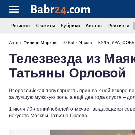
Babr
24
.com
Регионы
Сюжеты
Рубрики
Авторы
Рейтинги
Филипп Марков
©
Babr24.com
КУЛЬТУРА
СОБ
Телезвезда из Мая
Татьяны Орловой
Всероссийская популярность пришла к ней вскоре по
за лучшую мужскую роль, а ещё два года спустя – до
1 июля 70-летний юбилей отмечает выдающаяся совет
искусств Москвы Татьяна Орлова.