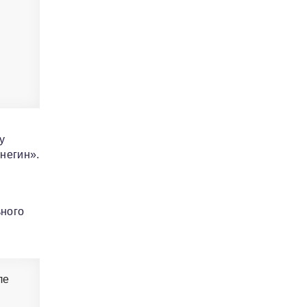
у
негин».
ьного
ле