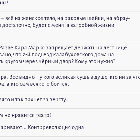
аны!
 – всё на женское тело, на раковые шейки, на абрау-
 достаточно, будет с меня, а загробной жизни
Разве Карл Маркс запрещает держать на лестнице
зано, что 2‑й подьезд калабуховского дома на
ь кругом через чёрный двор? Кому это нужно?
а. Всё видно – у кого великая сушь в душе, кто ни за чт
а, а кто сам всякого боится.
ясо и так пахнет за версту.
м не нравится театр?
оваривают... Контрреволюция одна.