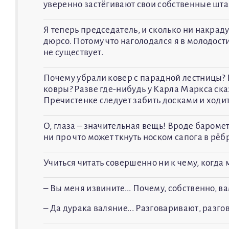
уверенно застёгивают свои собственные шт
Я теперь председатель, и сколько ни накраду
дюрсо. Потому что наголодался я в молодости
не существует.
Почему убрали ковер с парадной лестницы? 
ковры? Разве где-нибудь у Карла Маркса ска
Пречистенке следует забить досками и ходит
О, глаза – значительная вещь! Вроде барометр
ни про что может ткнуть носком сапога в рёбр
Учиться читать совершенно ни к чему, когда м
– Вы меня извините... Почему, собственно, ва
– Да дурака валяние... Разговаривают, разг