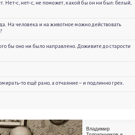
 Нет‑с, нет‑с, не поможет, какой бы он ни был: белый,
гда. На человека и на животное можно действовать
?
ого бы оно ни было направлено. Доживите до старости
омирать‑то ещё рано, а отчаяние – и подлинно грех.
Владимир
Толоконников и