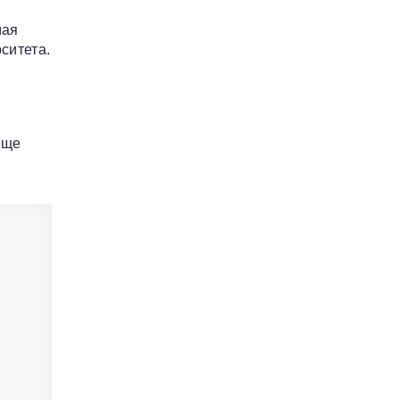
мая
ситета.
ище