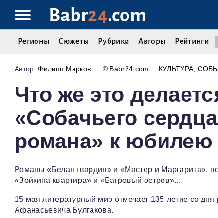
Babr
24
.com
Регионы
Сюжеты
Рубрики
Авторы
Рейтинги
Филипп Марков
©
Babr24.com
КУЛЬТУРА
СОБ
Что же это делаетс
«Собачьего сердца
романа» к юбилею
Романы «Белая гвардия» и «Мастер и Маргарита», п
«Зойкина квартира» и «Багровый остров»...
15 мая литературный мир отмечает 135‑летие со дня
Афанасьевича Булгакова.