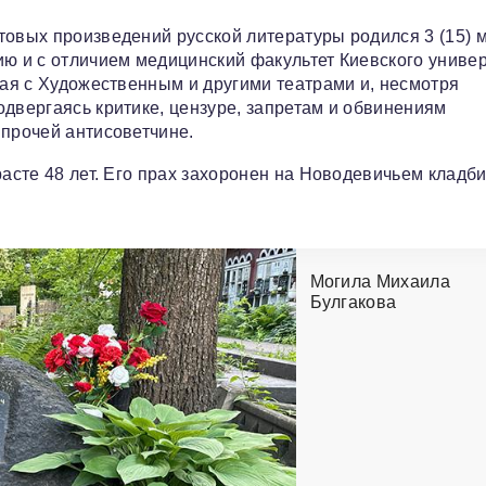
товых произведений русской литературы родился 3 (15) 
ию и с отличием медицинский факультет Киевского универ
чая с Художественным и другими театрами и, несмотря
одвергаясь критике, цензуре, запретам и обвинениям
 прочей антисоветчине.
расте 48 лет. Его прах захоронен на Новодевичьем кладб
Могила Михаила
Булгакова