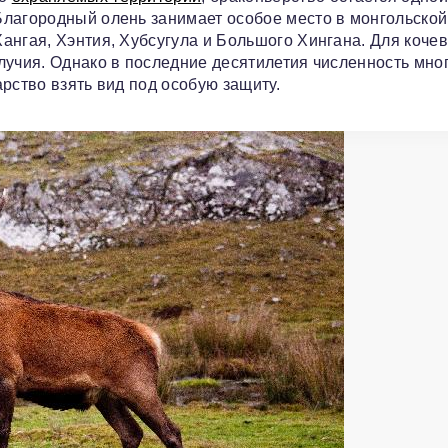
Благородный олень занимает особое место в монгольской
ангая, Хэнтия, Хубсугула и Большого Хингана. Для коче
лучия. Однако в последние десятилетия численность мно
рство взять вид под особую защиту.