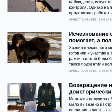
наблюдения, искусст
контроля. Однако на 
продолжают работать 
ЭРНЕСТ БААТЫРЕВ
БРАТЬЯ 
Исчезновение 
помогает, а по
Хозяин племенного мо
готовили к участию в
рамки частной беды 
также подхватили во
ЭРНЕСТ БААТЫРЕВ
БРАТЬЯ 
Возвращение н
доисторически
Монголия получила об
было вывезено из стр
оседания в частных к