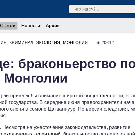
Статьи
Новости
Архив
ШИЕ
КРИМИНАЛ
ЭКОЛОГИЯ
МОНГОЛИЯ
20612
е: браконьерство по
т Монголии
д ли привлек бы внимание широкой общественности, есл
аной государства. В середине июня правоохранители нача
ного оленя в сомоне Цагааннуур. По версии следствия, 
ия.
 Несмотря на ужесточение законодательства, развитие
бо
охраняемых территорий
, браконьерство остается одной