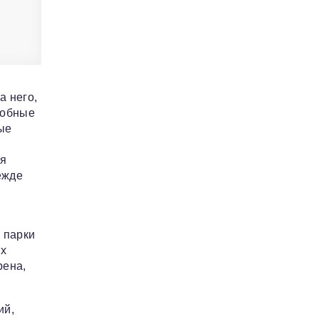
а него,
добные
ые
ия
ежде
 парки
их
рена,
ий,