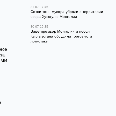
31.07 17:46
Сотни тонн мусора убрали с территории
озера Хувсгул в Монголии
30.07 19:35
Вице-премьер Монголии и посол
Кыргызстана обсудили торговлю и
логистику
тное
 за
 СМИ
е