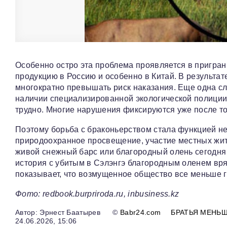
Особенно остро эта проблема проявляется в пригра
продукцию в Россию и особенно в Китай. В результа
многократно превышать риск наказания. Еще одна сл
наличии специализированной экологической полиции 
трудно. Многие нарушения фиксируются уже после тог
Поэтому борьба с браконьерством стала функцией не
природоохранное просвещение, участие местных жите
живой снежный барс или благородный олень сегодня
история с убитым в Сэлэнгэ благородным оленем вр
показывает, что возмущенное общество все меньше г
Фото: redbook.burpriroda.ru, inbusiness.kz
Эрнест Баатырев
©
Babr24.com
БРАТЬЯ МЕНЬ
24.06.2026, 15:06