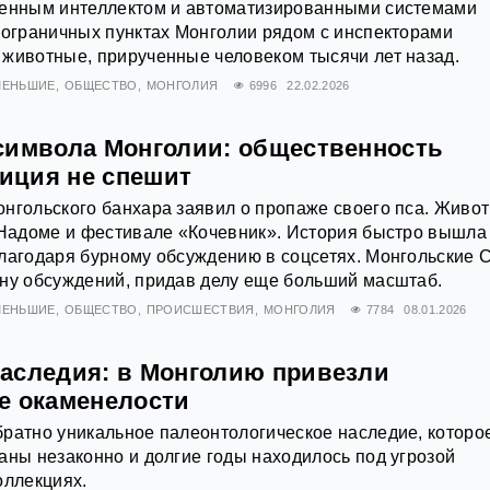
венным интеллектом и автоматизированными системами
пограничных пунктах Монголии рядом с инспекторами
животные, прирученные человеком тысячи лет назад.
МЕНЬШИЕ
ОБЩЕСТВО
МОНГОЛИЯ
6996
22.02.2026
символа Монголии: общественность
лиция не спешит
нгольского банхара заявил о пропаже своего пса. Живо
 Надоме и фестивале «Кочевник». История быстро вышла
благодаря бурному обсуждению в соцсетях. Монгольские
лну обсуждений, придав делу еще больший масштаб.
МЕНЬШИЕ
ОБЩЕСТВО
ПРОИСШЕСТВИЯ
МОНГОЛИЯ
7784
08.01.2026
аследия: в Монголию привезли
е окаменелости
ратно уникальное палеонтологическое наследие, которо
аны незаконно и долгие годы находилось под угрозой
оллекциях.