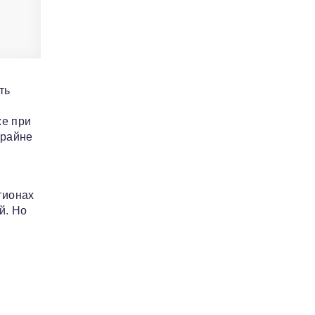
ть
же при
крайне
гионах
й. Но