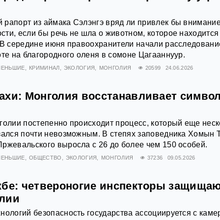
 рапорт из аймака Сэлэнгэ вряд ли привлек бы внимани
ти, если бы речь не шла о животном, которое находится
 В середине июня правоохранители начали расследовани
оте на благородного оленя в сомоне Цагааннуур.
МЕНЬШИЕ
КРИМИНАЛ
ЭКОЛОГИЯ
МОНГОЛИЯ
20599
24.06.2026
ахи: Монголия восстанавливает симво
голии постепенно происходит процесс, который еще неск
зался почти невозможным. В степях заповедника Хомын 
ржевальского выросла с 26 до более чем 150 особей.
МЕНЬШИЕ
ОБЩЕСТВО
ЭКОЛОГИЯ
МОНГОЛИЯ
37236
09.05.2026
жбе: четвероногие инспекторы защища
олии
нологий безопасность государства ассоциируется с кам