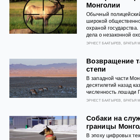
Монголии
Обычный полицейский
широкой общественнос
охраной государства.
дела о незаконной ох
ЭРНЕСТ БААТЫРЕВ
БРАТЬЯ 
Возвращение т
степи
В западной части Мон
десятилетий назад ка
численность лошади П
ЭРНЕСТ БААТЫРЕВ
БРАТЬЯ 
Собаки на слу
границы Монг
В эпоху цифровых тех