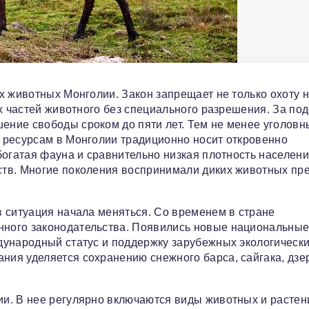
 животных Монголии. Закон запрещает не только охоту н
ых частей животного без специального разрешения. За по
ние свободы сроком до пяти лет. Тем не менее уголовн
 ресурсам в Монголии традиционно носит откровенно
богатая фауна и сравнительно низкая плотность населен
ств. Многие поколения воспринимали диких животных пр
 ситуация начала меняться. Со временем в стране
ного законодательства. Появились новые национальные
дународный статус и поддержку зарубежных экологическ
ия уделяется сохранению снежного барса, сайгака, дзе
и. В нее регулярно включаются виды животных и растен