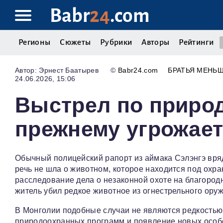
Babr
24
.com
Регионы
Сюжеты
Рубрики
Авторы
Рейтинги
Эрнест Баатырев
©
Babr24.com
БРАТЬЯ МЕНЬ
24.06.2026, 15:06
Выстрел по природ
прежнему угрожае
Обычный полицейский рапорт из аймака Сэлэнгэ вря
речь не шла о животном, которое находится под охр
расследование дела о незаконной охоте на благород
житель убил редкое животное из огнестрельного оруж
В Монголии подобные случаи не являются редкостью.
природоохранных программ и появление новых осо