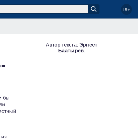
18+
Автор текста:
Эрнест
Баатырев
.
-
и бы
ли
местный
 из