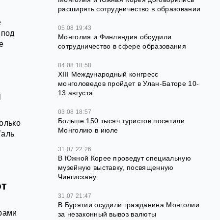
расширять сотрудничество в образовании
е
05.08 19:43
 под
Монголия и Финляндия обсудили
е
сотрудничество в сфере образования
04.08 18:58
XIII Международный конгресс
монголоведов пройдет в Улан-Баторе 10-
13 августа
л
03.08 18:57
Больше 150 тысяч туристов посетили
олько
Монголию в июле
Таль
31.07 22:26
В Южной Корее проведут специальную
музейную выставку, посвященную
Чингисхану
ют
31.07 21:47
В Бурятии осудили гражданина Монголии
ерами
за незаконный вывоз валюты