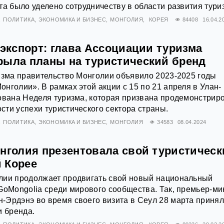
та было уделено сотрудничеству в области развития тури
ПОЛИТИКА
ЭКОНОМИКА И БИЗНЕС
МОНГОЛИЯ
КОРЕЯ
84408
16.04.2
 экспорт: глава Ассоциации туризма
рыла планы на туристический бренд
изма правительство Монголии объявило 2023-2025 годы
нголии». В рамках этой акции с 15 по 21 апреля в Улан-
ована Неделя туризма, которая призвана продемонстрир
ти успехи туристического сектора страны.
ПОЛИТИКА
ЭКОНОМИКА И БИЗНЕС
МОНГОЛИЯ
34583
08.04.2024
онголия презентовала свой туристическ
 Корее
лии продолжает продвигать свой новый национальный
GoMongolia среди мирового сообщества. Так, премьер-ми
-Эрдэнэ во время своего визита в Сеул 28 марта приня
и бренда.