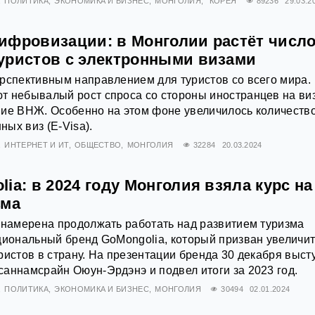
ПОЛИТИКА
ЭКОНОМИКА И БИЗНЕС
МОНГОЛИЯ
КОРЕЯ
89236
29.03.2
ифровизации: в Монголии растёт числ
уристов с электронными визами
рспективным направлением для туристов со всего мира.
т небывалый рост спроса со стороны иностранцев на ви
ние ВНЖ. Особенно на этом фоне увеличилось количеств
ых виз (E-Visa).
ИНТЕРНЕТ И ИТ
ОБЩЕСТВО
МОНГОЛИЯ
32284
20.03.2024
ia: в 2024 году Монголия взяла курс на
зма
 намерена продолжать работать над развитием туризма
циональный бренд GoMongolia, который призван увеличи
ристов в страну. На презентации бренда 30 декабря выст
аннамсрайн Оюун-Эрдэнэ и подвел итоги за 2023 год.
ПОЛИТИКА
ЭКОНОМИКА И БИЗНЕС
МОНГОЛИЯ
30494
02.01.2024