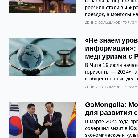
отрасли за первое по
россиян стали выбира
поездок, а монголы н
ДЕНИС БОЛЬШАКОВ
ТУРИЗМ
«Не знаем уро
информации»: 
медтуризма с 
В Чите 19 июля нача
горизонты — 2024», 
и общественные деяте
ДЕНИС БОЛЬШАКОВ
ТУРИЗМ
GoMongolia: М
для развития с
В марте 2024 года п
совершил визит в Юж
экономическое и куль