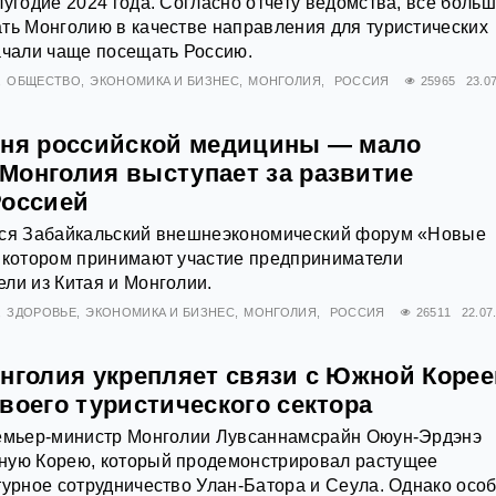
лугодие 2024 года. Согласно отчету ведомства, всё боль
ть Монголию в качестве направления для туристических
ачали чаще посещать Россию.
ОБЩЕСТВО
ЭКОНОМИКА И БИЗНЕС
МОНГОЛИЯ
РОССИЯ
25965
23.0
вня российской медицины — мало
Монголия выступает за развитие
Россией
лся Забайкальский внешнеэкономический форум «Новые
в котором принимают участие предприниматели
ли из Китая и Монголии.
ЗДОРОВЬЕ
ЭКОНОМИКА И БИЗНЕС
МОНГОЛИЯ
РОССИЯ
26511
22.07
онголия укрепляет связи с Южной Корее
воего туристического сектора
ремьер-министр Монголии Лувсаннамсрайн Оюун-Эрдэнэ
ную Корею, который продемонстрировал растущее
турное сотрудничество Улан-Батора и Сеула. Однако осо