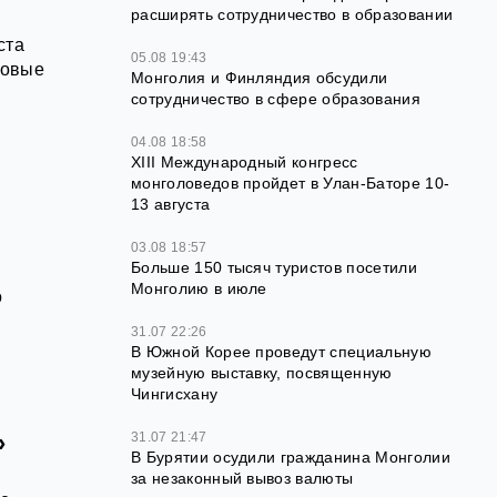
расширять сотрудничество в образовании
ста
05.08 19:43
новые
Монголия и Финляндия обсудили
сотрудничество в сфере образования
04.08 18:58
XIII Международный конгресс
монголоведов пройдет в Улан-Баторе 10-
13 августа
й
03.08 18:57
Больше 150 тысяч туристов посетили
Монголию в июле
о
31.07 22:26
В Южной Корее проведут специальную
музейную выставку, посвященную
Чингисхану
»
31.07 21:47
В Бурятии осудили гражданина Монголии
за незаконный вывоз валюты