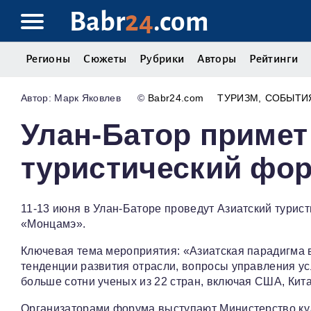
Babr
24
.com
Регионы
Сюжеты
Рубрики
Авторы
Рейтинги
Марк Яковлев
©
Babr24.com
ТУРИЗМ
СОБЫТИ
Улан-Батор примет
туристический фор
11-13 июня в Улан-Баторе проведут Азиатский турис
«Монцамэ».
Ключевая тема мероприятия: «Азиатская парадигма в
тенденции развития отрасли, вопросы управления усл
больше сотни ученых из 22 стран, включая США, Кит
Организаторами форума выступают Министерство кул