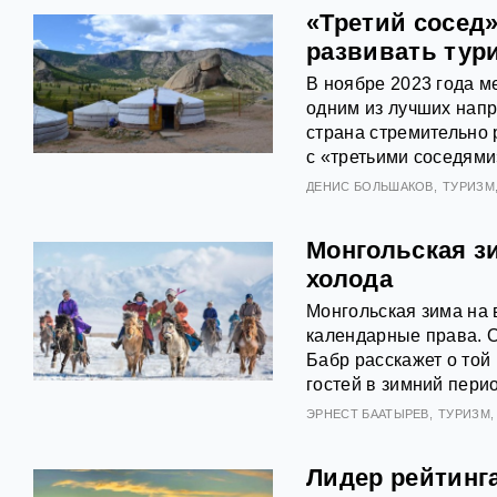
«Третий сосед»
развивать тур
В ноябре 2023 года м
одним из лучших напр
страна стремительно 
с «третьими соседями
ДЕНИС БОЛЬШАКОВ
ТУРИЗМ
Монгольская зи
холода
Монгольская зима на 
календарные права. О
Бабр расскажет о той
гостей в зимний перио
ЭРНЕСТ БААТЫРЕВ
ТУРИЗМ
Лидер рейтинга