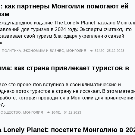
: как партнеры Монголии помогают ей
изм
еждународное издание The Lonely Planet назвало Монго
авлений для туризма в 2024 году. Эксперты считают, что
развивает свой туризм благодаря укреплению связей
».
ПОЛИТИКА
ЭКОНОМИКА И БИЗНЕС
МОНГОЛИЯ
31420
25.12.2023
ма: как страна привлекает туристов в
все сто процентов вступила в свои климатические и
днако поток туристов в страну не иссякает. В этом матер
 работе, которая проводится в Монголии для привлечения
д.
ОБЩЕСТВО
МОНГОЛИЯ
10481
04.12.2023
 Lonely Planet: посетите Монголию в 20