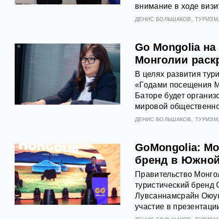
внимание в ходе визи
ДЕНИС БОЛЬШАКОВ
ТУРИЗМ
Go Mongolia на
Монголии раск
В целях развития тур
«Годами посещения Мо
Баторе будет организ
мировой общественнос
ДЕНИС БОЛЬШАКОВ
ТУРИЗМ
GoMongolia: М
бренд в Южной
Правительство Монго
туристический бренд 
Лувсаннамсрайн Оюун
участие в презентаци