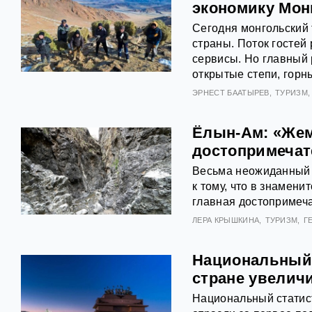
экономику Мон
Сегодня монгольский 
страны. Поток гостей
сервисы. Но главный 
открытые степи, горн
ЭРНЕСТ БААТЫРЕВ
ТУРИЗМ
Ёлын-Ам: «Жем
достопримечат
Весьма неожиданный 
к тому, что в знамен
главная достопримеча
ЛЕРА КРЫШКИНА
ТУРИЗМ
Г
Национальный 
стране увелич
Национальный статист