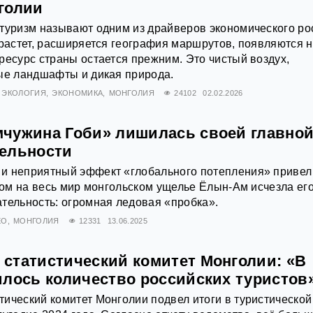
голии
туризм называют одним из драйверов экономического ро
 растет, расширяется география маршрутов, появляются 
ресурс страны остается прежним. Это чистый воздух,
ые ландшафты и дикая природа.
ЭКОЛОГИЯ
ЭКОНОМИКА
МОНГОЛИЯ
24102
02.02.2026
чужина Гоби» лишилась своей главно
ельности
и неприятный эффект «глобального потепления» привел
итом на весь мир монгольском ущелье Ёлын-Ам исчезла ег
тельность: огромная ледовая «пробка».
ЕО
МОНГОЛИЯ
12331
13.06.2025
статистический комитет Монголии: «В
илось количество российских туристов
ический комитет Монголии подвел итоги в туристической