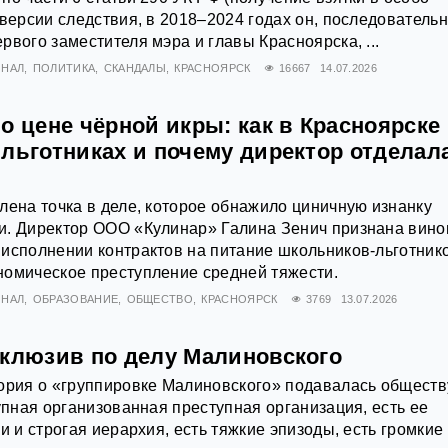
 версии следствия, в 2018–2024 годах он, последователь
рвого заместителя мэра и главы Красноярска, ...
ИНАЛ
ПОЛИТИКА
СКАНДАЛЫ
КРАСНОЯРСК
16667
14.07.2026
о цене чёрной икры: как в Красноярске
 льготниках и почему директор отделал
лена точка в деле, которое обнажило циничную изнанку
и. Директор ООО «Кулинар» Галина Зенич признана вин
исполнении контрактов на питание школьников-льготник
номическое преступление средней тяжести.
ИНАЛ
ОБРАЗОВАНИЕ
ОБЩЕСТВО
КРАСНОЯРСК
3769
13.07.2026
склюзив по делу Малиновского
ория о «группировке Малиновского» подавалась обществ
рупная организованная преступная организация, есть ее
и и строгая иерархия, есть тяжкие эпизоды, есть громкие