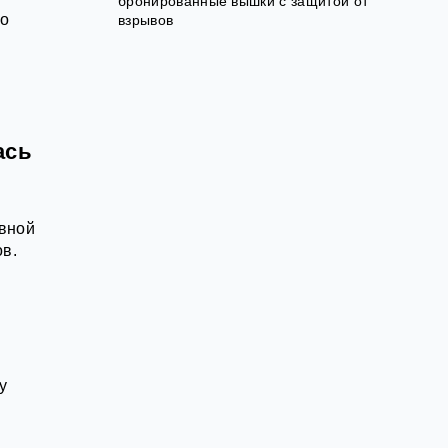
бронированные вышки с защитой от
но
взрывов
ась
овной
ов.
у