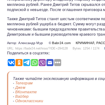
миллиона рублей. Ранее Дмитрий Титов скрывался от
подпиской о невыезде. После оглашения приговора м
Также Дмитрий Титов станет шестым соответчиком по
миллиона рублей ущерба в бюджет. Сумму могут раз
чиновниками: бывшим председателем правительства
Димитровым и бывшим руководителем краевого тран
Александр Мур
©
Babr24.com
КРИМИНАЛ
РАС
URL: https://babr24.net/kras/?IDE=294128
Bytes: 1254 / 1174
Поделиться в соцсетях:
Также читайте эксклюзивную информацию в соц
-
Телеграм
-
Джем
-
ВКонтакте
-
Вайбер
-
Одноклассники