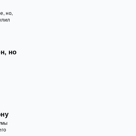
е, но,
улил
н, но
ону
умы
его