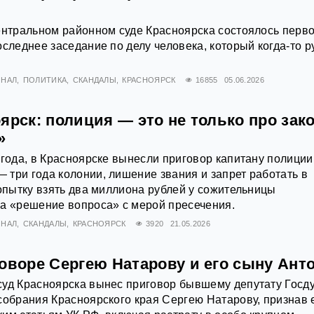
ентральном районном суде Красноярска состоялось перво
оследнее заседание по делу человека, который когда-то р
ИНАЛ
ПОЛИТИКА
СКАНДАЛЫ
КРАСНОЯРСК
16855
05.06.2026
ярск: полиция — это не только про зако
»
 года, в Красноярске вынесли приговор капитану полиции
три года колонии, лишение звания и запрет работать в
попытку взять два миллиона рублей у сожительницы
а «решение вопроса» с мерой пресечения.
ИНАЛ
СКАНДАЛЫ
КРАСНОЯРСК
3920
21.05.2026
оворе Сергею Натарову и его сыну Ант
суд Красноярска вынес приговор бывшему депутату Госд
собрания Красноярского края Сергею Натарову, признав 