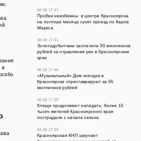
ми,
06.08 17:47
Пробки неизбежны: в центре Красноярска
ава
на полтора месяца сузят проезд по Карла
ей.
Маркса
06.08 17:41
Золотодобытчики заплатили 30 миллионов
рублей за отравление рек в Красноярском
крае
вания
 в
06.08 17:40
 особо
«Музыкальный» Дом ксендза в
Красноярске отреставрируют за 55
миллионов рублей
06.08 17:35
Клещи продолжают нападать: более 15
тысяч жителей Красноярского края
о
пострадали с начала сезона
06.08 17:34
лава
Красноярская КНП закупает