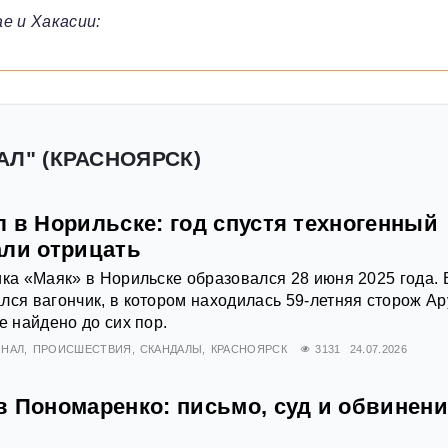
е и Хакасии:
АЛ" (КРАСНОЯРСК)
 в Норильске: год спустя техногенный
али отрицать
ика «Маяк» в Норильске образовался 28 июня 2025 года. 
лся вагончик, в котором находилась 59-летняя сторож Ар
е найдено до сих пор.
ИНАЛ
ПРОИСШЕСТВИЯ
СКАНДАЛЫ
КРАСНОЯРСК
3131
24.07.2026
в Пономаренко: письмо, суд и обвинени