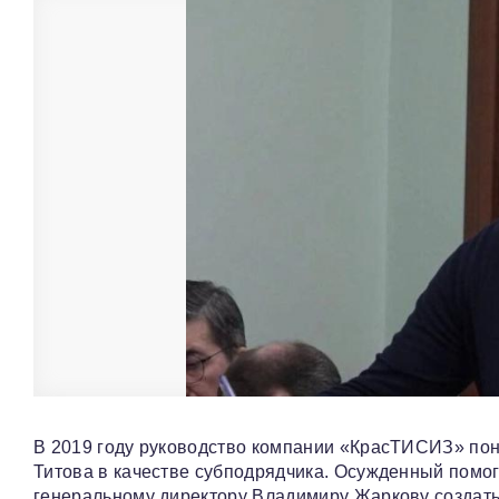
В 2019 году руководство компании «КрасТИСИЗ» поня
Титова в качестве субподрядчика. Осужденный помо
генеральному директору Владимиру Жаркову создать