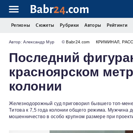
Babr
24
.com
Регионы
Сюжеты
Рубрики
Авторы
Рейтинги
Александр Мур
©
Babr24.com
КРИМИНАЛ
РАС
Последний фигуран
красноярском метр
колонии
Железнодорожный суд приговорил бывшего топ-мен
Титова к 7,5 года колонии общего режима. Мужчина 
мошенничество в особо крупном размере при проект