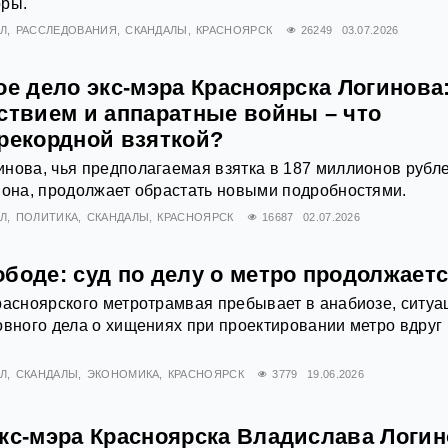
оры.
Л
РАССЛЕДОВАНИЯ
СКАНДАЛЫ
КРАСНОЯРСК
26249
03.07.2026
ое дело экс-мэра Красноярска Логинова
дствием и аппаратные войны – что
 рекордной взяткой?
нова, чья предполагаемая взятка в 187 миллионов рубл
иона, продолжает обрастать новыми подробностями.
Л
ПОЛИТИКА
СКАНДАЛЫ
КРАСНОЯРСК
16687
02.07.2026
боде: суд по делу о метро продолжает
расноярского метротрамвая пребывает в анабиозе, ситуа
овного дела о хищениях при проектировании метро вдруг
Л
СКАНДАЛЫ
ЭКОНОМИКА
КРАСНОЯРСК
3779
19.06.2026
экс-мэра Красноярска Владислава Логи