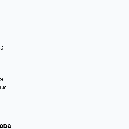
:
ей
ся
ция
нова