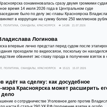
Красноярска ознаменовалась сразу двумя громкими суда
ное время 14 июля 2026 года в Центральном суде
заседание было по делу экс-главы Красноярска Владисл
бвиняют в коррупции на сумму более 250 миллионов рубл
Л
ПОЛИТИКА
СКАНДАЛЫ
КРАСНОЯРСК
14186
21.07.2026
 Владислава Логинова
ска впервые лично предстал перед судом после этапиро
едания проходили по видеосвязи, поскольку он находился
дствие обвиняет экс-главу города в получении взяток в
Л
ПОЛИТИКА
СКАНДАЛЫ
КРАСНОЯРСК
15121
15.07.2026
в идёт на сделку: как досудебное
с‑мэра Красноярска может расширить ег
 дело
ашение о сотрудничестве Уголовное дело против Владис
по части 6 статьи 290 УК РФ (получение взятки в особо