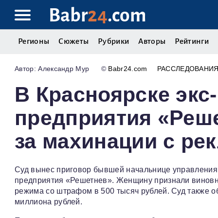
Babr
24
.com
Регионы
Сюжеты
Рубрики
Авторы
Рейтинги
Александр Мур
©
Babr24.com
РАССЛЕДОВАНИ
В Красноярске экс
предприятия «Реше
за махинации с ре
Суд вынес приговор бывшей начальнице управления
предприятия «Решетнев». Женщину признали виновно
режима со штрафом в 500 тысяч рублей. Суд также о
миллиона рублей.