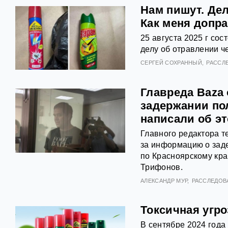
Нам пишут. Де
Как меня допр
25 августа 2025 г со
делу об отравлении ч
СЕРГЕЙ СОХРАННЫЙ
РАССЛ
Главреда Baza 
задержании по
написали об э
Главного редактора т
за информацию о зад
по Красноярскому кра
Трифонов.
АЛЕКСАНДР МУР
РАССЛЕДОВ
Токсичная угр
В сентябре 2024 года