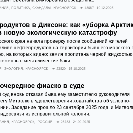
АНИЯ
ПОЛИТИКА
СКАНДАЛЫ
КРАСНОЯРСК
18087
10.12.2025
одуктов в Диксоне: как «уборка Аркти
в новую экологическую катастрофу
рского края начала проверку после сообщений жителей
зливе нефтепродуктов на территории бывшего морского 
, на которых видно: земля пропитана черной жидкостью,
реженные металлические баки.
Я
ЭКОЛОГИЯ
КРАСНОЯРСК
23820
15.10.2025
 очередное фиаско в суде
 суд вновь отказал бывшему заместителю руководителя
егу Митволю в удовлетворении ходатайства об условно-
ии. Заседание прошло 23 сентября 2025 года, и Митвол
видеосвязи из исправительной колонии.
АНИЯ
КРАСНОЯРСК
РОССИЯ
23183
24.09.2025