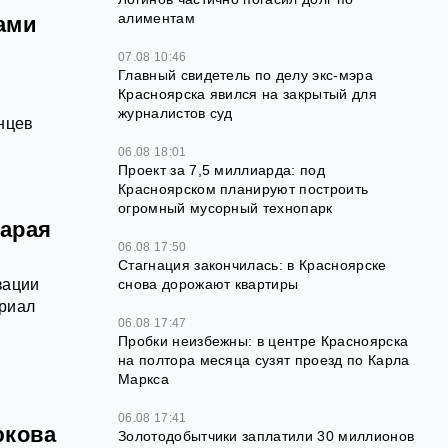
алиментам
ами
07.08 10:46
Главный свидетель по делу экс-мэра
Красноярска явился на закрытый для
журналистов суд
нцев
06.08 18:01
Проект за 7,5 миллиарда: под
Красноярском планируют построить
огромный мусорный технопарк
тарая
06.08 17:50
Стагнация закончилась: в Красноярске
зации
снова дорожают квартиры
ериал
06.08 17:47
Пробки неизбежны: в центре Красноярска
на полтора месяца сузят проезд по Карла
Маркса
06.08 17:41
юкова
Золотодобытчики заплатили 30 миллионов