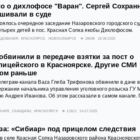
ло о дихлофосе "Варан". Сергей Сохран
ашивали в суде
стоялось очередное заседание Назаровского городского су
етырех детей в пос. Красная Сопка якобы Дихлофосом.
ЕДОВАНИЯ
КРАСНОЯРСК
НОВОСИБИРСК
29698
29.08.2025
обвинили в передаче взятки за пост о
лицейского в Красноярске. Другие СМИ
том раньше
елеграм-канала Baza Глеба Трифонова обвинили в даче в
ержании начальника управления уголовного розыска ГУ
ю Андрея Иванова. Об этом рассказали в самом канале. 
АНИЯ
СКАНДАЛЫ
КРАСНОЯРСК
21822
24.07.2025
оза: «Сибиар» под прицелом следствия
 в селе Красная Сопка Назаровского района Красноярско