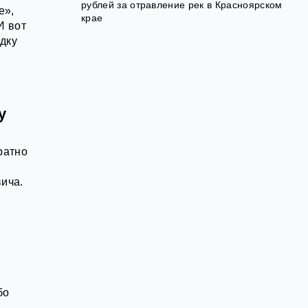
рублей за отравление рек в Красноярском
е»,
крае
И вот
дку
у
ратно
ича.
бо