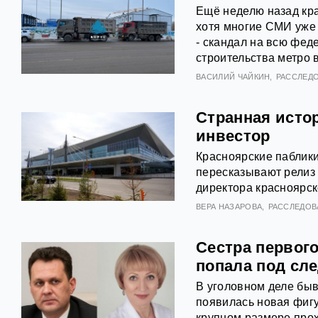
Ещё неделю назад кра
хотя многие СМИ уже 
- скандал на всю фе
строительства метро 
ВАСИЛИЙ ЧАЙКИН
РАССЛЕД
Странная исто
инвестор
Красноярские паблики
пересказывают релиз 
директора красноярск
ВЕРА НАЗАРОВА
РАССЛЕДОВ
Сестра первого
попала под сле
В уголовном деле бы
появилась новая фигу
крупном размере про