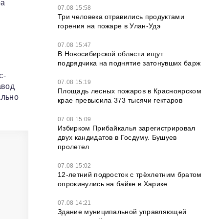
ра
07.08 15:58
Три человека отравились продуктами
горения на пожаре в Улан-Удэ
07.08 15:47
В Новосибирской области ищут
подрядчика на поднятие затонувших барж
с-
07.08 15:19
авод
Площадь лесных пожаров в Красноярском
ально
крае превысила 373 тысячи гектаров
07.08 15:09
Избирком Прибайкалья зарегистрировал
двух кандидатов в Госдуму. Бушуев
пролетел
07.08 15:02
12‑летний подросток с трёхлетним братом
опрокинулись на байке в Харике
07.08 14:21
Здание муниципальной управляющей