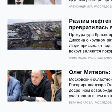
АЛЕКСАНДР МУР
РАССЛЕДОВ
Разлив нефтепр
превратилась 
Прокуратура Красноя
Диксона о крупном ра
Люди присылают видео
вокруг валяются поко
АННА МОЛЬ
РАССЛЕДОВАНИ
Олег Митволь:
Московский областной
Росприроднадзора Ол
досрочном освобожден
участвовал в нем по 
ВЕРА НАЗАРОВА
РАССЛЕДОВ