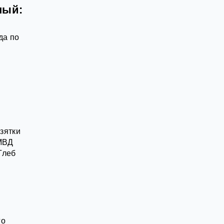
ный:
да по
зятки
 МВД
Глеб
го