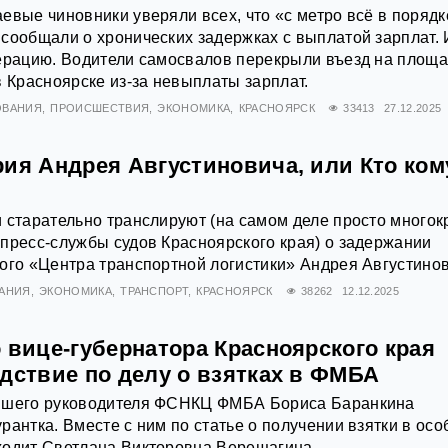
евые чиновники уверяли всех, что «с метро всё в порядк
сообщали о хронических задержках с выплатой зарплат. 
дерацию. Водители самосвалов перекрыли въезд на площа
в Красноярске из-за невыплаты зарплат.
ОВАНИЯ
ПРОИСШЕСТВИЯ
ЭКОНОМИКА
КРАСНОЯРСК
33413
27.12.2025
рия Андрея Августиновича, или Кто ком
 старательно транслируют (на самом деле просто многок
пресс-службы судов Красноярского края) о задержании
ого «Центра транспортной логистики» Андрея Августинов
АНИЯ
ЭКОНОМИКА
ТРАНСПОРТ
КРАСНОЯРСК
38262
12.12.2025
 вице-губернатора Красноярского края
дствие по делу о взятках в ФМБА
вшего руководителя ФСНКЦ ФМБА Бориса Баранкина
рантка. Вместе с ним по статье о получении взятки в осо
ходит Светлана Викторовна Верещагина.