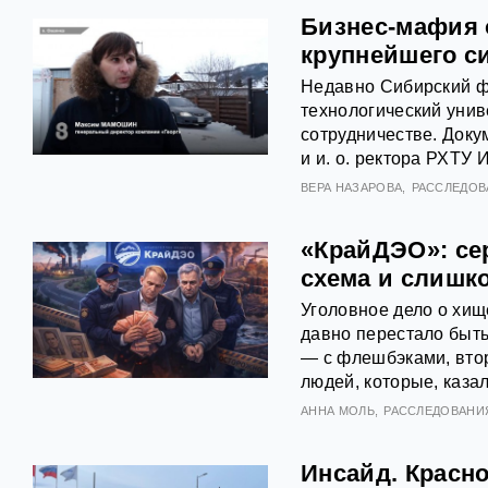
Бизнес-мафия 
крупнейшего с
Недавно Сибирский ф
технологический уни
сотрудничестве. Доку
и и. о. ректора РХТУ
ВЕРА НАЗАРОВА
РАССЛЕДОВ
«КрайДЭО»: се
схема и слишк
Уголовное дело о хищ
давно перестало быт
— с флешбэками, вт
людей, которые, казал
АННА МОЛЬ
РАССЛЕДОВАНИ
Инсайд. Красн