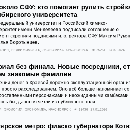
около СФУ: кто помогает рулить стройк
ибирского университета
едеральный университет и Российский химико-
верситет имени Менделеева подписали соглашение о
мент скрепили подписями и. о. ректора СФУ Максим Румя
 Илья Воротынцев.
АНИЯ
НЕДВИЖИМОСТЬ
ЭКОНОМИКА
КРАСНОЯРСК
25251
13.02.2026
риал без финала. Новые посредники, с
ом знакомые фамилии
ении денег в Краевой дорожно-эксплуатационной органи
ь просто расследованием. Оно всё больше напоминает с
оростепенными персонажами и неожиданными камбэками
ось бы, давно исчезли из публичного поля.
Я
ЭКОЛОГИЯ
ЭКОНОМИКА
КРАСНОЯРСК
19436
27.01.2026
оярское метро: фиаско губернатора Кот