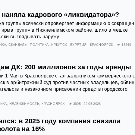
» наняла кадрового «ликвидатора»?
жа групп» всячески опровергает информацию о сокращен
Игирма групп» в Нижнеилимском районе, шило в мешке
ьски выглядывать наружу.
ИКА
СКАНДАЛЫ
ПОЛИТИКА
ИРКУТСК
БУРЯТИЯ
КРАСНОЯРСК
18249
цам ДК: 200 миллионов за годы аренды
и 1 Мая в Красноярске стал заложником коммерческого с
ск в арбитражный суд против частных владельцев, обвин
тельств и незаконном присвоении средств городского
ИКА
НЕДВИЖИМОСТЬ
КРАСНОЯРСК
3805
22.05.2026
лся: в 2025 году компания снизила
золота на 16%