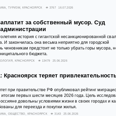
ИКА
ТУРИЗМ
КРАСНОЯРСК
3767
16.07.2026
заплатит за собственный мусор. Суд
 администрации
олетняя история с гигантской несанкционированной сва
а. И закончилась она весьма неприятно для городской
ь чиновникам предстоит не только убрать горы мусора, н
муниципального бюджета.
КОЛОГИЯ
КРАСНОЯРСК
13479
25.06.2026
: Красноярск теряет привлекательност
тет при правительстве РФ опубликовал рейтинг миграци
 итогам первых шести месяцев 2026 года. Цель исследо
россияне довольны условиями жизни в своих городах и к
ованы для переезда и покупки жилья.
ИКА
ОБЩЕСТВО
КРАСНОЯРСК
3143
25.06.2026