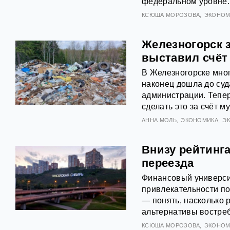
федеральном уровне.
КСЮША МОРОЗОВА
ЭКОНОМ
Железногорск 
выставил счёт
В Железногорске мног
наконец дошла до суд
администрации. Тепер
сделать это за счёт 
АННА МОЛЬ
ЭКОНОМИКА
Э
Внизу рейтинга
переезда
Финансовый универси
привлекательности по
— понять, насколько 
альтернативы востреб
КСЮША МОРОЗОВА
ЭКОНОМ