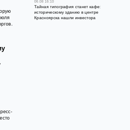
06.08 16:10
Тайная типография станет кафе:
торую
историческому зданию в центре
июля
Красноярска нашли инвестора
оргов.
му
у
ресс-
место