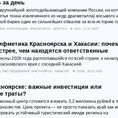
 за день
крупнейшей золотодобывающей компании России, на ко
етья тонна извлеченного из недр драгметалла) восьмого 
ой бирже один из сильнейших обвалов за всю историю т
ИКА
КОРПОРАЦИИ
КРАСНОЯРСК
ИРКУТСК
3519
21.07.2026
ифметика Красноярска и Хакасии: поче
стрее, чем находятся ответственные
весны 2026 года расползавшийся по всей стране, к начал
расноярского края с соседней Хакасией.
А
РАССЛЕДОВАНИЯ
КРАСНОЯРСК
ХАКАСИЯ
22295
20.07.2026
сноярске: важные инвестиции или
е траты?
онный центр готовится вложить 3,2 миллиона рублей в п
рналистов. Цель проекта — не просто показать край как 
ировать устойчивый туристический имидж региона на