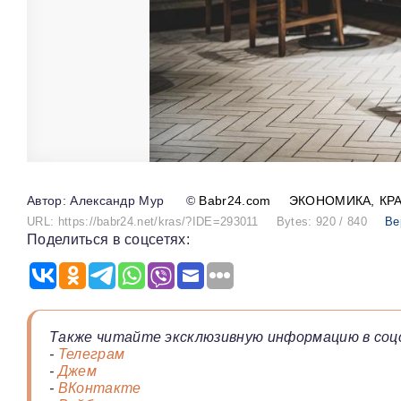
Александр Мур
©
Babr24.com
ЭКОНОМИКА
КР
URL: https://babr24.net/kras/?IDE=293011
Bytes: 920 / 840
Ве
Поделиться в соцсетях:
Также читайте эксклюзивную информацию в соц
-
Телеграм
-
Джем
-
ВКонтакте