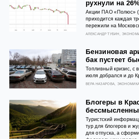
рухнули на 26%
Акции ПАО «Полюс» (
приходится каждая тр
пережили на Московск
АЛЕКСАНДР ТУБИН
ЭКОНОМ
Бензиновая ар
бак пустеет бы
Топливный кризис, с 
июля добрался и до К
ВЕРА НАЗАРОВА
ЭКОНОМИК
Блогеры в Кра
бессмысленны
Туристский информаци
тур для блогеров и жу
для отпуска, а сформ