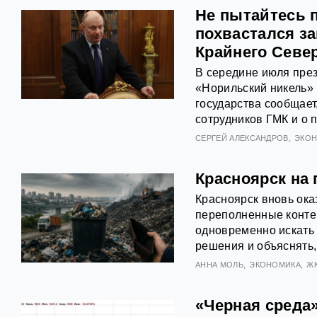
Не пытайтесь 
похвастался з
Крайнего Севе
В середине июля през
«Норильский никель»
государства сообщает
сотрудников ГМК и о 
СЕРГЕЙ АЛЕКСАНДРОВ
ЭКО
Красноярск на 
Красноярск вновь ока
переполненные конте
одновременно искать
решения и объяснять,
АННА МОЛЬ
ЭКОНОМИКА
Ж
«Черная среда