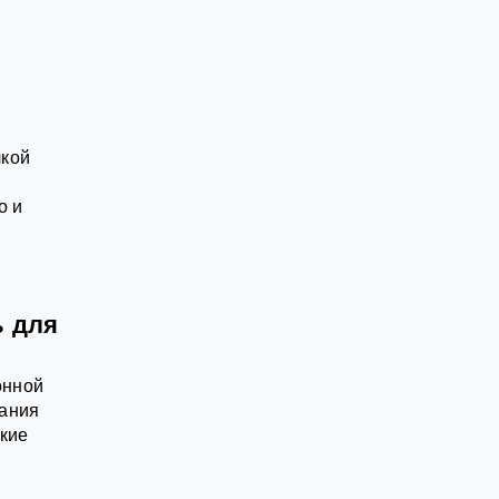
лкой
о и
ь для
онной
вания
акие