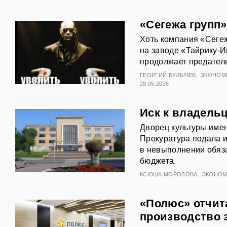
«Сегежа групп
Хоть компания «Сеге
на заводе «Тайрику-
продолжает предател
ГЕОРГИЙ БУЛЫЧЕВ
ЭКОНОМ
28.05.2026
Иск к владель
Дворец культуры имен
Прокуратура подала и
в невыполнении обяза
бюджета.
КСЮША МОРОЗОВА
ЭКОНОМ
«Полюс» отчита
производство 