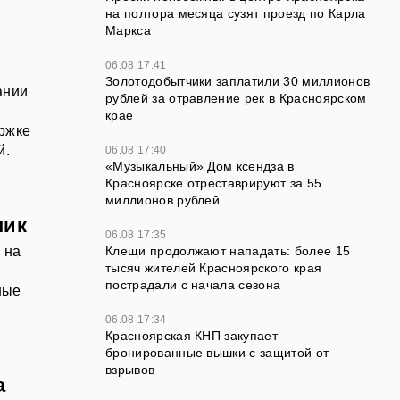
на полтора месяца сузят проезд по Карла
Маркса
06.08 17:41
Золотодобытчики заплатили 30 миллионов
ании
рублей за отравление рек в Красноярском
крае
ержке
й.
06.08 17:40
«Музыкальный» Дом ксендза в
Красноярске отреставрируют за 55
миллионов рублей
пик
06.08 17:35
 на
Клещи продолжают нападать: более 15
тысяч жителей Красноярского края
пострадали с начала сезона
ные
.
06.08 17:34
Красноярская КНП закупает
бронированные вышки с защитой от
взрывов
а