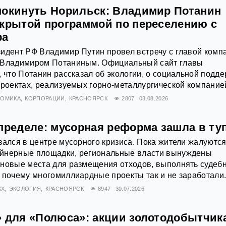
покинуть Норильск: Владимир Потанин
акрытой программой по переселению с
ра
идент РФ Владимир Путин провел встречу с главой комп
 Владимиром Потаниным. Официальный сайт главы
, что Потанин рассказал об экологии, о социальной подд
проектах, реализуемых горно-металлургической компание
НОМИКА
КОРПОРАЦИИ
КРАСНОЯРСК
2807
03.08.2026
пределе: мусорная реформа зашла в ту
зался в центре мусорного кризиса. Пока жители жалуются
йнерные площадки, региональные власти вынуждены
 новые места для размещения отходов, выполнять судеб
 почему многомиллиардные проекты так и не заработали
КХ
ЭКОЛОГИЯ
КРАСНОЯРСК
8947
30.07.2026
» для «Полюса»: акции золотодобытчик