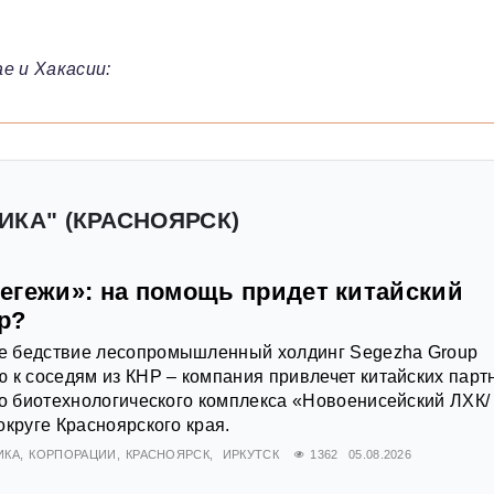
е и Хакасии:
ИКА" (КРАСНОЯРСК)
егежи»: на помощь придет китайский
р?
 бедствие лесопромышленный холдинг Segezha Group
 к соседям из КНР – компания привлечет китайских парт
го биотехнологического комплекса «Новоенисейский ЛХК/
округе Красноярского края.
ИКА
КОРПОРАЦИИ
КРАСНОЯРСК
ИРКУТСК
1362
05.08.2026