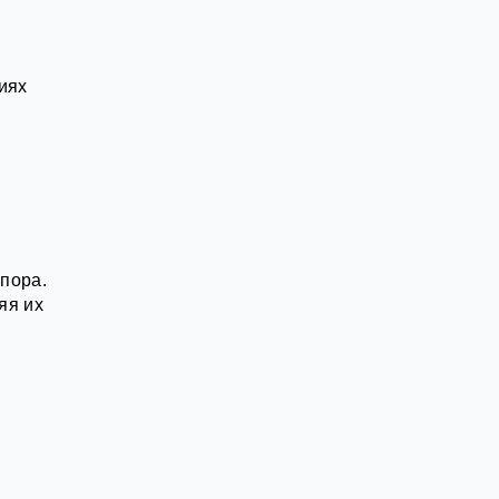
иях
пора.
яя их