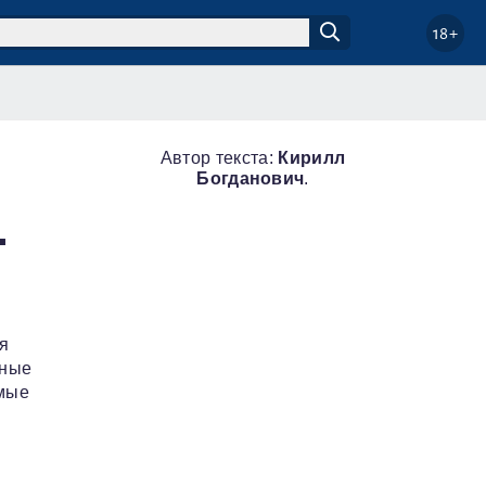
18+
Автор текста:
Кирилл
Богданович
.
.
я
ьные
имые