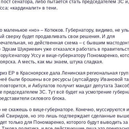
 пост сенатора, либо пытается стать председателем ЗС и,
сса: «кардиналит» в тени.
о маленькое «но» – Котюков. Губернатору, видимо, не ул
ый сверху будет продавливать свои решения. И для
ечательная, но действенная схема – с бывшим мастодон
 Эдхам Шукриевич уже отказался работать в правительс
атору/сенатору Уссу и вице-губернатору Пономаренко, кот
ярска. А месть, как мы знаем, штука сладкая.
риз ЕР в Красноярске дала Ленинская региональная груп
 неё были брошены все ресурсы (аутсайдеру Ивановой та
 повторится, и Акбулатов получит мандат депутата Заксо
 председателем ЗС. Тут всё будет на усмотрение губерн
редставители силового блока.
его не скажешь о вице-губернаторе. Конечно, муссируются 
рий Свиридов, но это лишь подтверждает сделанные выш
ет только для Пономаренко, которого будут выводить за
Такова политика, и все действующие лица это прекрасн