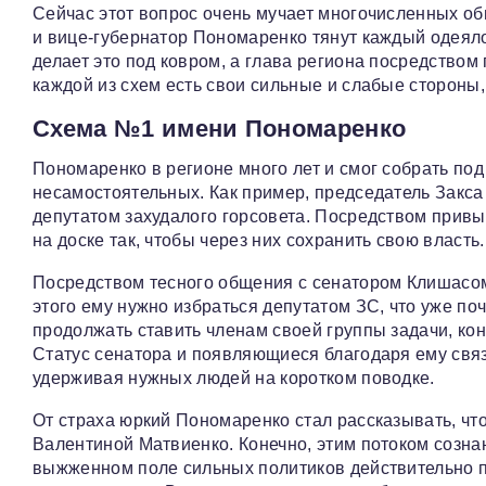
Сейчас этот вопрос очень мучает многочисленных об
и вице-губернатор Пономаренко тянут каждый одеял
делает это под ковром, а глава региона посредством 
каждой из схем есть свои сильные и слабые стороны,
Схема №1 имени Пономаренко
Пономаренко в регионе много лет и смог собрать по
несамостоятельных. Как пример, председатель Закса
депутатом захудалого горсовета. Посредством прив
на доске так, чтобы через них сохранить свою власть.
Посредством тесного общения с сенатором Клишасом
этого ему нужно избраться депутатом ЗС, что уже по
продолжать ставить членам своей группы задачи, ко
Статус сенатора и появляющиеся благодаря ему связ
удерживая нужных людей на коротком поводке.
От страха юркий Пономаренко стал рассказывать, что
Валентиной Матвиенко. Конечно, этим потоком созна
выжженном поле сильных политиков действительно пр