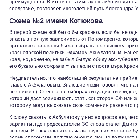
преимущества. В итоге по замыслу он либо уходит на
следствие, повторяет многолетний путь Александра У
Схема №2 имени Котюкова
В первой схеме всё было бы красиво, если бы не одн
впасть в полную зависимость от Пономаренко, котор
противопоставления была выбрана не слишком прим
красноярской политики Эдхамом Акбулатовым. Ранее
края, но, конечно, не забыл былую обиду экс-губерн
его буквально сожрали = выперли с поста мэра Красно
Неудивительно, что наибольший результат на прайме
главе с Акбулатовым. Знающие люди говорят, что на
не снилось). Осенью на выборах ситуация, очевидно,
который даст возможность стать сенатором СФ или же
которому могут высказать свои сомнения разве что п
К слову сказать, к Акбулатову у них вопросов нет, ч
варианты, где председателем ЗС снова станет Дмит
выводы. В треугольнике начальствующих места не буд
всеми способами, попутно обещая любые должности. 