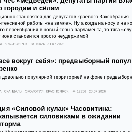
чёс «медведей»: депутаты партии вла
о городам и сёлам
ионно становятся для депутатов краевого Заксобрания
тенсивной работы «на земле». Ну а когда на носу и на к
го переизбрания в новый созыв парламента, то тяга «слу
гиона становится просто неудержимой.
А
КРАСНОЯРСК
10026
31.07.2026
всё вокруг себя»: предвыборный попу
ренко
ал довольно популярной территорией на фоне предвыбор
А
СКАНДАЛЫ
ЭКОЛОГИЯ
КРАСНОЯРСК
12236
28.07.2026
ция «Силовой кулак» Часовитина:
капывается силовиками в ожидании
шторма