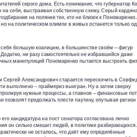
итателей серого дома. Есть понимание, что губернатор К
о на себя, выстраивая собственную схему. Серый кардин
подбирания на полянке тех, кто не близок к Пономаренко.
 но на политическом олимпе в живых останется только од
д себя большую коалицию, в большинстве своём – фигур
 Додатко, ни разу самостоятельно не избравшийся даже
ычных манипуляций Пономаренко пытается выстроить фи
 Сергей Александрович старается перескочить в Совфед
чти выполнено – праймериз выигран. Ну а затем сверху
нтролируя нужные процессы, а главное – финансовые пот
и позволят продолжать плести паутину, опутывая регион
 его кандидатура на пост сенатора согласована лично
ния он сильно смешит людей, в политике разбирающихся.
актически не осталось, что даёт ему определённые