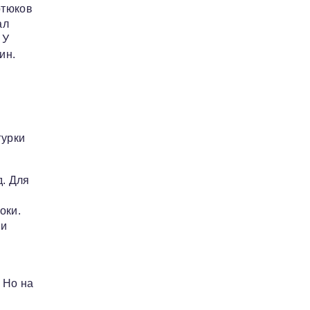
отюков
ал
 У
ин.
гурки
. Для
оки.
 и
 Но на