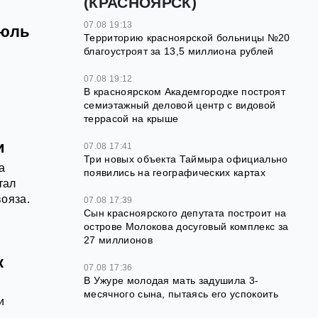
(КРАСНОЯРСК)
07.08 19:13
июль
Территорию красноярской больницы №20
благоустроят за 13,5 миллиона рублей
07.08 19:12
В красноярском Академгородке построят
семиэтажный деловой центр с видовой
террасой на крыше
и
07.08 17:41
Три новых объекта Таймыра официально
а
появились на географических картах
тал
ояза.
07.08 17:39
Сын красноярского депутата построит на
острове Молокова досуговый комплекс за
27 миллионов
к
07.08 17:36
В Ужуре молодая мать задушила 3-
месячного сына, пытаясь его успокоить
и