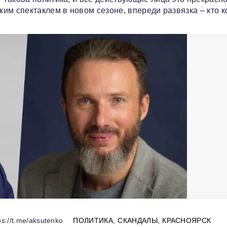
м спектаклем в новом сезоне, впереди развязка – кто к
s://t.me/aksutenko
ПОЛИТИКА
СКАНДАЛЫ
КРАСНОЯРСК