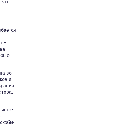
 как
ыбается
том
тве
орые
па во
кое и
брания,
атора,
и иные
е
 скобки
о