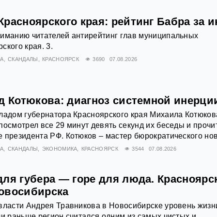
расноярского края: рейтинг Бабра за 
ниманию читателей антирейтинг глав муниципальных
ского края. 3.
А
СКАНДАЛЫ
КРАСНОЯРСК
3690
07.08.2026
ад Котюкова: диагноз системной инерци
ладом губернатора Красноярского края Михаила Котюков
посмотрел все 29 минут девять секунд их беседы и прочи
 президента РФ. Котюков – мастер бюрократического нов
А
СКАНДАЛЫ
ЭКОНОМИКА
КРАСНОЯРСК
3544
07.08.2026
ля губера — горе для люда. Красноярс
овосибирска
власти Андрея Травникова в Новосибирске уровень жизн
ли раньше регион считался одним из самых чистых и