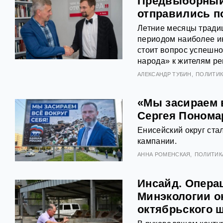
Предвыборный 
отправились п
Летние месяцы традиц
периодом наиболее ин
стоит вопрос успешно
народа» к жителям ре
АЛЕКСАНДР ТУБИН
ПОЛИТИК
«Мы засираем 
Сергея Понома
Енисейский округ ст
кампании.
АННА РОМЕНСКАЯ
ПОЛИТИК
Инсайд. Опера
Минэкологии о
октябрьского 