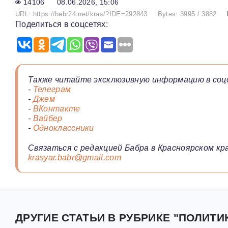
14106
08.06.2026, 15:06
URL: https://babr24.net/kras/?IDE=292843
Bytes: 3995 / 3882
Поделиться в соцсетях:
Также читайте эксклюзивную информацию в соц
-
Телеграм
-
Джем
-
ВКонтакте
-
Вайбер
-
Одноклассники
Связаться с редакцией Бабра в Красноярском кра
krasyar.babr@gmail.com
ДРУГИЕ СТАТЬИ В РУБРИКЕ "ПОЛИТИ