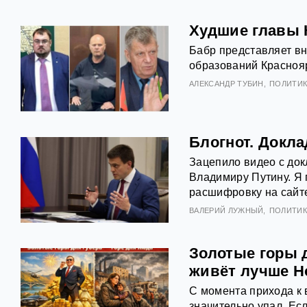
Худшие главы К
Бабр представляет в
образований Краснояр
АЛЕКСАНДР ТУБИН
ПОЛИТИК
Блогнот. Докл
Зацепило видео с док
Владимиру Путину. Я 
расшифровку на сайте
ВАЛЕРИЙ ЛУЖНЫЙ
ПОЛИТИК
Золотые горы д
живёт лучше Н
С момента прихода к 
значительно упал. Ес