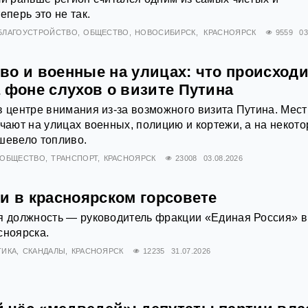
еперь это не так.
БЛАГОУСТРОЙСТВО
ОБЩЕСТВО
НОВОСИБИРСК
КРАСНОЯРСК
9559
03
во и военные на улицах: что происходи
 фоне слухов о визите Путина
в центре внимания из-за возможного визита Путина. Мес
ечают на улицах военных, полицию и кортежи, а на некот
шевело топливо.
ОБЩЕСТВО
ТРАНСПОРТ
КРАСНОЯРСК
23008
03.08.2026
и в красноярском горсовете
я должность — руководитель фракции «Единая Россия» в
сноярска.
ТИКА
СКАНДАЛЫ
КРАСНОЯРСК
12235
31.07.2026