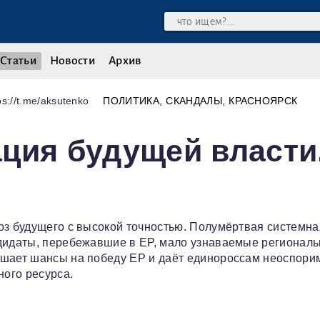
Статьи
Новости
Архив
s://t.me/aksutenko
ПОЛИТИКА
СКАНДАЛЫ
КРАСНОЯРСК
ция будущей власти
оз будущего с высокой точностью. Полумёртвая системна
ндидаты, перебежавшие в ЕР, мало узнаваемые регионал
ышает шансы на победу ЕР и даёт единороссам неоспор
ого ресурса.