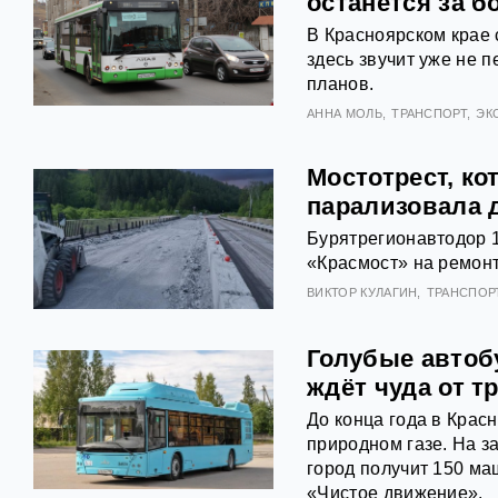
останется за б
В Красноярском крае
здесь звучит уже не 
планов.
АННА МОЛЬ
ТРАНСПОРТ
ЭК
Мостотрест, к
парализовала 
Бурятрегионавтодор 1
«Красмост» на ремонт
ВИКТОР КУЛАГИН
ТРАНСПОР
Голубые автоб
ждёт чуда от т
До конца года в Кра
природном газе. На з
город получит 150 ма
«Чистое движение».