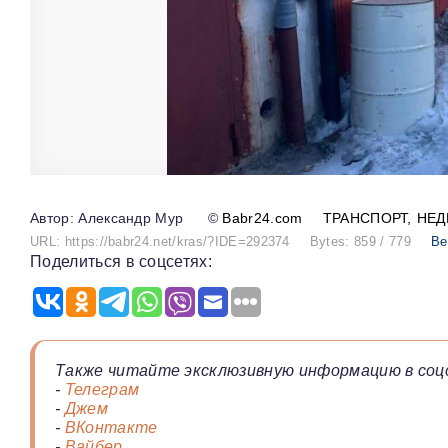
Александр Мур
©
Babr24.com
ТРАНСПОРТ
НЕ
URL: https://babr24.net/kras/?IDE=292374
Bytes: 859 / 779
Ве
Поделиться в соцсетях:
Также читайте эксклюзивную информацию в соц
-
Телеграм
-
Джем
-
ВКонтакте
-
Вайбер