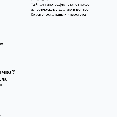
Тайная типография станет кафе:
историческому зданию в центре
Красноярска нашли инвестора
но
ычка?
шла
ен
а