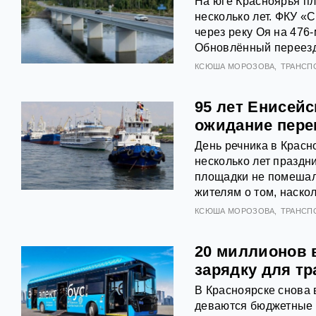
На юге Красноярья п
несколько лет. ФКУ 
через реку Оя на 476
Обновлённый переезд
КСЮША МОРОЗОВА
ТРАНСП
95 лет Енисейс
ожидание пере
День речника в Красн
несколько лет праздн
площадки не помешал
жителям о том, наско
КСЮША МОРОЗОВА
ТРАНСП
20 миллионов в
зарядку для тр
В Красноярске снова 
деваются бюджетные д