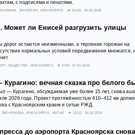
актам, с подписями и печатями.
ОНОМИКА
ЭКОЛОГИЯ
КРАСНОЯРСК
19149
09.04.2026
к. Может ли Енисей разгрузить улицы
ы дорог остаются неизменными, а терпение горожан на
тсутствие нормальных условий передвижения множатся, 
нет.
ОРТ
ОБЩЕСТВО
КРАСНОЯРСК
3734
07.04.2026
 Курагино: вечная сказка про белого б
ыл — Курагино, обсуждаемая уже более 15 лет, снова вы
але 2026 года. Проект протяжённостью 410–412 км долж
ыва с Красноярским краем и сетью РЖД.
ЭКОНОМИКА
КРАСНОЯРСК
КИТАЙ
12012
05.03.2026
пресса до аэропорта Красноярска снов