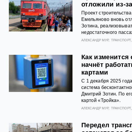
отложили из-з
Проект строительства
Емельяново вновь от
Зотина, реализовыват
недостаточного пасса
АЛЕКСАНДР МУР
ТРАНСПОРТ
Как изменится 
начнёт работат
картами
С 1 декабря 2025 год
система бесконтактно
Дмитрий Зотин. По ег
картой «Тройка».
АЛЕКСАНДР МУР
ТРАНСПОРТ
Передел трансп