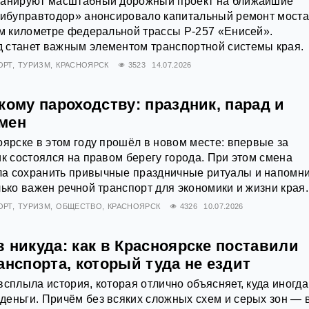
ланируют масштабный дорожный проект на ближайшие
«Сибуправтодор» анонсировало капитальный ремонт мост
-м километре федеральной трассы Р-257 «Енисей».
 станет важным элементом транспортной системы края.
ОРТ
ТУРИЗМ
КРАСНОЯРСК
3523
14.07.2026
кому пароходству: праздник, парад и
мен
оярске в этом году прошёл в новом месте: впервые за
ик состоялся на правом берегу города. При этом смена
а сохранить привычные праздничные ритуалы и напомн
лько важен речной транспорт для экономики и жизни края.
ОРТ
ТУРИЗМ
ОБЩЕСТВО
КРАСНОЯРСК
4326
10.07.2026
 никуда: как в Красноярске поставили
анспорта, который туда не ездит
всплыла история, которая отлично объясняет, куда иногда
еньги. Причём без всяких сложных схем и серых зон — 