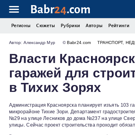
Babr
24
.com
Регионы
Сюжеты
Рубрики
Авторы
Рейтинги
Александр Мур
©
Babr24.com
ТРАНСПОРТ
НЕ
Власти Красноярск
гаражей для строи
в Тихих Зорях
Администрация Красноярска планирует изъять 103 га
микрорайоне Тихие Зори. Департамент градостроите
№29 на улице Лесников до дома №237 на улице Свер
улицы. Сейчас проект строительства проходит обязат