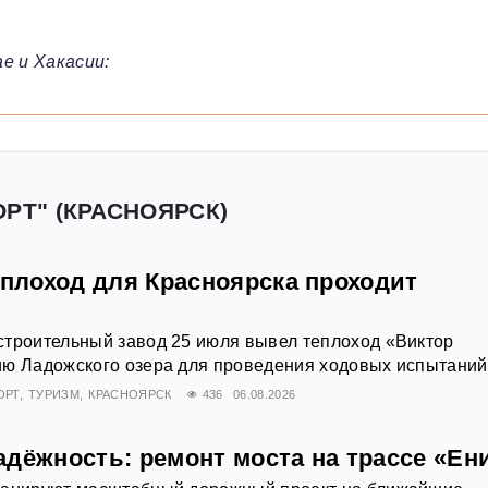
е и Хакасии:
ОРТ" (КРАСНОЯРСК)
еплоход для Красноярска проходит
строительный завод 25 июля вывел теплоход «Виктор
ию Ладожского озера для проведения ходовых испытаний
ОРТ
ТУРИЗМ
КРАСНОЯРСК
436
06.08.2026
адёжность: ремонт моста на трассе «Ен