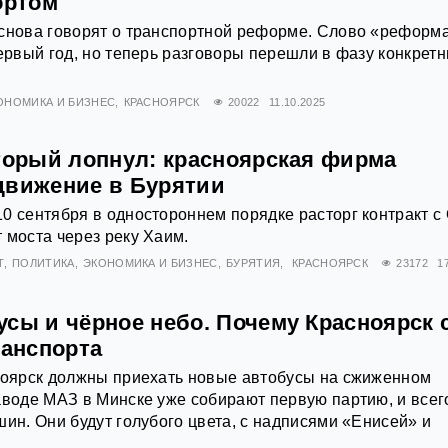
ортом
 снова говорят о транспортной реформе. Слово «реформ
первый год, но теперь разговоры перешли в фазу конкрет
ОНОМИКА И БИЗНЕС
КРАСНОЯРСК
20022
11.10.2025
оторый лопнул: красноярская фирма
движение в Бурятии
0 сентября в одностороннем порядке расторг контракт 
 моста через реку Хаим.
Т
ПОЛИТИКА
ЭКОНОМИКА И БИЗНЕС
БУРЯТИЯ
КРАСНОЯРСК
23172
1
усы и чёрное небо. Почему Красноярск 
ранспорта
сноярск должны приехать новые автобусы на сжиженном
аводе МАЗ в Минске уже собирают первую партию, и всег
шин. Они будут голубого цвета, с надписями «Енисей» и