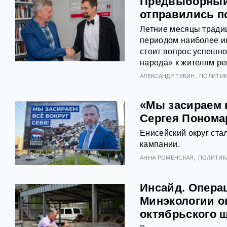
Предвыборный 
отправились п
Летние месяцы традиц
периодом наиболее ин
стоит вопрос успешно
народа» к жителям ре
АЛЕКСАНДР ТУБИН
ПОЛИТИК
«Мы засираем 
Сергея Понома
Енисейский округ ст
кампании.
АННА РОМЕНСКАЯ
ПОЛИТИК
Инсайд. Опера
Минэкологии о
октябрьского 