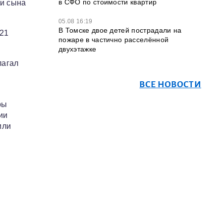
в СФО по стоимости квартир
 и сына
05.08 16:19
В Томске двое детей пострадали на
021
пожаре в частично расселённой
двухэтажке
лагал
ВСЕ НОВОСТИ
ры
ии
или