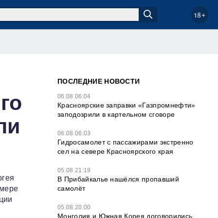
18+
ПОСЛЕДНИЕ НОВОСТИ
го
06.08 06:04
Красноярские заправки «Газпромнефти»
заподозрили в картельном сговоре
ли
06.08 06:03
Гидросамолет с пассажирами экстренно
сел на севере Красноярского края
05.08 21:19
ргея
В Прибайкалье нашёлся пропавший
самолёт
змере
ации
05.08 20:00
Монголия и Южная Корея договорились