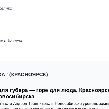
сетях:
е и Хакасии:
КА" (КРАСНОЯРСК)
ля губера — горе для люда. Красноярс
овосибирска
власти Андрея Травникова в Новосибирске уровень жизн
ли раньше регион считался одним из самых чистых и