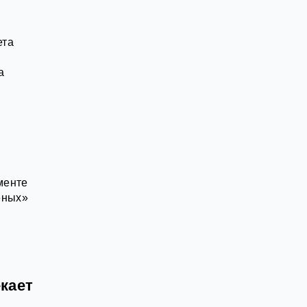
ета
а
менте
ёных»
кает