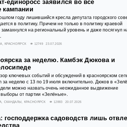
т-единоросс заявился во все
 кампании
ошлом году лишившийся кресла депутата городского сов
ается в политику. Причем не только в политику краевой
 замахнулся на региональный уровень и даже посягнул н
.
А
КРАСНОЯРСК
12749
23.07.2026
ноярска за неделю. Камбэк Дюкова и
елосипеде
зор ключевых событий и обсуждений в красноярском сег
 за неделю с 13 по 19 июля включительно. Дюков в «Зел
дели можно назвать очень неожиданное выдвижение
 выборы от партии «Зелёные».
А
СКАНДАЛЫ
КРАСНОЯРСК
12883
20.07.2026
а: господдержка садоводств лишь отвле
едства