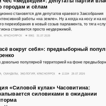
чёс «медведей»: депутаты партии вла
о городам и сёлам
ионно становятся для депутатов краевого Заксобрания
тенсивной работы «на земле». Ну а когда на носу и на к
го переизбрания в новый созыв парламента, то тяга «слу
гиона становится просто неудержимой.
А
КРАСНОЯРСК
8961
31.07.2026
всё вокруг себя»: предвыборный попу
ренко
ал довольно популярной территорией на фоне предвыбор
А
СКАНДАЛЫ
ЭКОЛОГИЯ
КРАСНОЯРСК
11104
28.07.2026
ция «Силовой кулак» Часовитина:
капывается силовиками в ожидании
шторма