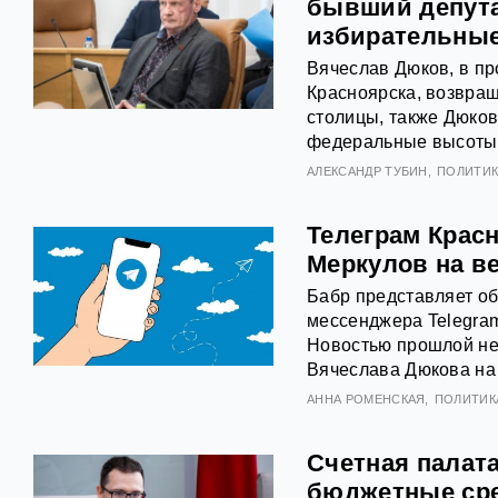
бывший депута
избирательные
Вячеслав Дюков, в пр
Красноярска, возвращ
столицы, также Дюков
федеральные высоты
АЛЕКСАНДР ТУБИН
ПОЛИТИК
Телеграм Крас
Меркулов на в
Бабр представляет об
мессенджера Telegram
Новостью прошлой не
Вячеслава Дюкова на
АННА РОМЕНСКАЯ
ПОЛИТИК
Счетная палат
бюджетные ср