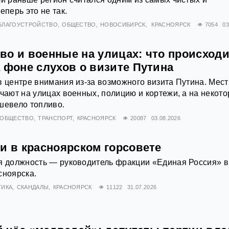
еперь это не так.
БЛАГОУСТРОЙСТВО
ОБЩЕСТВО
НОВОСИБИРСК
КРАСНОЯРСК
7054
03
во и военные на улицах: что происходи
 фоне слухов о визите Путина
в центре внимания из-за возможного визита Путина. Мес
ечают на улицах военных, полицию и кортежи, а на некот
шевело топливо.
ОБЩЕСТВО
ТРАНСПОРТ
КРАСНОЯРСК
20087
03.08.2026
и в красноярском горсовете
я должность — руководитель фракции «Единая Россия» в
сноярска.
ТИКА
СКАНДАЛЫ
КРАСНОЯРСК
11122
31.07.2026