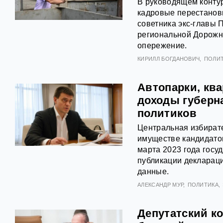
В руководящем конту
кадровые перестанов
советника экс-главы
региональной Дорожн
опережение.
КИРИЛЛ БОГДАНОВИЧ
ПОЛИ
Автопарки, кв
доходы губерн
политиков
Центральная избират
имуществе кандидато
марта 2023 года гос
публикации декларац
данные.
АЛЕКСАНДР МУР
ПОЛИТИКА
Депутатский ко