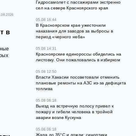
Гидросамолет с пассажирами экстренно
сел на севере Красноярского края
.08.2026
05.08 16:44
В Красноярском крае ужесточили
т в
наказания для заводов за выбросы в
период «черного неба»
тные
05.08 14:31
Красноярские единороссы обиделись на
орых
листовку. Они пожаловались в избирком
05.08 12:50
Власти Хакасии посоветовали отменить
плановые ремонты на АЗС из-за дефицита
топлива
05.08 06:18
Выезд на встречную полосу привел к
пожару и гибели человека в тройной
аварии возле Кускуна
05.08 06:18
Жара до 35°C и дожди: синоптики