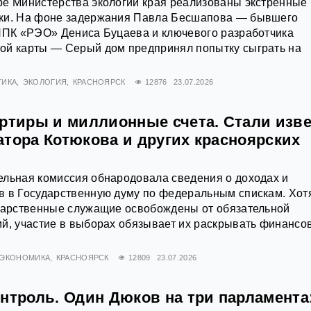
ре Министерства экологии края реализованы экстренные
ки. На фоне задержания Павла Бесшапова — бывшего
 ППК «РЭО» Дениса Буцаева и ключевого разработчика
ой карты — Серый дом предпринял попытку сыграть на
ТИКА
ЭКОЛОГИЯ
КРАСНОЯРСК
12876
23.07.2026
артиры и миллионные счета. Стали изв
атора Котюкова и других красноярских
ельная комиссия обнародовала сведения о доходах и
в в Государственную думу по федеральным спискам. Хот
ударственные служащие освобождены от обязательной
ий, участие в выборах обязывает их раскрывать финансо
ЭКОНОМИКА
КРАСНОЯРСК
12809
23.07.2026
нтроль. Один Дюков на три парламента