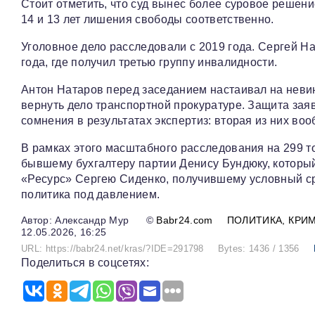
Стоит отметить, что суд вынес более суровое решени
14 и 13 лет лишения свободы соответственно.
Уголовное дело расследовали с 2019 года. Сергей Н
года, где получил третью группу инвалидности.
Антон Натаров перед заседанием настаивал на неви
вернуть дело транспортной прокуратуре. Защита за
сомнения в результатах экспертиз: вторая из них в
В рамках этого масштабного расследования на 299 т
бывшему бухгалтеру партии Денису Бундюку, который
«Ресурс» Сергею Сиденко, получившему условный ср
политика под давлением.
Александр Мур
©
Babr24.com
ПОЛИТИКА
КРИ
12.05.2026, 16:25
URL: https://babr24.net/kras/?IDE=291798
Bytes: 1436 / 1356
Поделиться в соцсетях: