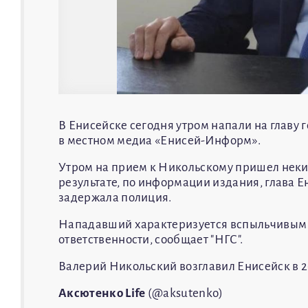
В Енисейске сегодня утром напали на главу
в местном медиа «Енисей-Информ».
Утром на прием к Никольскому пришел некий
результате, по информации издания, глава Е
задержала полиция.
Нападавший характеризуется вспыльчивым н
ответственности, сообщает "НГС".
Валерий Никольский возглавил Енисейск в 20
Аксютенко Life
(@aksutenko)