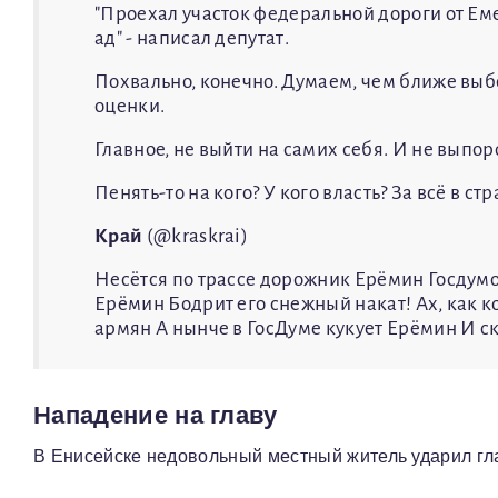
"Проехал участок федеральной дороги от Еме
ад" - написал депутат.
Похвально, конечно. Думаем, чем ближе выбо
оценки.
Главное, не выйти на самих себя. И не выпор
Пенять-то на кого? У кого власть? За всë в ст
Край
(@kraskrai)
Несётся по трассе дорожник Ерёмин Госдум
Ерёмин Бодрит его снежный накат! Ах, как 
армян А нынче в ГосДуме кукует Ерёмин И ск
Нападение на главу
В Енисейске недовольный местный житель ударил гла