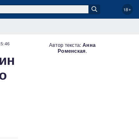
18+
15:46
Автор текста:
Анна
Роменская
.
мин
о