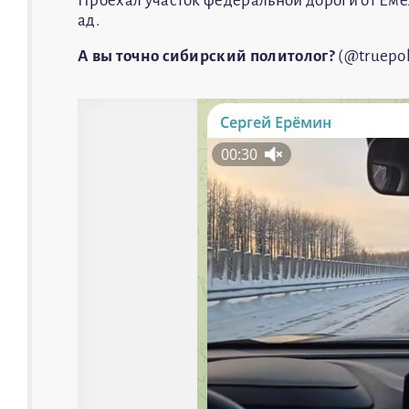
Проехал участок федеральной дороги от Емел
ад.
А вы точно сибирский политолог?
(@truepol