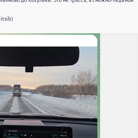
ьяново до Козульки. Это не трасса, а снежно-ледяной
itsib)