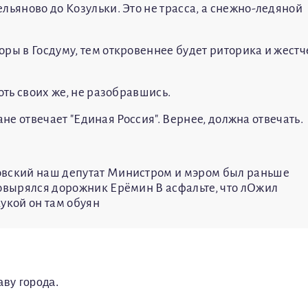
льяново до Козульки. Это не трасса, а снежно-ледяной
ры в Госдуму, тем откровеннее будет риторика и жестч
оть своих же, не разобравшись.
ране отвечает "Единая Россия". Вернее, должна отвечать.
овский наш депутат Министром и мэром был раньше
ковырялся дорожник Ерёмин В асфальте, что лОжил
укой он там обуян
ву города.