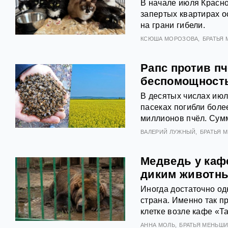
В начале июля Красно
запертых квартирах о
на грани гибели.
КСЮША МОРОЗОВА
БРАТЬЯ
Рапс против п
беспомощность
В десятых числах июл
пасеках погибли боле
миллионов пчёл. Сум
ВАЛЕРИЙ ЛУЖНЫЙ
БРАТЬЯ 
Медведь у кафе
диким животн
Иногда достаточно од
страна. Именно так п
клетке возле кафе «Т
АННА МОЛЬ
БРАТЬЯ МЕНЬШ