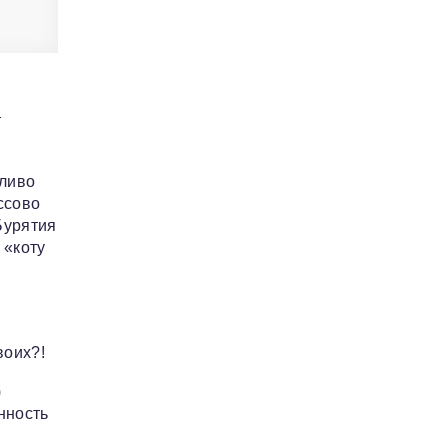
т
дливо
ссово
Бурятия
 «коту
воих?!
)
нность