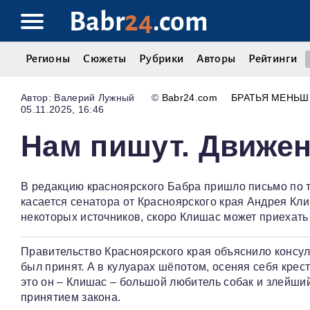
Babr
24
.com
Регионы
Сюжеты
Рубрики
Авторы
Рейтинги
Валерий Лужный
©
Babr24.com
БРАТЬЯ МЕНЬШ
05.11.2025, 16:46
Нам пишут. Движен
В редакцию красноярского Бабра пришло письмо по 
касается сенатора от Красноярского края Андрея Кли
некоторых источников, скоро Клишас может приехать
Правительство Красноярского края объяснило консуль
был принят. А в кулуарах шёпотом, осеняя себя кр
это он – Клишас – большой любитель собак и злейши
принятием закона.