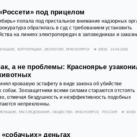
«Россети» под прицелом
ибирь» попала под пристальное внимание надзорных орг
прокуратура обратилась в суд с требованием установить
ства на линиях электропередач в заповедниках и заказн
МЕНЬШИЕ
КОРПОРАЦИИ
ЭКОЛОГИЯ
КРАСНОЯРСК
20581
24.06.2026
ак, а не проблемы: Красноярье узакони
животных
инял кровавую эстафету в виде закона об убийстве
 собак. Зоозащитники всеми силами стараются отстоять
во, отмечая бездушность и неэффективность подобных
стаются непреклонны.
 МЕНЬШИЕ
РАССЛЕДОВАНИЯ
ОБЩЕСТВО
КРАСНОЯРСК
РОССИЯ
30430
 «собачьих» деньгах