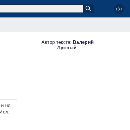
18+
Автор текста:
Валерий
Лужный
.
 и не
Мол,