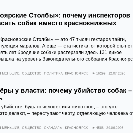
ноярские Столбы»: почему инспекторов
асать собак вместо краснокнижных
расноярские Столбы» — это 47 тысяч гектаров тайги,
пуляция маралов. А еще — статистика, от которой стынет
пять лет бродячие собаки растерзали здесь 131 дикое
вышла на уровень Законодательного собрания Красноярс
Я МЕНЬШИЕ
ОБЩЕСТВО
ПОЛИТИКА
КРАСНОЯРСК
16299
12.07.2026
ры у власти: почему убийство собак –
ь
убийстве, будь то человек или животное, – это уже
 это делают, – переступают черту, отделяющую человека о
Я МЕНЬШИЕ
ОБЩЕСТВО
СКАНДАЛЫ
КРАСНОЯРСК
4586
29.06.2026