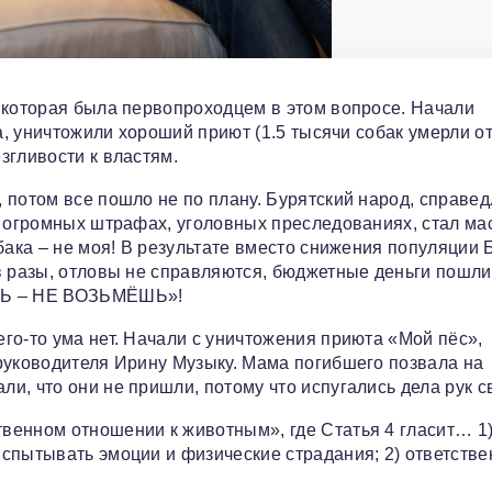
 которая была первопроходцем в этом вопросе. Начали
а, уничтожили хороший приют (1.5 тысячи собак умерли о
згливости к властям.
 потом все пошло не по плану. Бурятский народ, справе
, огромных штрафах, уголовных преследованиях, стал ма
бака – не моя! В результате вместо снижения популяции 
в разы, отловы не справляются, бюджетные деньги пошли
ЁШЬ – НЕ ВОЗЬМЁШЬ»!
го-то ума нет. Начали с уничтожения приюта «Мой пёс»,
руководителя Ирину Музыку. Мама погибшего позвала на
, что они не пришли, потому что испугались дела рук с
венном отношении к животным», где Статья 4 гласит… 1
спытывать эмоции и физические страдания; 2) ответстве