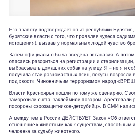
Его правоту подтверждает опыт республики Бурятия,
бурятские власти с того, что проявляя чудеса садизм
истощения), вызвав у нормальных людей чувство бре
Затем официально была введена эвтаназия. А потом,
опасаясь разориться на регистрации и стерилизации
выбрасывать домашних собак на улицу. Я – не я и со
получила стаи разномастных псин, покусы возросли 
под хвост». Чиновничьим терроризмом народ «ВР
Власти Красноярья пошли по тому же сценарию. Свое
заморозили счета, заклеймили позором. Арестовали 
похороны «зоозащитников-детоубийц». В СМИ написали
А между тем в России ДЕЙСТВУЕТ Закон «Об ответст
отношение к животным как к существам, способным и
человека за судьбу животного.