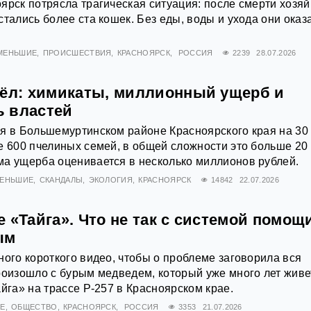
ярск потрясла трагическая ситуация: после смерти хозяй
стались более ста кошек. Без еды, воды и ухода они оказ
 МЕНЬШИЕ
ПРОИСШЕСТВИЯ
КРАСНОЯРСК
РОССИЯ
2239
28.07.2026
чёл: химикаты, миллионный ущерб и
 властей
я в Большемуртинском районе Красноярского края на 30
е 600 пчелиных семей, в общей сложности это больше 20
ма ущерба оценивается в несколько миллионов рублей.
МЕНЬШИЕ
СКАНДАЛЫ
ЭКОЛОГИЯ
КРАСНОЯРСК
14842
22.07.2026
 «Тайга». Что не так с системой помощ
ым
ного короткого видео, чтобы о проблеме заговорила вся
роизошло с бурым медведем, который уже много лет живе
айга» на трассе Р-257 в Красноярском крае.
ИЕ
ОБЩЕСТВО
КРАСНОЯРСК
РОССИЯ
3353
21.07.2026