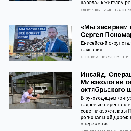
народа» к жителям ре
АЛЕКСАНДР ТУБИН
ПОЛИТИК
«Мы засираем 
Сергея Понома
Енисейский округ ст
кампании.
АННА РОМЕНСКАЯ
ПОЛИТИК
Инсайд. Опера
Минэкологии о
октябрьского 
В руководящем конту
кадровые перестанов
советника экс-главы
региональной Дорожн
опережение.