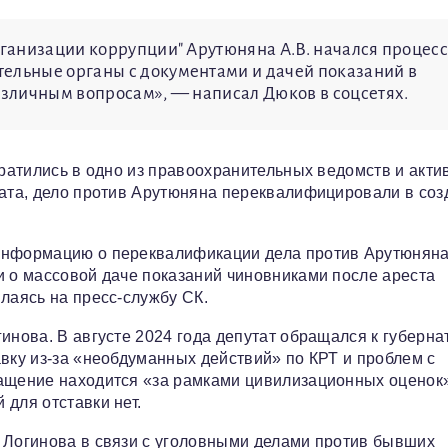
рганизации коррупции" Арутюняна А.В. начался процес
тельные органы с документами и дачей показаний в
различным вопросам», — написал Дюков в соцсетях.
братились в одно из правоохранительных ведомств и акти
тата, дело против Арутюняна переквалифицировали в соз
информацию о переквалификации дела против Арутюняна
и о массовой даче показаний чиновниками после ареста
лаясь на пресс-службу СК.
инова. В августе 2024 года депутат обращался к губерна
авку из-за «необдуманных действий» по КРТ и проблем с
ращение находится «за рамками цивилизационных оценок»
для отставки нет.
 Логинова в связи с уголовными делами против бывших