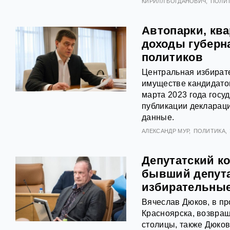
КИРИЛЛ БОГДАНОВИЧ
ПОЛИ
Автопарки, кв
доходы губерн
политиков
Центральная избират
имуществе кандидато
марта 2023 года гос
публикации декларац
данные.
АЛЕКСАНДР МУР
ПОЛИТИКА
Депутатский ко
бывший депута
избирательные
Вячеслав Дюков, в пр
Красноярска, возвращ
столицы, также Дюков