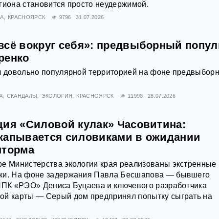
гиона становится просто неудержимой.
А
КРАСНОЯРСК
9796
31.07.2026
всё вокруг себя»: предвыборный попу
ренко
ал довольно популярной территорией на фоне предвыбор
А
СКАНДАЛЫ
ЭКОЛОГИЯ
КРАСНОЯРСК
11998
28.07.2026
ция «Силовой кулак» Часовитина:
капывается силовиками в ожидании
шторма
ре Министерства экологии края реализованы экстренные
ки. На фоне задержания Павла Бесшапова — бывшего
 ППК «РЭО» Дениса Буцаева и ключевого разработчика
ой карты — Серый дом предпринял попытку сыграть на