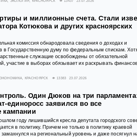
ТИКА
ЭКОЛОГИЯ
КРАСНОЯРСК
13437
23.07.2026
артиры и миллионные счета. Стали изв
атора Котюкова и других красноярских
ельная комиссия обнародовала сведения о доходах и
в в Государственную думу по федеральным спискам. Хот
ударственные служащие освобождены от обязательной
ий, участие в выборах обязывает их раскрывать финансо
ЭКОНОМИКА
КРАСНОЯРСК
13383
23.07.2026
нтроль. Один Дюков на три парламента
т-единоросс заявился во все
 кампании
ошлом году лишившийся кресла депутата городского сов
ается в политику. Причем не только в политику краевой
 замахнулся на региональный уровень и даже посягнул н