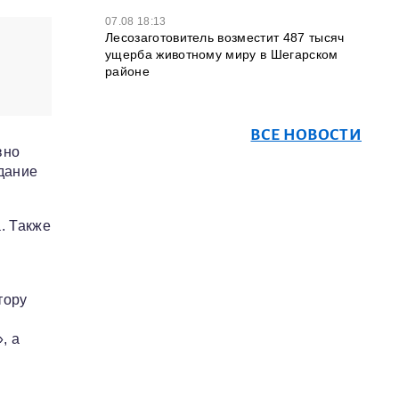
07.08 18:13
Лесозаготовитель возместит 487 тысяч
с
ущерба животному миру в Шегарском
районе
ВСЕ НОВОСТИ
вно
дание
. Также
тору
, а