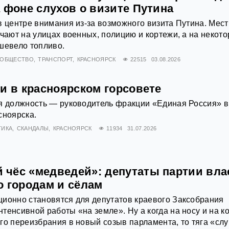
 фоне слухов о визите Путина
в центре внимания из-за возможного визита Путина. Мес
ечают на улицах военных, полицию и кортежи, а на некот
шевело топливо.
ОБЩЕСТВО
ТРАНСПОРТ
КРАСНОЯРСК
22515
03.08.2026
и в красноярском горсовете
я должность — руководитель фракции «Единая Россия» в
сноярска.
ТИКА
СКАНДАЛЫ
КРАСНОЯРСК
11934
31.07.2026
чёс «медведей»: депутаты партии вла
о городам и сёлам
ионно становятся для депутатов краевого Заксобрания
тенсивной работы «на земле». Ну а когда на носу и на к
го переизбрания в новый созыв парламента, то тяга «слу