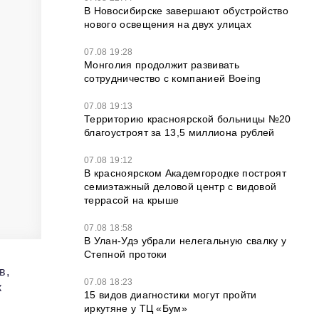
В Новосибирске завершают обустройство
нового освещения на двух улицах
07.08 19:28
Монголия продолжит развивать
сотрудничество с компанией Boeing
07.08 19:13
Территорию красноярской больницы №20
благоустроят за 13,5 миллиона рублей
07.08 19:12
В красноярском Академгородке построят
семиэтажный деловой центр с видовой
террасой на крыше
07.08 18:58
В Улан-Удэ убрали нелегальную свалку у
Степной протоки
в,
07.08 18:23
к
15 видов диагностики могут пройти
иркутяне у ТЦ «Бум»