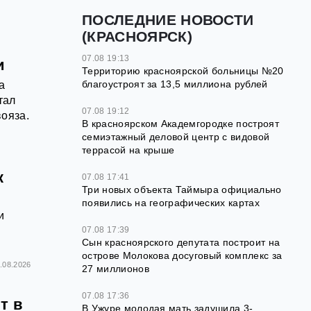
ПОСЛЕДНИЕ НОВОСТИ
(КРАСНОЯРСК)
07.08 19:13
и
Территорию красноярской больницы №20
благоустроят за 13,5 миллиона рублей
а
тал
07.08 19:12
ояза.
В красноярском Академгородке построят
семиэтажный деловой центр с видовой
террасой на крыше
к
07.08 17:41
Три новых объекта Таймыра официально
появились на географических картах
и
07.08 17:39
Сын красноярского депутата построит на
острове Молокова досуговый комплекс за
.08.2026
27 миллионов
07.08 17:36
т в
В Ужуре молодая мать задушила 3-