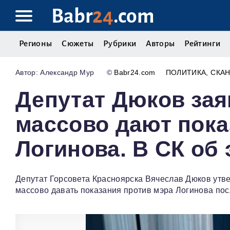
Babr
24
.com
Регионы
Сюжеты
Рубрики
Авторы
Рейтинги
Александр Мур
©
Babr24.com
ПОЛИТИКА
СКА
Депутат Дюков зая
массово дают пока
Логинова. В СК об 
Депутат Горсовета Красноярска Вячеслав Дюков утве
массово давать показания против мэра Логинова по