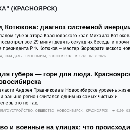
КА" (КРАСНОЯРСК)
ад Котюкова: диагноз системной инерци
ладом губернатора Красноярского края Михаила Котюков
посмотрел все 29 минут девять секунд их беседы и прочи
 президента РФ. Котюков – мастер бюрократического нов
А
СКАНДАЛЫ
ЭКОНОМИКА
КРАСНОЯРСК
1748
07.08.2026
ля губера — горе для люда. Красноярс
овосибирска
власти Андрея Травникова в Новосибирске уровень жизн
ли раньше регион считался одним из самых чистых и
еперь это не так.
БЛАГОУСТРОЙСТВО
ОБЩЕСТВО
НОВОСИБИРСК
КРАСНОЯРСК
9199
03
во и военные на улицах: что происходи