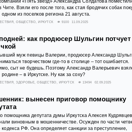
 компании «Пять звезд» Александра Солдатова поместили
Чите. Взяли его после того, как стая бродячих собак по
 одном из поселков региона 21 августа.
ЕСТВИЯ
ОБЩЕСТВО
ИРКУТСК
9100
11.09.2025
сподней: как продюсер Шульгин потчует
ичкой
о бывший муж певицы Валерии, продюсер Александр Шульг
ниматься творчеством где-то в столице – тот ошибается.
мо, сыт не будешь. Поэтому Александр Валерьевич взял
 родине – в Иркутске. Ну как за соху?
ЕСТВИЯ
ЗДОРОВЬЕ
ОБЩЕСТВО
ИРКУТСК
13494
02.09.2025
енник: вынесен приговор помощнику
утата
о помощника депутата думы Иркутска Алексея Кудрявце
нали виновным в мошенничестве. Осужден по части четв
о кодекса РФ. Она определяет санкции за преступление,