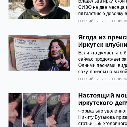
Владельца иркутской
СИЗО на два месяца в 
пятилетнюю девочку в
ГЕОРГИЙ БУЛЫЧЕВ
ПРОИСШ
Ягода из преи
Иркутск клубн
Если кто думает, чт
сейчас продолжает за
Одними песнями, види
соху, причем на малой
ГЕОРГИЙ БУЛЫЧЕВ
ПРОИСШ
Настоящий мош
иркутского деп
Формально уволенног
Никиту Бутакова приз
статьи 159 Уголовног