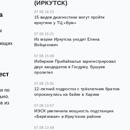
(ИРКУТСК)
07.08 18:23
а
15 видов диагностики могут пройти
иркутяне у ТЦ «Бум»
м
07.08 16:21
Из мэрии Иркутска уходит Елена
ающих
Войцехович
07.08 15:09
Избирком Прибайкалья зарегистрировал
двух кандидатов в Госдуму. Бушуев
пролетел
ест
07.08 15:02
12‑летний подросток с трёхлетним братом
и по
опрокинулись на байке в Харике
ьно.
в из
07.08 13:57
ИЭСК увеличила мощность подстанции
«Берёзовая» в Иркутском районе
07.08 13:44