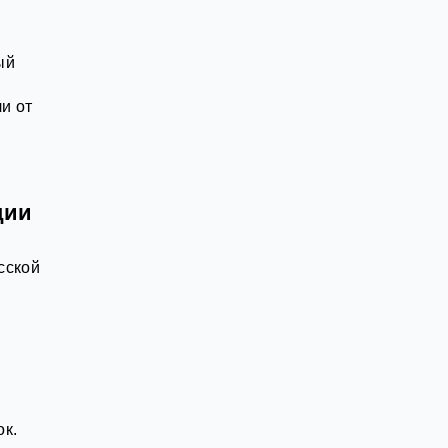
ый
и от
ции
сской
к.