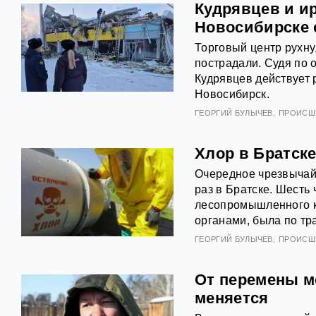
Кудрявцев и ир
Новосибирске 
Торговый центр рухну
пострадали. Судя по 
Кудрявцев действует р
Новосибирск.
ГЕОРГИЙ БУЛЫЧЕВ
ПРОИСШ
Хлор в Братске
Очередное чрезвычай
раз в Братске. Шесть
лесопромышленного к
органами, была по тр
ГЕОРГИЙ БУЛЫЧЕВ
ПРОИСШ
От перемены м
меняется