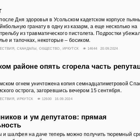
т
после Дня здоровья в Усольском кадетском корпусе пьян
йкбольную гранату в одну из казарм, а еще несколько на
стрельбу из травматического пистолета. Подростки убежал
ье и тапочках, некоторые – босиком.
ЕСТВИЯ
СКАНДАЛЫ
ОБЩЕСТВО
ИРКУТСК
14644
20.09.2024
ом районе опять сгорела часть репута
мском огнем уничтожена копия семнадцатиметровой Спа
кого острога, загоревшись вечером 15 сентября.
ЕСТВИЯ
ИРКУТСК
12600
16.09.2024
ников и ум депутатов: прямая
ьность
 и шалфея на даче теперь можно получить тюремный сро