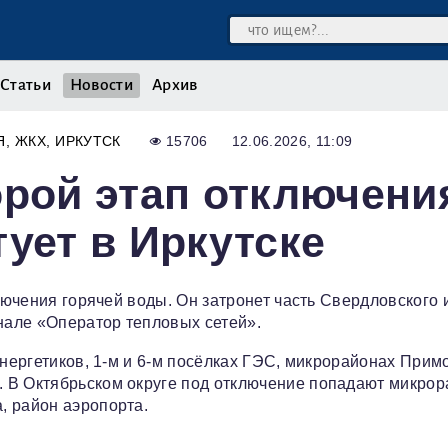
Статьи
Новости
Архив
Я
ЖКХ
ИРКУТСК
15706
12.06.2026, 11:09
орой этап отключени
тует в Иркутске
ключения горячей воды. Он затронет часть Свердловского 
анале «Оператор тепловых сетей».
Энергетиков, 1‑м и 6‑м посёлках ГЭС, микрорайонах Прим
 В Октябрьском округе под отключение попадают микро
, район аэропорта.