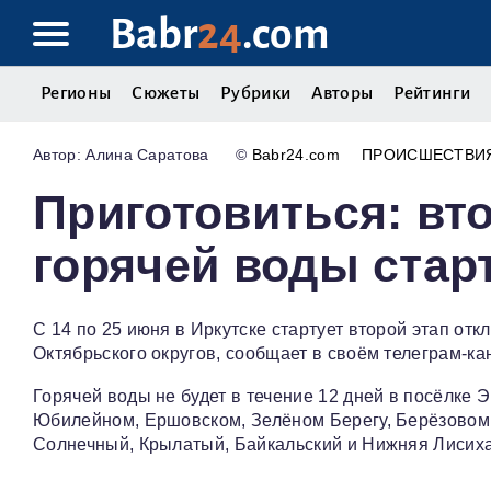
Babr
24
.com
Регионы
Сюжеты
Рубрики
Авторы
Рейтинги
Алина Саратова
©
Babr24.com
ПРОИСШЕСТВИ
Приготовиться: вт
горячей воды стар
С 14 по 25 июня в Иркутске стартует второй этап от
Октябрьского округов, сообщает в своём телеграм‑к
Горячей воды не будет в течение 12 дней в посёлке 
Юбилейном, Ершовском, Зелёном Берегу, Берёзовом.
Солнечный, Крылатый, Байкальский и Нижняя Лисиха