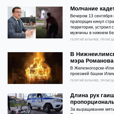
Молчание каде
Вечером 13 сентября 
прапорщик кинул стра
территории, устроил 
мужчины в нижнем бел
ГЕОРГИЙ БУЛЫЧЕВ
ПРОИСШ
В Нижнеилимск
мэра Романова
В Железногорске-Или
проезжей башни Илимс
ГЕОРГИЙ БУЛЫЧЕВ
ПРОИСШ
Длина рук гаиш
пропорционал
За выращивание мяты