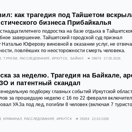
вил: как трагедия под Тайшетом вскрыл
стического бизнеса Прибайкалья
стнадцатилетнего подростка на базе отдыха в Тайшетско
бное завершение. Тайшетский городской суд признал
 Наталью Юферову виновной в оказании услуг, не отвеч
ости, повлёкших по неосторожности смерть человека.
Я
ТУРИЗМ
РАССЛЕДОВАНИЯ
ИРКУТСК
БАЙКАЛ
38679
27.05.2026
ска за неделю. Трагедия на Байкале, ар
ЗО и патентный скандал
енедельную подборку главных событий Иркутской област
лов за прошедшую неделю с 16 по 22 февраля включител
овал УАЗа под лед, погибли 8 человек (включая 7 туристо
Я
КРИМИНАЛ
РАССЛЕДОВАНИЯ
ИРКУТСК
35294
22.02.2026