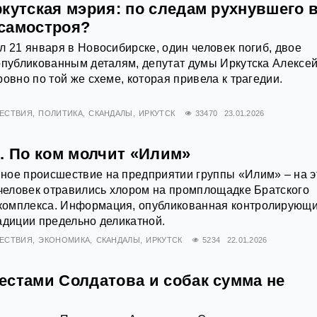
кутская мэрия: по следам рухнувшего 
самостроя?
л 21 января в Новосибирске, один человек погиб, двое
опубликованным деталям, депутат думы Иркутска Алексе
овно по той же схеме, которая привела к трагедии.
ЕСТВИЯ
ПОЛИТИКА
СКАНДАЛЫ
ИРКУТСК
33470
23.01.2026
. По ком молчит «Илим»
ное происшествие на предприятии группы «Илим» – на э
 человек отравились хлором на промплощадке Братского
омплекса. Информация, опубликованная контролирующ
адиции предельно деликатной.
ЕСТВИЯ
ЭКОНОМИКА
СКАНДАЛЫ
ИРКУТСК
5234
22.01.2026
естами Солдатова и собак сумма не