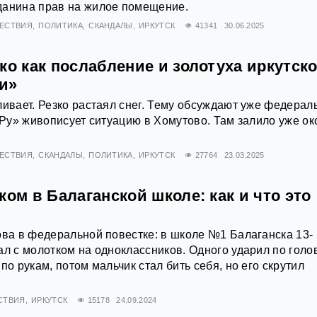
данина прав на жилое помещение.
ЕСТВИЯ
ПОЛИТИКА
СКАНДАЛЫ
ИРКУТСК
41341
30.06.2025
ко как послабление и золотуха иркутск
и»
ливает. Резко растаял снег. Тему обсуждают уже федера
а.Ру» живописует ситуацию в Хомутово. Там залило уже ок
ЕСТВИЯ
СКАНДАЛЫ
ПОЛИТИКА
ИРКУТСК
27764
23.03.2025
ком в Балаганской школе: как и что это
ова в федеральной повестке: в школе №1 Балаганска 13-
ал с молотком на одноклассников. Одного ударил по голо
по рукам, потом мальчик стал бить себя, но его скрутил
СТВИЯ
ИРКУТСК
15178
24.09.2024