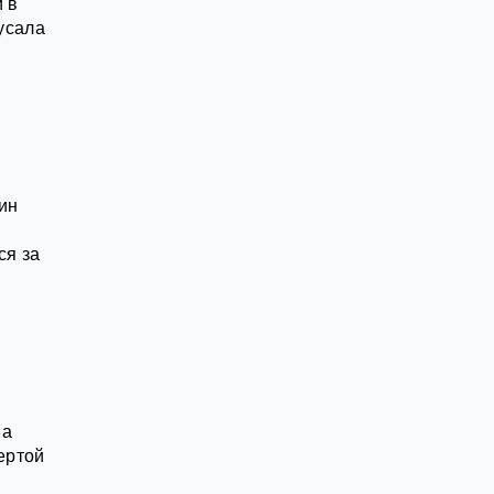
 в
кусала
ин
ся за
ва
ертой